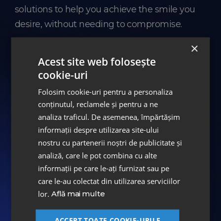
solutions to help you achieve the smile you
desire, without needing to compromise.
Choose the option that suits you best and
×
start your journey to a healthy, beautiful
Acest site web folosește
cookie-uri
smile!
Folosim cookie-uri pentru a personaliza
conținutul, reclamele și pentru a ne
analiza traficul. De asemenea, împărtășim
informații despre utilizarea site-ului
nostru cu partenerii noștri de publicitate și
Dental Subscriptions
analiză, care le pot combina cu alte
informații pe care le-ați furnizat sau pe
Individual
Active Campaigns
care le-au colectat din utilizarea serviciilor
Corporate
Request an Appointment
lor.
Află mai multe
ACCEPT TOATE COOKIE-URILE