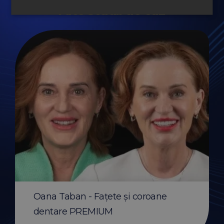
Alte studii de caz
Before & After apar
transparent Invisali
Oana Taban - Fațete și coroane
Citește mai mult
dentare PREMIUM