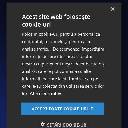
imagistice
×
EXCLUSIVE EMS Airflow
Acest site web folosește
Tratamentul ghidat al plăcii bacteriene
cookie-uri
Amprentă digitală cu scanner instraoral
Folosim cookie-uri pentru a personaliza
Trios 3Shape
conținutul, reclamele și pentru a ne
Straumann Pro Arch
analiza traficul. De asemenea, împărtășim
informații despre utilizarea site-ului
4 implanturi dentare Roxolid SLActive
nostru cu partenerii noștri de publicitate și
Extracție dinte parodontic mobil
analiză, care le pot combina cu alte
Anxioliză intravenoasă conștientă
informații pe care le-ați furnizat sau pe
Lucrare protetică finală de tip All-on-4
care le-au colectat din utilizarea serviciilor
infrastructură din TITAN cu coroane
lor.
Află mai multe
dentare realizate din compozit fizionomic
HIPC
ACCEPT TOATE COOKIE-URILE
SETĂRI COOKIE-URI