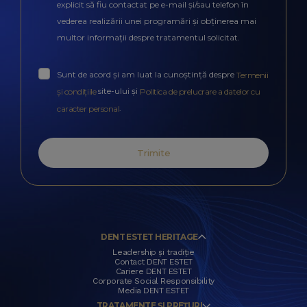
explicit să fiu contactat pe e-mail și/sau telefon în
vederea realizării unei programări și obținerea mai
multor informații despre tratamentul solicitat.
Sunt de acord și am luat la cunoștință despre
Termenii
site-ului și
și condițiile
Politica de prelucrare a datelor cu
.
caracter personal
Trimite
DENT ESTET HERITAGE
Leadership și tradiție
Contact DENT ESTET
Cariere DENT ESTET
Corporate Social Responsibility
Media DENT ESTET
TRATAMENTE ȘI PREȚURI