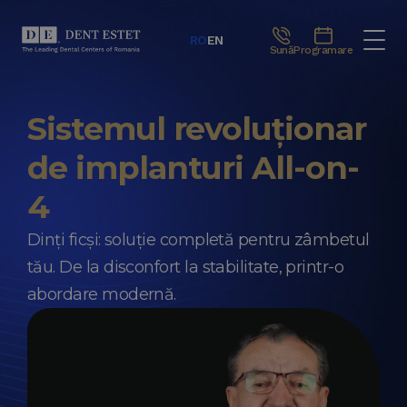
RO
EN
Sună
Programare
Sistemul revoluționar
de implanturi All-on-
4
Dinți ficși: soluție completă pentru zâmbetul
tău. De la disconfort la stabilitate, printr-o
abordare modernă.