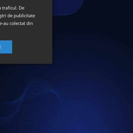
 traficul. De
tri de publicitate
le-au colectat din
E