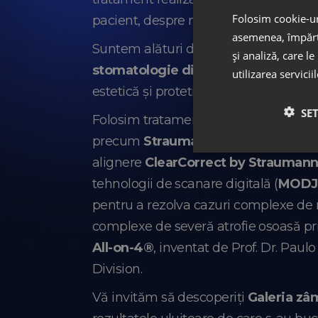
Folosim cookie-uri
pacient, despre măiestria artizanilor
asemenea, împărtă
Suntem alături de pacienții noștri în c
și analiză, care l
stomatologie digitală integrată
și e
utilizarea servicii
estetică și protetică dentară.
SE
Folosim tratamente de implantologie
precum
Straumann® (Elveția) și Nob
alignere
ClearCorrect by Straumann®
tehnologii de scanare digitală (
MODJ
pentru a rezolva cazuri complexe de r
complexe de severă atrofie osoasă pr
All-on-4®
, inventat de Prof. Dr. Pau
Division.
Vă invităm să descoperiți
Galeria z