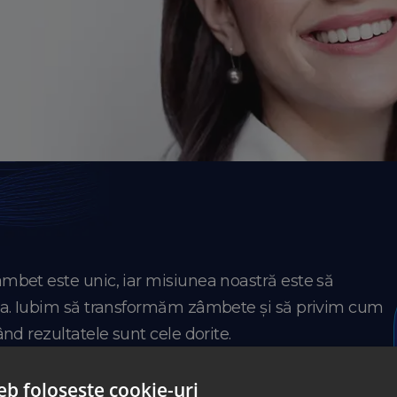
bet este unic, iar misiunea noastră este să
ia. Iubim să transformăm zâmbete și să privim cum
nd rezultatele sunt cele dorite.
pune o poveste. Despre reușita planului de
eb folosește cookie-uri
lă DENT ESTET, despre încrederea acordată de