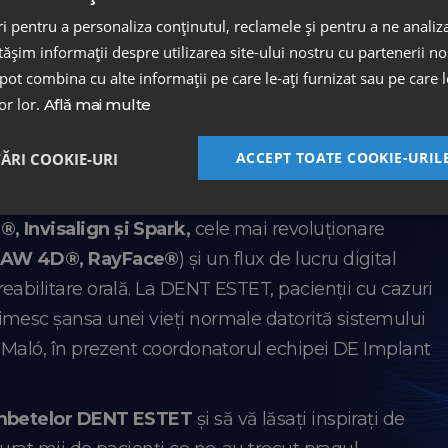
 pentru a personaliza conținutul, reclamele și pentru a ne analiza
 din Laboratorul de tehnică dentară ASPEN.
șim informații despre utilizarea site-ului nostru cu partenerii noș
ălătoria către o viață sănătoasă, oferindu-le acces la
e pot combina cu alte informații pe care le-ați furnizat sau pe care 
xpertiza specialiștilor în implantologie, ortodonție,
lor lor.
Află mai multe
ACCEPT TOATE COOKIE-URIL
TĂRI COOKIE-URI
 premium, realizate de producători renumiți
el Biocare™(Elveția),
ortodonție digitală cu
, Invisalign și Spark,
cele mai revoluționare
AW 4D®, RayFace®
) și un flux de lucru digital
eabilitare orală. La DENT ESTET, pacienții cu cazuri
imesc șansa unei vieți normale datorită sistemului
lo Maló, în prezent coordonatorul echipei DE Implant
âmbetelor DENT ESTET
și să vă lăsați inspirați de