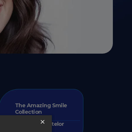
The Amazing Smile
Collection
×
Vocea Zâmbetelor
Succes