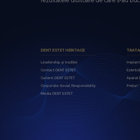
rezultatele uluitoare de care s-au buc
DENT ESTET HERITAGE
TRATA
Leadership și tradiție
Implant
Contact DENT ESTET
Estetic
Cariere DENT ESTET
Aparat D
Corporate Social Responsibility
Prețuri
Media DENT ESTET