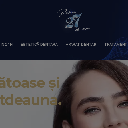
 IN 24H
ESTETICĂ DENTARĂ
APARAT DENTAR
TRATAMENT
toase și
otdeauna.