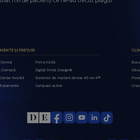
urat mii de pacienți ce ne-au trecut pragul.
MENTE ȘI PREȚURI
CLI
 Dentar
Prima Vizită
Bucu
ă Dentară
Digital Smile Design®
Sibiu
entar Invizibil
Sistemul de implant dentar All-on-4
®
Ploie
 Tratamente
Campanii active
Crai