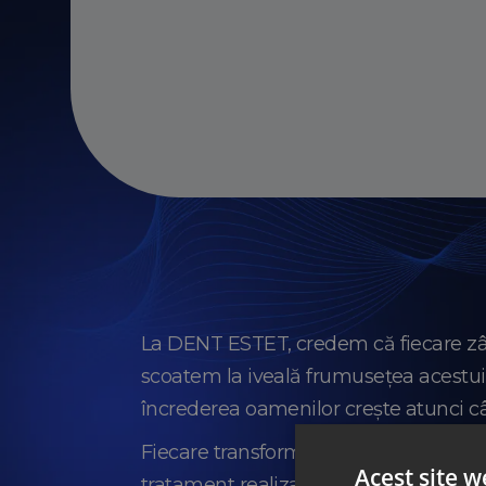
La DENT ESTET, credem că fiecare zâm
scoatem la iveală frumusețea acestu
încrederea oamenilor crește atunci câ
Fiecare transformare spectaculoasă s
Acest site w
tratament realizat de echipa medica