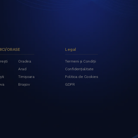
NICI/ORASE
Legal
rești
Oradea
Termeni și Condiții
Arad
Confidențialitate
ști
Timișoara
Politica de Cookies
ova
Brașov
GDPR