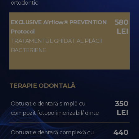
ortodontic
580
EXCLUSIVE Airflow® PREVENTION
LEI
Protocol
TRATAMENTUL GHIDAT AL PLĂCII
BACTERIENE
TERAPIE ODONTALĂ
350
Obturație dentară simplă cu
LEI
compozit fotopolimerizabil/ dinte
440
Obturație dentară complexă cu