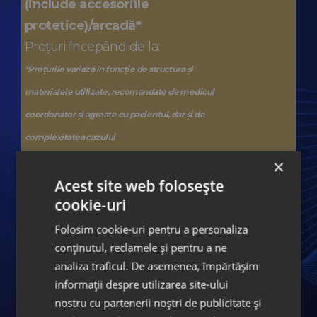
(include accesoriile
protetice)/arcadă*
Prețuri începând de la:
*Prețurile variază în funcție de structura și
materialele utilizate, recomandate de medicul
coordonator și agreate cu pacientul, dar și de
complexitatea cazului
×
Acest site web folosește
ORTODONȚIE – APARATE DENTARE
cookie-uri
Folosim cookie-uri pentru a personaliza
2.100
Tratament ortodontic cu
conținutul, reclamele și pentru a ne
EUR
ALIGNERE Invisalign®
Prețuri
analiza traficul. De asemenea, împărtășim
începând de la:
informații despre utilizarea site-ului
nostru cu partenerii noștri de publicitate și