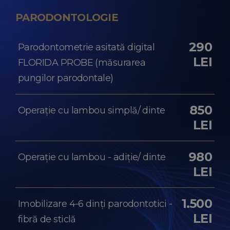
PARODONTOLOGIE
290
Parodontometrie asitată digital
LEI
FLORIDA PROBE (măsurarea
pungilor parodontale)
850
Operație cu lambou simplă/ dinte
LEI
980
Operație cu lambou - adiție/ dinte
LEI
1.500
Imobilizare 4-6 dinți parodontotici -
LEI
fibră de sticlă