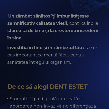
Un zâmbet sănătos îți îmbunătățește
semnificativ calitatea vieții,
contribuind la
starea ta de bine și la creșterea încrederii
în sine.
Investiția în tine și în zâmbetul tău
este un
pas important ce merită făcut pentru
sănătatea întregului organism.
De ce să alegi
DENT ESTET
Stomatologia digitală integrată și
abordarea non-invazivă ne diferențiază