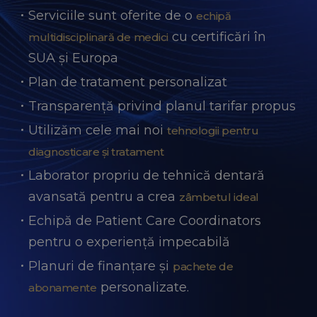
Serviciile sunt oferite de o
echipă
cu certificări în
multidisciplinară de medici
SUA și Europa
Plan de tratament personalizat
Transparență privind planul tarifar propus
Utilizăm cele mai noi
tehnologii pentru
diagnosticare și tratament
Laborator propriu de tehnică dentară
avansată pentru a crea
zâmbetul ideal
Echipă de Patient Care Coordinators
pentru o experiență impecabilă
Planuri de finanțare și
pachete de
personalizate.
abonamente