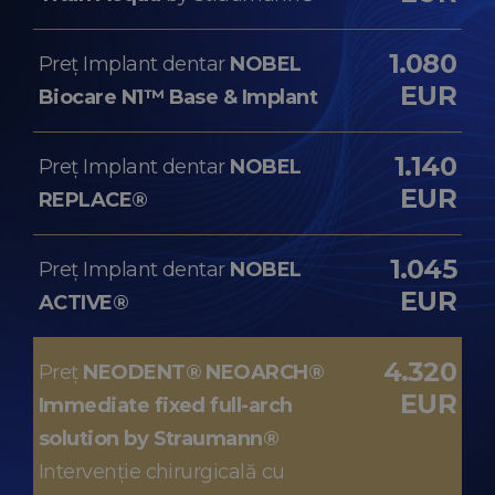
1.080
Preț Implant dentar
NOBEL
EUR
Biocare N1™ Base & Implant
1.140
Preț Implant dentar
NOBEL
EUR
REPLACE®
1.045
Preț Implant dentar
NOBEL
EUR
ACTIVE®
4.320
Preț
NEODENT® NEOARCH®
EUR
Immediate fixed full-arch
solution by Straumann®
Intervenție chirurgicală cu