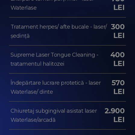
LEI
Waterlase
300
Tratament herpes/ afte bucale - laser/
LEI
ședință
400
Supreme Laser Tongue Cleaning -
LEI
tratamentul halitozei
570
Îndepărtare lucrare protetică - laser
LEI
Waterlase/ dinte
2.900
Chiuretaj subgingival asistat laser
LEI
Waterlase/arcadă