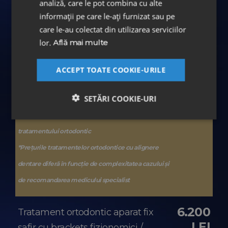
analiză, care le pot combina cu alte
1.800
Tratament ortodontic cu
informații pe care le-ați furnizat sau pe
EUR
ALIGNERE SPARK™
Prețuri
care le-au colectat din utilizarea serviciilor
începând de la:
lor.
Află mai multe
2.400
Tratament ortodontic cu
ACCEPT TOATE COOKIE-URILE
EUR
ALIGNERE FAS (FACE ALIGNER
SYSTEMS)
Prețuri începând de la:
SETĂRI COOKIE-URI
*Controalele periodice sunt incluse în costul
tratamentului ortodontic
*Prețurile tratamentelor ortodontice cu alignere
dentare diferă în funcție de complexitatea cazului și
de recomandarea medicului specialist
6.200
Tratament ortodontic aparat fix
LEI
safir cu brackets fizionomici /