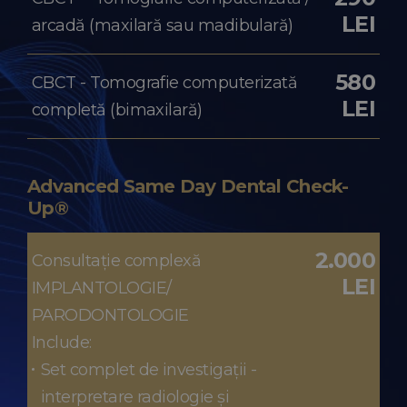
LEI
arcadă (maxilară sau madibulară)
580
CBCT - Tomografie computerizată
LEI
completă (bimaxilară)
Advanced Same Day Dental Check-
Up®
2.000
Consultație complexă
LEI
IMPLANTOLOGIE/
PARODONTOLOGIE
Include:
Set complet de investigații -
interpretare radiologie și