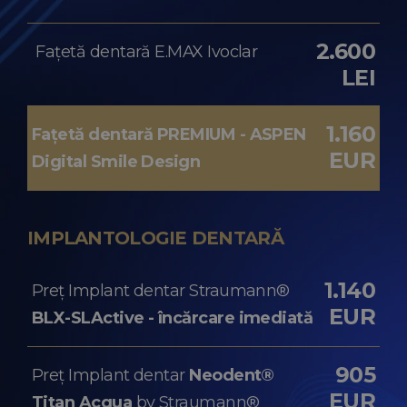
2.600
Fațetă dentară E.MAX Ivoclar
LEI
1.160
Fațetă dentară PREMIUM - ASPEN
EUR
Digital Smile Design
IMPLANTOLOGIE DENTARĂ
1.140
Preț Implant dentar Straumann®
EUR
BLX-SLActive - încărcare imediată
905
Preț Implant dentar
Neodent®
EUR
Titan Acqua
by Straumann®