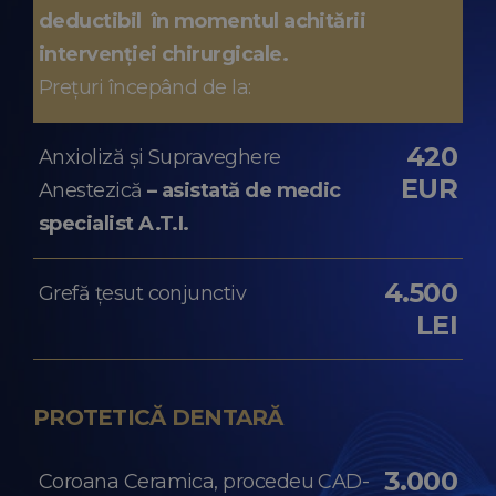
deductibil în momentul achitării
intervenției chirurgicale.
Prețuri începând de la:
420
Anxioliză și Supraveghere
EUR
Anestezică
– asistată de medic
specialist A.T.I.
4.500
Grefă țesut conjunctiv
LEI
PROTETICĂ DENTARĂ
3.000
Coroana Ceramica, procedeu CAD-