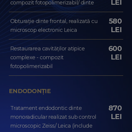
LEI
compozit fotopolimerizabil/ dinte
580
Obturație dinte frontal, realizată cu
LEI
microscop electronic Leica
600
Restaurarea cavităților atipice
LEI
complexe - compozit
fotopolimerizabil
ENDODONȚIE
870
Tratament endodontic dinte
LEI
monoradicular realizat sub control
microscopic Zeiss/ Leica (include