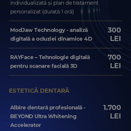
individualizată și plan de tratament
personalizat (durată 1 oră)
300
ModJaw Technology - analiză
LEI
digitală a ocluziei dinamice 4D
700
RAYFace – Tehnologie digitală
LEI
pentru scanare facială 3D
ESTETICĂ DENTARĂ
1.700
Albire dentară profesională -
LEI
BEYOND Ultra Whitening
Accelerator