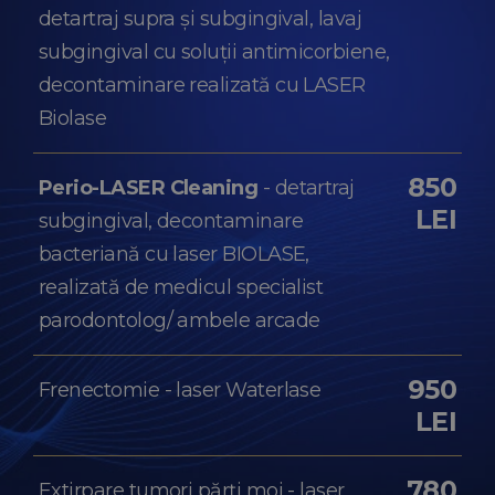
detartraj supra și subgingival, lavaj
subgingival cu soluții antimicorbiene,
decontaminare realizată cu LASER
Biolase
850
Perio-LASER Cleaning
- detartraj
LEI
subgingival, decontaminare
bacteriană cu laser BIOLASE,
realizată de medicul specialist
parodontolog/ ambele arcade
950
Frenectomie - laser Waterlase
LEI
780
Extirpare tumori părți moi - laser