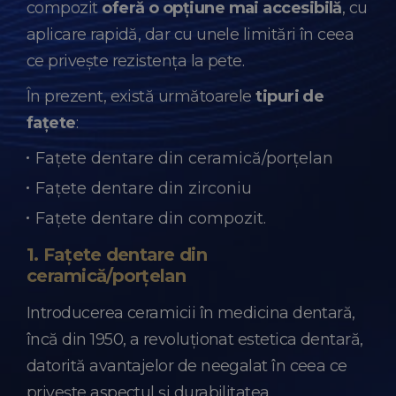
compozit
oferă o opțiune mai accesibilă
, cu
aplicare rapidă, dar cu unele limitări în ceea
ce privește rezistența la pete.
În prezent, există următoarele
tipuri de
fațete
:
Fațete dentare din ceramică/porțelan
Fațete dentare din zirconiu
Fațete dentare din compozit.
1. Fațete dentare din
ceramică/porțelan
Introducerea ceramicii în medicina dentară,
încă din 1950, a revoluționat estetica dentară,
datorită avantajelor de neegalat în ceea ce
privește aspectul și durabilitatea.