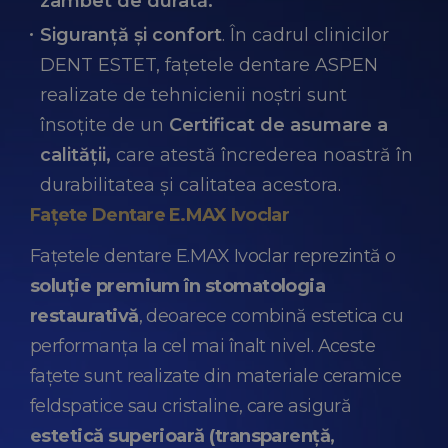
zâmbet de durată.
Siguranță și confort
. În cadrul clinicilor
DENT ESTET, fațetele dentare ASPEN
realizate de tehnicienii noștri sunt
însoțite de un
Certificat de asumare a
calității,
care atestă încrederea noastră în
durabilitatea și calitatea acestora.
Fațete Dentare E.MAX Ivoclar
Fațetele dentare E.MAX Ivoclar reprezintă o
soluție premium în stomatologia
restaurativă
, deoarece combină estetica cu
performanța la cel mai înalt nivel. Aceste
fațete sunt realizate din materiale ceramice
feldspatice sau cristaline, care asigură
estetică superioară (transparență,