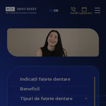
RO
EN
Sună
Programare
Indicații fațete dentare
Beneficii
Tipuri de fațete dentare