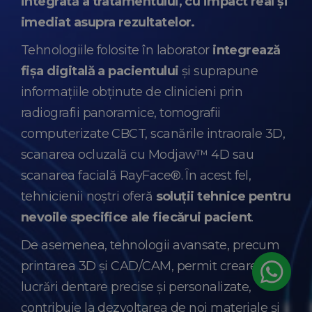
integrată a tratamentului, cu impact real și
imediat asupra rezultatelor.
Tehnologiile folosite în laborator
integrează
fișa digitală a pacientului
și suprapune
informațiile obținute de clinicieni prin
radiografii panoramice, tomografii
computerizate CBCT, scanările intraorale 3D,
scanarea ocluzală cu Modjaw™ 4D sau
scanarea facială RayFace®. În acest fel,
tehnicienii noștri oferă
soluții tehnice pentru
nevoile specifice ale fiecărui pacient
.
De asemenea, tehnologii avansate, precum
printarea 3D și CAD/CAM, permit crearea de
lucrări dentare precise și personalizate,
contribuie la dezvoltarea de noi materiale și