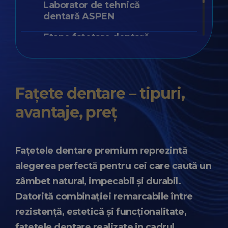
Fațete dentare din ceramică
Laborator de tehnică
dentară ASPEN
Fațete dentare PREMIUM ASPEN
Etape fațetare dentară
Prețuri
Întrebări frecvente
Fațete dentare – tipuri,
avantaje, preț
Fațetele dentare premium reprezintă
alegerea perfectă pentru cei care caută un
zâmbet natural, impecabil și durabil.
Datorită combinației remarcabile între
rezistență, estetică și funcționalitate,
fațetele dentare realizate în cadrul