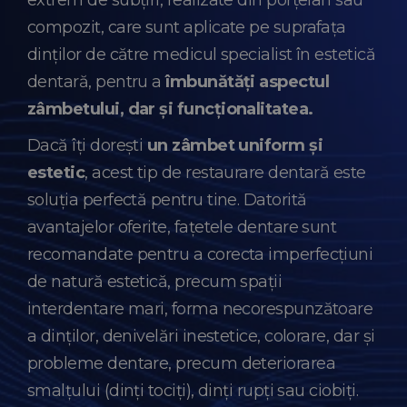
extrem de subțiri, realizate din porțelan sau
compozit, care sunt aplicate pe suprafața
dinților de către medicul specialist în estetică
dentară, pentru a
îmbunătăți aspectul
zâmbetului, dar și funcționalitatea.
Dacă îți dorești
un zâmbet uniform și
estetic
, acest tip de restaurare dentară este
soluția perfectă pentru tine. Datorită
avantajelor oferite, fațetele dentare sunt
recomandate pentru a corecta imperfecțiuni
de natură estetică, precum spații
interdentare mari, forma necorespunzătoare
a dinților, denivelări inestetice, colorare, dar și
probleme dentare, precum deteriorarea
smalțului (dinți tociți), dinți rupți sau ciobiți.