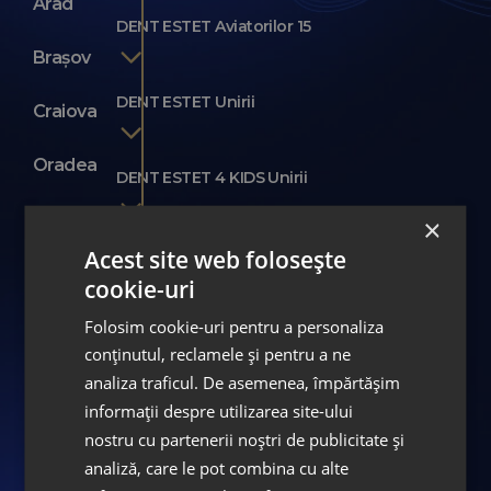
Arad
DENT ESTET Aviatorilor 15
Brașov
DENT ESTET Unirii
Craiova
Oradea
DENT ESTET 4 KIDS Unirii
Ploiești
×
DENT ESTET 4 KIDS 1
Acest site web folosește
Sibiu
cookie-uri
Folosim cookie-uri pentru a personaliza
Timișoara
DENT ESTET 4 KIDS 2
conținutul, reclamele și pentru a ne
analiza traficul. De asemenea, împărtășim
DENT ESTET 4 TEENS
informații despre utilizarea site-ului
nostru cu partenerii noștri de publicitate și
analiză, care le pot combina cu alte
Green Dental