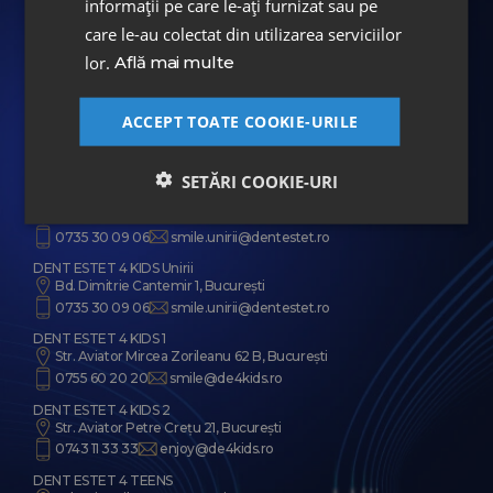
informații pe care le-ați furnizat sau pe
care le-au colectat din utilizarea serviciilor
DENT ESTET Aviatorilor 98
lor.
Află mai multe
Bd. Aviatorilor 98, București
0746 35 83 58
smile.primaverii@dentestet.ro
ACCEPT TOATE COOKIE-URILE
DENT ESTET Aviatorilor 15
Bd. Aviatorilor 15, București
0747 10 40 90
smile@dentestet.ro
SETĂRI COOKIE-URI
DENT ESTET Unirii
Bd. Dimitrie Cantemir 1, București
0735 30 09 06
smile.unirii@dentestet.ro
DENT ESTET 4 KIDS Unirii
Bd. Dimitrie Cantemir 1, București
0735 30 09 06
smile.unirii@dentestet.ro
DENT ESTET 4 KIDS 1
Str. Aviator Mircea Zorileanu 62 B, București
0755 60 20 20
smile@de4kids.ro
DENT ESTET 4 KIDS 2
Str. Aviator Petre Crețu 21, București
0743 11 33 33
enjoy@de4kids.ro
DENT ESTET 4 TEENS