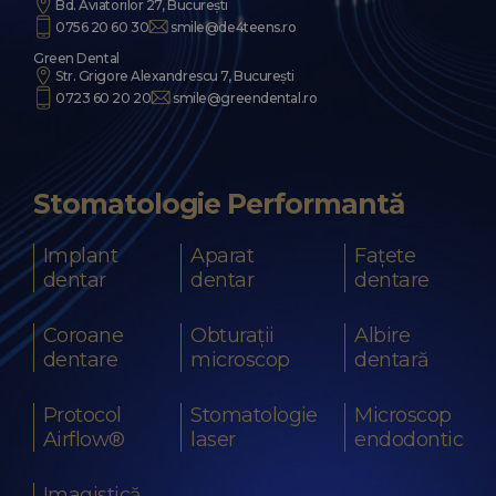
Bd. Aviatorilor 27, București
0756 20 60 30
smile@de4teens.ro
Green Dental
Str. Grigore Alexandrescu 7, București
0723 60 20 20
smile@greendental.ro
Stomatologie Performantă
Implant
Aparat
Fațete
dentar
dentar
dentare
Coroane
Obturații
Albire
dentare
microscop
dentară
Protocol
Stomatologie
Microscop
Airflow®
laser
endodontic
Imagistică