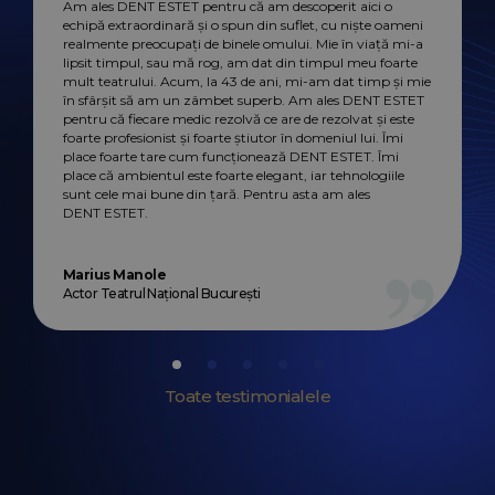
Am ales DENT ESTET pentru că am descoperit aici o
Eram convinsă 
echipă extraordinară și o spun din suflet, cu niște oameni
erau perfecți, 
realmente preocupați de binele omului. Mie în viață mi-a
atunci când avu
lipsit timpul, sau mă rog, am dat din timpul meu foarte
mulțumită. Am 
de la DENT ESTE
mult teatrului. Acum, la 43 de ani, mi-am dat timp și mie
rutină. Atmosfe
în sfârșit să am un zâmbet superb. Am ales DENT ESTET
DENT ESTET din
mare, nu te pli
pentru că fiecare medic rezolvă ce are de rezolvat și este
fiindcă nu prea
foarte profesionist și foarte știutor în domeniul lui. Îmi
place foarte tare cum funcționează DENT ESTET. Îmi
place că ambientul este foarte elegant, iar tehnologiile
sunt cele mai bune din țară. Pentru asta am ales
DENT ESTET.
Cristina Stăn
Lifestyle Journal
Marius Manole
Actor Teatrul Național București
Toate testimonialele