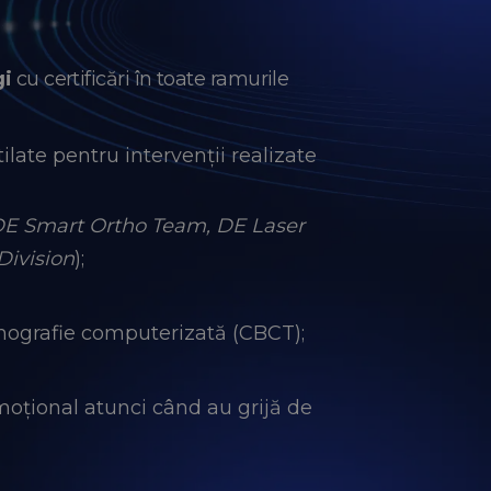
gi
cu certificări în toate ramurile
late pentru intervenții realizate
 DE Smart Ortho Team, DE Laser
Division
);
omografie computerizată (CBCT);
moțional atunci când au grijă de