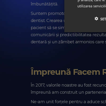
îmbunătățită.
utilizarea servicii
Suntem promotorii beneficiilor stomat
SE
dentist. Crearea unei relații apropria
pacient să se simtă ascultat și implica
comunicării și predictibilitatea rezul
dentară și un zâmbet armonios care s
Împreună
Facem R
În 2017, valorile noastre au fost recu
împreună am construit un parteneriat 
Ne-am unit forțele pentru a aduce sc