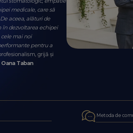
netul stomatologic, empatie
ipei medicale, care să
 De aceea, alături de
 în dezvoltarea echipei
u cele mai noi
performante pentru a
profesionalism, grijă și
. Oana Taban
Metoda de comu