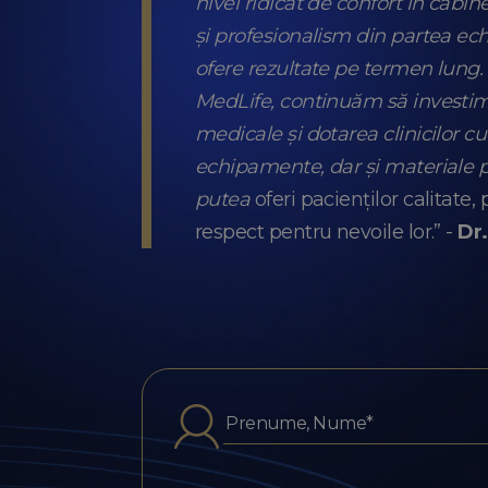
nivel ridicat de confort în cabi
și profesionalism din partea ech
ofere rezultate pe termen lung.
MedLife, continuăm să investim
medicale și dotarea clinicilor c
echipamente, dar și materiale 
putea
oferi pacienților calitate, 
respect pentru nevoile lor.” -
Dr