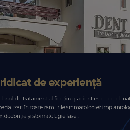
ridicat de
experiență
anul de tratament al fiecărui pacient este coordona
alizați în toate ramurile stomatologiei: implantologi
endodonție și stomatologie laser.