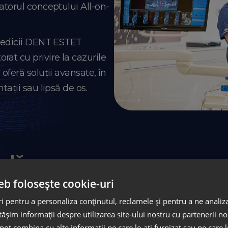
atorul conceptului All-on-
 medicii DENT ESTET
at cu privire la cazurile
oferă soluții avansate, în
tații sau lipsă de os.
ală
eb folosește cookie-uri
ia pe digitalizarea experienței pacientului și am inves
 pentru a personaliza conținutul, reclamele și pentru a ne analiza
entară pentru a crește acuratețea și eficiența tratam
șim informații despre utilizarea site-ului nostru cu partenerii noș
iști cu experiență și dornici de perfecționare continu
e pot combina cu alte informații pe care le-ați furnizat sau pe care 