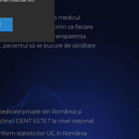
ste percepută vizita la medicul
E
espect. De aceea, ne dorim ca fiecare
e ajută în acest sens. Transparența
ui, pacientul să se bucure de sănătate
 medicale private din România și
linici DENT ESTET la nivel național.
form statisticilor UE, în România