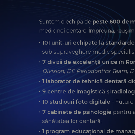
Suntem o echipă de
peste 600 de 
medicinei dentare. Împreună, reușim s
101 unit-uri echipate la standarde
sub supraveghere medic specialist
7 divizii de excelență unice în R
Division, DE Periodontics Team, 
1 laborator de tehnică dentară di
9 centre de imagistică și radiolog
10 studiouri foto digitale
- Future 
7 cabinete de psihologie
pentru a
sănătatea lor dentară;
1 program educațional de mana