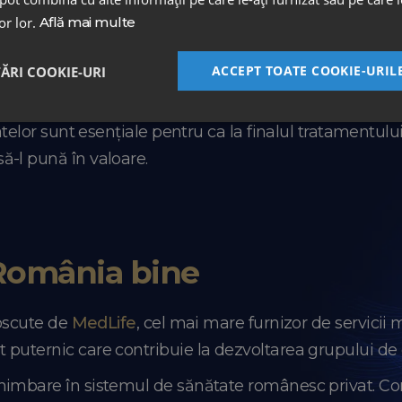
lor lor.
Află mai multe
ologiei digitale pentru a transforma modul în care e
ACCEPT TOATE COOKIE-URIL
TĂRI COOKIE-URI
te între medic și pacient se bazează pe încredere și r
t activ în luarea deciziilor, iar tehnologiile digitale n
tatelor sunt esențiale pentru ca la finalul tratamentul
ă-l pună în valoare.
omânia bine
noscute de
MedLife
, cel mai mare furnizor de servicii
puternic care contribuie la dezvoltarea grupului de c
himbare în sistemul de sănătate românesc privat. Con