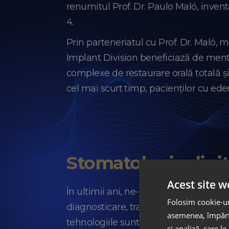
renumitul Prof. Dr. Paulo Maló, invent
4.
Prin parteneriatul cu Prof. Dr. Maló,
Implant Division beneficiază de mentor
complexe de restaurare orală totală și 
cel mai scurt timp, pacienților cu eden
Stomatologie digit
Acest site w
În ultimii ani, ne-am concentrat atenț
Folosim cookie-uri
diagnosticare, tratament și tehnică d
asemenea, împărtă
tehnologiile sunt valorificate de dent
și analiză, care l