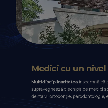
Medici cu un nivel 
Multidisciplinaritatea
înseamnă că pl
supraveghează o echipă de medici speci
dentară, ortodonție, parodontologie, 