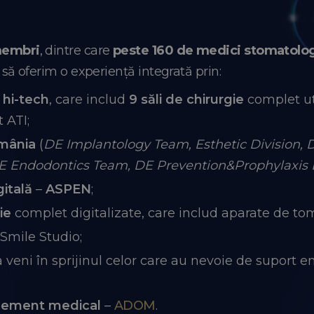
membri
, dintre care
peste 160 de medici stomatolo
ă oferim o experiență integrată prin:
 hi-tech
, care includ
9 săli de chirurgie
complet uti
 ATI;
omânia
(
DE Implantology Team, Esthetic Division,
DE Endodontics Team, DE Prevention&Prophylaxis 
gitală
–
ASPEN
;
ie
complet digitalizate, care includ aparate de t
Smile Studio;
 veni în sprijinul celor care au nevoie de suport e
gement medical
–
ADOM
.