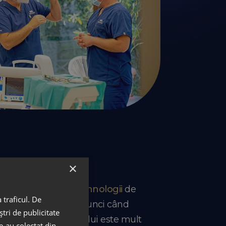
×
tit în cele mai noi
tehnologii
de
 traficul. De
entelor. Credem că atunci când
tri de publicitate
ă, experiența pacientului este mult
le-au colectat din