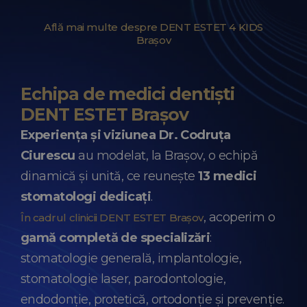
Află mai multe despre DENT ESTET 4 KIDS
Brașov
Echipa de medici dentiști
DENT ESTET Brașov
Experiența și viziunea Dr. Codruța
Ciurescu
au modelat, la Brașov, o echipă
dinamică și unită, ce reunește
13 medici
stomatologi dedicați
.
, acoperim o
În cadrul clinicii DENT ESTET Brașov
gamă completă de specializări
:
stomatologie generală, implantologie,
stomatologie laser, parodontologie,
endodonție, protetică, ortodonție și prevenție.