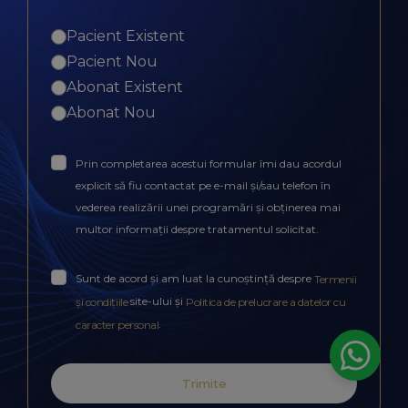
Pacient Existent
Pacient Nou
Abonat Existent
Abonat Nou
Prin completarea acestui formular îmi dau acordul
explicit să fiu contactat pe e-mail și/sau telefon în
vederea realizării unei programări și obținerea mai
multor informații despre tratamentul solicitat.
Sunt de acord și am luat la cunoștință despre
Termenii
site-ului și
și condițiile
Politica de prelucrare a datelor cu
.
caracter personal
Trimite