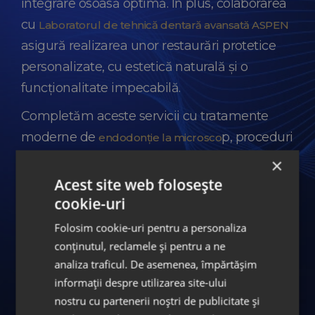
integrare osoasă optimă. În plus, colaborarea
cu
Laboratorul de tehnică dentară avansată ASPEN
asigură realizarea unor restaurări protetice
personalizate, cu estetică naturală și o
funcționalitate impecabilă.
Completăm aceste servicii cu tratamente
moderne de
p, proceduri
endodonție la microsco
de ortodonție dedicate atât copiilor, cât și
×
adulților, și soluții comprehensive de
Acest site web folosește
restaurare protetică, toate realizate sub
cookie-uri
același protocol de excelență medicală.
Folosim cookie-uri pentru a personaliza
conținutul, reclamele și pentru a ne
analiza traficul. De asemenea, împărtășim
Servicii stomatologice
informații despre utilizarea site-ului
disponibile la DENT ESTET
nostru cu partenerii noștri de publicitate și