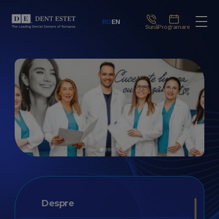
RO
EN
Sună
Programare
Despre