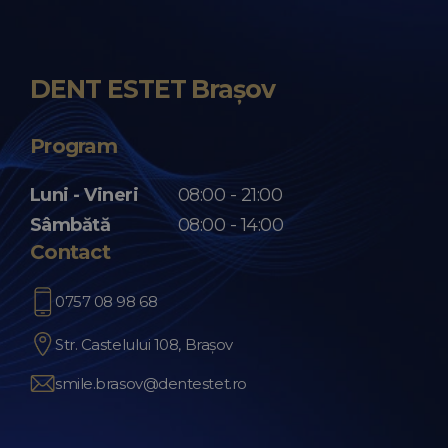
înainte de programare.
Da. În cadrul clinicii pot fi disponibile servicii
de profilaxie, inclusiv igienizare dentară și
DENT ESTET Brașov
detartraj, în funcție de recomandarea
medicului.
Program
Află mai multe despre profilaxia dentară la DENT
Luni - Vineri
08:00 - 21:00
.
ESTET
Sâmbătă
08:00 - 14:00
Contact
0757 08 98 68
Str. Castelului 108, Brașov
smile.brasov@dentestet.ro