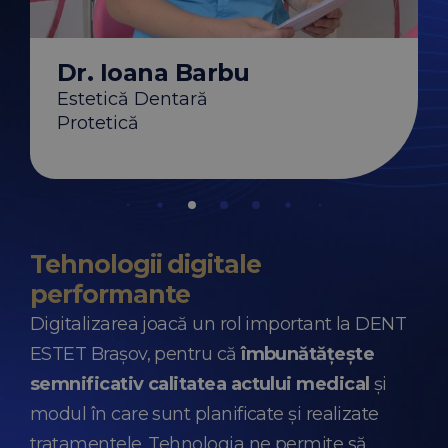
 Ciurescu
Dr. Anca Brăt
Parodontologie
entară
Tratamente cu Lase
aser
Dr. Ioana Barbu
Estetică Dentară
Protetică
Tehnologii digitale
performante
Digitalizarea joacă un rol important la DENT
ESTET Brașov, pentru că
îmbunătățește
semnificativ calitatea actului medical
și
modul în care sunt planificate și realizate
tratamentele. Tehnologia ne permite să