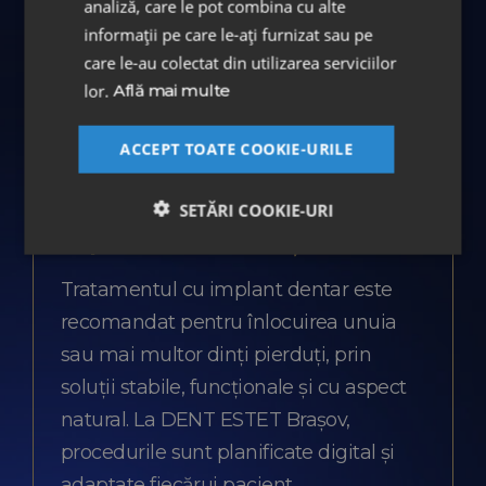
Brașov
analiză, care le pot combina cu alte
informații pe care le-ați furnizat sau pe
care le-au colectat din utilizarea serviciilor
Pentru pacienții care caută tratamente
lor.
Află mai multe
stomatologice în Brașov, clinica oferă soluții
integrate, de la prevenție și diagnostic, până
ACCEPT TOATE COOKIE-URILE
la tratamente complexe de reabilitare orală.
SETĂRI COOKIE-URI
Implant dentar în Brașov
Tratamentul cu implant dentar este
recomandat pentru înlocuirea unuia
sau mai multor dinți pierduți, prin
soluții stabile, funcționale și cu aspect
natural. La DENT ESTET Brașov,
procedurile sunt planificate digital și
adaptate fiecărui pacient.