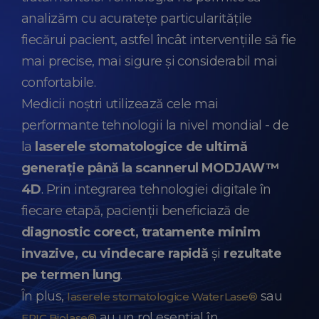
analizăm cu acuratețe particularitățile
fiecărui pacient, astfel încât intervențiile să fie
mai precise, mai sigure și considerabil mai
confortabile.
Medicii noștri utilizează cele mai
performante tehnologii la nivel mondial - de
la
laserele stomatologice de ultimă
generație până la scannerul MODJAW™
4D
. Prin integrarea tehnologiei digitale în
fiecare etapă, pacienții beneficiază de
diagnostic corect, tratamente minim
invazive, cu vindecare rapidă
și
rezultate
pe termen lung
.
În plus,
sau
laserele stomatologice WaterLase®
au un rol esențial în
EPIC Biolase®