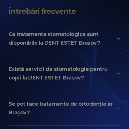
Întrebări frecvente
Ce tratamente stomatologice sunt
disponibile la DENT ESTET Brașov?
La DENT ESTET Brașov sunt disponibile
tratamente stomatologice pentru copii și
Există servicii de stomatologie pentru
adulți, inclusiv consultații, profilaxie,
copii la DENT ESTET Brașov?
ortodonție, implantologie, estetică dentară și
tratamente complexe, în funcție de
Da.
oferă servicii
DENT ESTET 4 KIDS Brașov
recomandarea medicului.
dedicate copiilor, într-un mediu adaptat
Se pot face tratamente de ortodonție în
nevoilor lor și cu echipe specializate în
Brașov?
pedodonție.