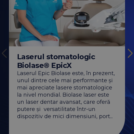
Laserul stomatologic
Laserul Stoma
Biolase® Wate
Biolase® EpicX
Laserul Waterlase® 
Biolase, cel mai ino
Laserul Epic Biolase este, în prezent,
construcția și dezvo
dentare, iar DENT 
unul dintre cele mai performante și
mândrește cu faptul
pacienților săi, prin
mai apreciate lasere stomatologice
acestei tehnologii, 
confortabilă și un ...
la nivel mondial. Biolase laser este
un laser dentar avansat, care oferă
putere și versatilitate într-un
dispozitiv de mici dimensiuni, port...