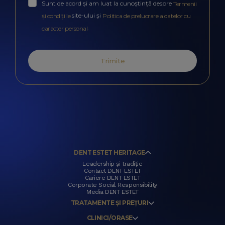
Sunt de acord și am luat la cunoștință despre
Termenii
site-ului și
și condițiile
Politica de prelucrare a datelor cu
.
caracter personal
Trimite
DENT ESTET HERITAGE
Leadership și tradiție
Contact DENT ESTET
Cariere DENT ESTET
Corporate Social Responsibility
Media DENT ESTET
TRATAMENTE ȘI PREȚURI
CLINICI/ORASE