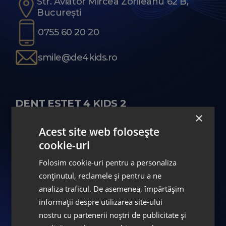
Str. Aviator Mircea Zorileanu 62 B,
București
0755 60 20 20
smile@de4kids.ro
DENT ESTET 4 KIDS 2
×
Acest site web folosește
Str. Aviator Petre Crețu 21, București
cookie-uri
0743 11 33 33
Folosim cookie-uri pentru a personaliza
conținutul, reclamele și pentru a ne
enjoy@de4kids.ro
analiza traficul. De asemenea, împărtășim
informații despre utilizarea site-ului
nostru cu partenerii noștri de publicitate și