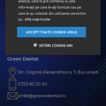
DENT ESTET 4 TEENS
analiză, care le pot combina cu alte
informații pe care le-ați furnizat sau pe
care le-au colectat din utilizarea serviciilor
Bd. Aviatorilor 27, București
lor.
Află mai multe
0756 20 60 30
ACCEPT TOATE COOKIE-URILE
smile@de4teens.ro
SETĂRI COOKIE-URI
Green Dental
Str. Grigore Alexandrescu 7, București
0723 60 20 20
smile@greendental.ro