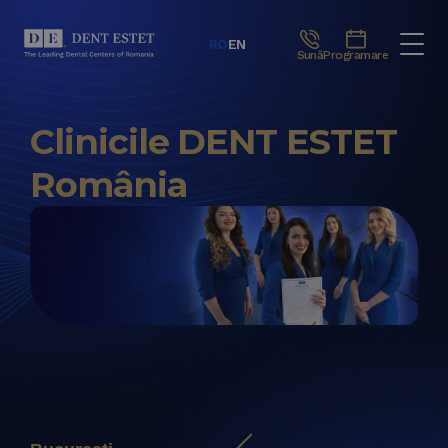
RO
EN
Sună
Programare
Clinicile DENT ESTET
România