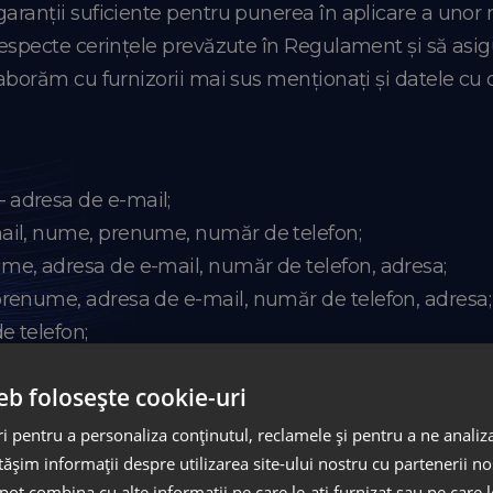
garanții suficiente pentru punerea în aplicare a unor 
respecte cerințele prevăzute în Regulament și să asigu
laborăm cu furnizorii mai sus menționați și datele cu 
 adresa de e-mail;
mail, nume, prenume, număr de telefon;
ume, adresa de e-mail, număr de telefon, adresa;
 prenume, adresa de e-mail, număr de telefon, adresa;
e telefon;
 – nume, prenume, adresa de e-mail, număr de telefon,
eb folosește cookie-uri
nume, e-mail;
prenume, adresa;
 pentru a personaliza conținutul, reclamele și pentru a ne analiza
adresa;
șim informații despre utilizarea site-ului nostru cu partenerii noș
e pot combina cu alte informații pe care le-ați furnizat sau pe care 