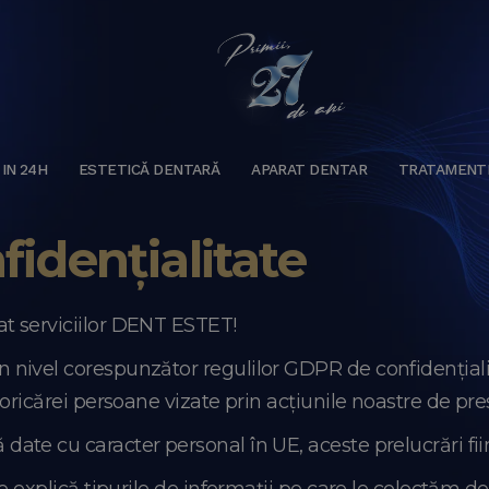
 IN 24H
ESTETICĂ DENTARĂ
APARAT DENTAR
TRATAMENT
fidențialitate
t serviciilor DENT ESTET!
ivel corespunzător regulilor GDPR de confidențialitat
ricărei persoane vizate prin acțiunile noastre de pres
te cu caracter personal în UE, aceste prelucrări fii