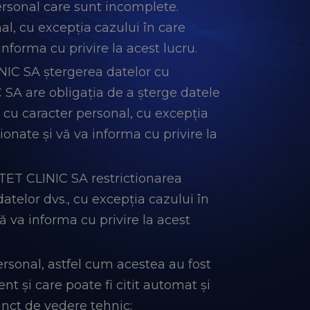
ersonal care sunt incomplete.
l, cu excepția cazului în care
nforma cu privire la acest lucru.
NIC SA ștergerea datelor cu
C SA are obligația de a șterge datele
cu caracter personal, cu excepția
onate și vă va informa cu privire la
TET CLINIC SA restrictionarea
atelor dvs., cu excepția cazului în
 va informa cu privire la acest
ersonal, astfel cum acestea au fost
t și care poate fi citit automat și
unct de vedere tehnic;