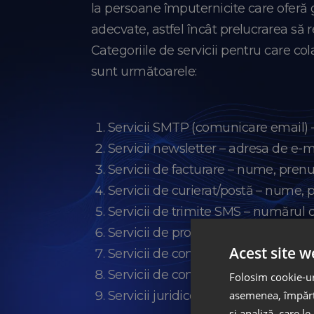
la persoane împuternicite care oferă 
adecvate, astfel încât prelucrarea să 
Categoriile de servicii pentru care co
sunt următoarele:
Servicii SMTP (comunicare email) –
Servicii newsletter – adresa de e-
Servicii de facturare – nume, pren
Servicii de curierat/postă – nume,
Servicii de trimite SMS – numărul d
Servicii de procesare plăți online
Acest site w
Servicii de comentarii – nume, pre
Servicii de contabilitate – nume, 
Folosim cookie-uri
Servicii juridice – nume, prenume, 
asemenea, împărtă
și analiză, care l