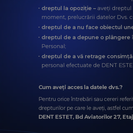
dreptul la opoziție –
aveți dreptul 
moment, prelucrării datelor Dvs. cu 
dreptul de a nu face obiectul une
dreptul de a depune o plângere
î
Personal;
dreptul de a vă retrage consimț
personal efectuate de DENT ESTET
Cum aveți acces la datele dvs.?
Pentru orice întrebări sau cereri refer
drepturilor pe care le aveți, astfel c
DENT ESTET, Bd Aviatorilor 27, Etaj 