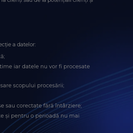
 clienți sau de la potențiali clienți și
cție a datelor:
ă;
time iar datele nu vor fi procesate
sare scopului procesării;
e sau corectate fără întârziere;
ate și pentru o perioadă nu mai