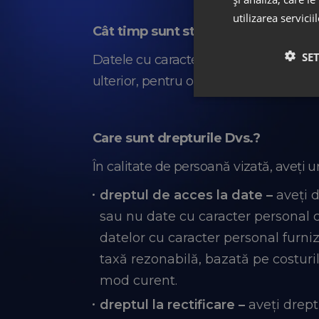
utilizarea servicii
Cât timp sunt stocate datele dvs.?
SE
Datele cu caracter personal furnizate d
ulterior, pentru o durată rezonabilă, 
Care sunt drepturile Dvs.?
În calitate de persoană vizată, aveți 
dreptul de acces la date –
aveți 
sau nu date cu caracter personal c
datelor cu caracter personal furni
taxă rezonabilă, bazată pe costurile
mod curent.
dreptul la rectificare –
aveți drept