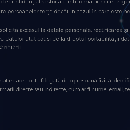
ate confidențial și stocate într-o manieră ce asigu
te persoanelor terțe decât în cazul în care este nec
olicita accesul la datele personale, rectificarea și
 datelor atât cât și de la dreptul portabilității da
ănătății.
ie care poate fi legată de o persoană fizică identific
rmații directe sau indirecte, cum ar fi nume, email, te