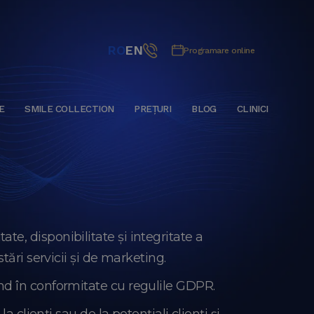
RO
EN
Programare online
E
SMILE COLLECTION
PREȚURI
BLOG
CLINICI
e, disponibilitate și integritate a
tări servicii și de marketing.
nd în conformitate cu regulile GDPR.