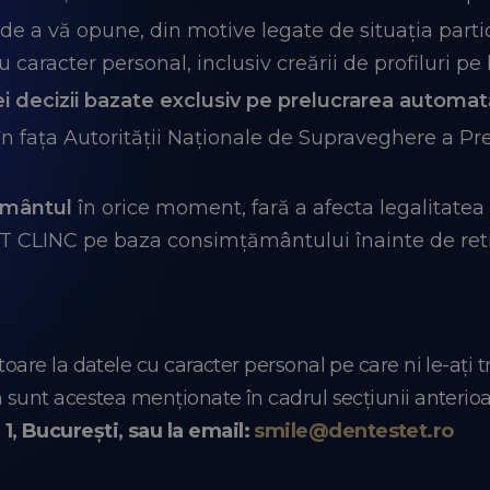
de a vă opune, din motive legate de situația particu
caracter personal, inclusiv creării de profiluri pe 
i decizii bazate exclusiv pe prelucrarea automat
n fața Autorității Naționale de Supraveghere a Pre
ământul
în orice moment, fară a afecta legalitatea 
 CLINC pe baza consimțământului înainte de retr
itoare la datele cu caracter personal pe care ni le-ați t
um sunt acestea menționate în cadrul secțiunii anterioa
1, București, sau la email:
smile@dentestet.ro