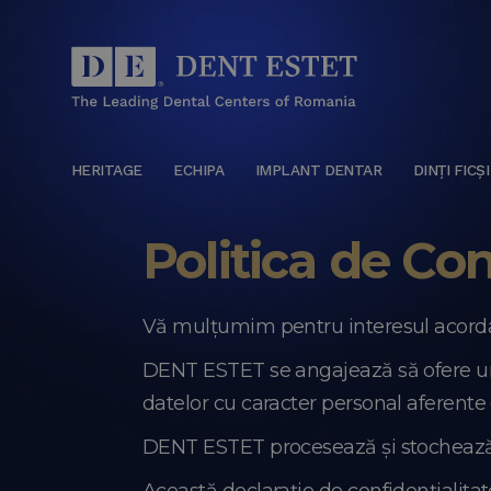
HERITAGE
ECHIPA
IMPLANT DENTAR
DINȚI FICȘI
Politica de Con
Vă mulțumim pentru interesul acorda
DENT ESTET se angajează să ofere un n
datelor cu caracter personal aferente o
DENT ESTET procesează și stochează da