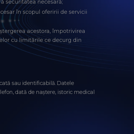
ră securitatea necesară;
esar în scopul oferirii de servicii
 ștergerea acestora, împotrivirea
telor cu limitările ce decurg din
ată sau identificabilă. Datele
lefon, dată de naștere, istoric medical