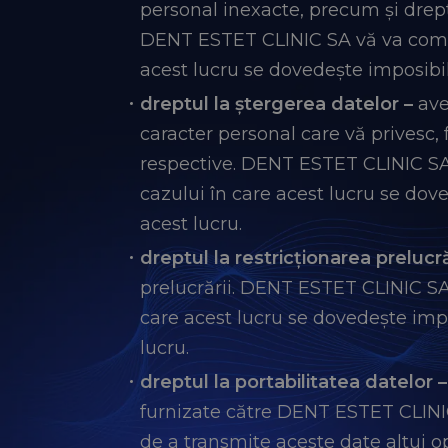
personal inexacte, precum și drep
DENT ESTET CLINIC SA vă va comuni
acest lucru se dovedește imposibil
dreptul la ștergerea datelor –
ave
caracter personal care vă privesc, 
respective. DENT ESTET CLINIC SA 
cazului în care acest lucru se dov
acest lucru.
dreptul la restricționarea prelucră
prelucrării. DENT ESTET CLINIC SA 
care acest lucru se dovedește impo
lucru.
dreptul la portabilitatea datelor –
furnizate către DENT ESTET CLINIC S
de a transmite aceste date altui o