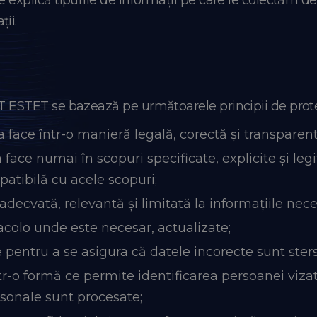
explică tipurile de informații pe care le colectăm de la
ii.
NT ESTET se bazează pe următoarele principii de prote
 face într-o manieră legală, corectă și transparent
face numai în scopuri specificate, explicite și legi
atibilă cu acele scopuri;
adecvată, relevantă și limitată la informațiile nece
 acolo unde este necesar, actualizate;
 pentru a se asigura că datele incorecte sunt șters
ntr-o formă ce permite identificarea persoanei viz
rsonale sunt procesate;