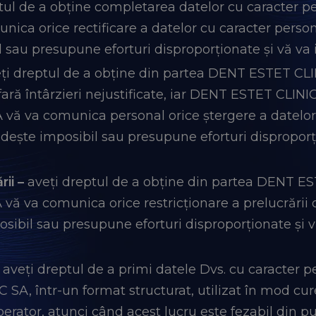
tul de a obține completarea datelor cu caracter p
ca orice rectificare a datelor cu caracter persona
 sau presupune eforturi disproporționate și vă va i
ți dreptul de a obține din partea DENT ESTET CLI
fară întârzieri nejustificate, iar DENT ESTET CLINI
vă va comunica personal orice ștergere a datelor 
edește imposibil sau presupune eforturi disproporți
rii –
aveți dreptul de a obține din partea DENT ES
vă va comunica orice restricționare a prelucrării d
sibil sau presupune eforturi disproporționate și vă
aveți dreptul de a primi datele Dvs. cu caracter p
A, într-un format structurat, utilizat în mod curen
perator, atunci când acest lucru este fezabil din p