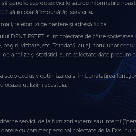
c să beneficieze de serviciile sau de informațiile noast
 să își poată îmbunătăți serviciile.
l, telefon, zi de naștere și adresă fizica.
-ului DENT ESTET, sunt colectate de către societatea no
te, pagini vizitate, etc. Totodată, cu ajutorul unor codu
ii de analize și statistici, sunt colectate date precum 
a scop exclusiv optimizarea și îmbunătățirea funcționar
 ocazia utilizării acestuia.
ferite servicii de la furnizori externi sau interni (”p
n datele cu caracter personal colectate de la Dvs., c