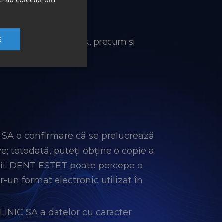
E
or contractuale cu Dvs., precum și
prescripție.
 SA o confirmare că se prelucrează
e; totodată, puteți obține o copie a
rării. DENT ESTET poate percepe o
r-un format electronic utilizat în
LINIC SA a datelor cu caracter