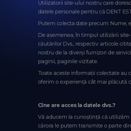
Utilizatorii site-ului nostru care dores
datele personale pentru că DENT ESTET
Putem colecta date precum: Nume, emai
De asemenea, în timpul utilizării site
căutărilor Dvs., respectiv: articole citi
nostru de la diverși furnizori de servic
paginii, paginile vizitate.
Toate aceste informații colectate au c
oferim o experiență cât mai plăcută cu
Cine are acces la datele dvs.?
Vă aducem la cunoștință că utilizăm di
cărora le putem transmite o parte di