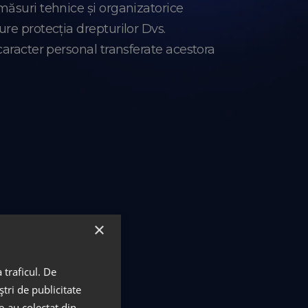
măsuri tehnice și organizatorice
re protecția drepturilor Dvs.
caracter personal transferate acestora
×
 adresa;
 traficul. De
tri de publicitate
le-au colectat din