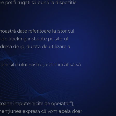
re pot fi rugați să pună la dispoziție
astră date referitoare la istoricul
ri de tracking instalate pe site-ul
adresa de ip, durata de utilizare a
ii site-ului nostru, astfel încât să vă
ersoane împuternicite de operator”),
u mențiunea expresă că vom apela doar