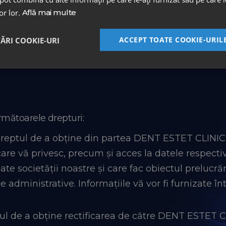
lor lor.
Află mai multe
ACCEPT TOATE COOKIE-URIL
TĂRI COOKIE-URI
e Dvs. vor fi prelucrate pe perioada derulării relațiil
care nu poate fi mai scurtă decât termenul general de 
următoarele drepturi:
dreptul de a obține din partea DENT ESTET CLINIC
are vă privesc, precum și acces la datele respectiv
zate societății noastre și care fac obiectul preluc
 administrative. Informațiile vă vor fi furnizate înt
ul de a obține rectificarea de către DENT ESTET C