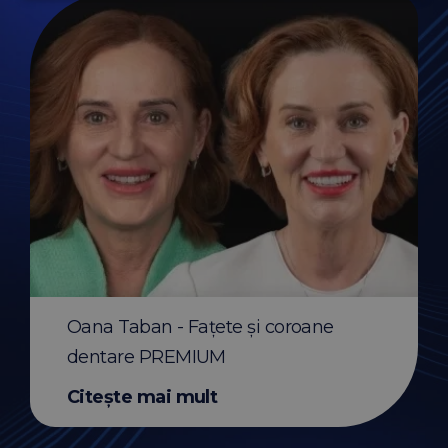
Before & After apar
transparent Invisali
Oana Taban - Fațete și coroane
Citește mai mult
dentare PREMIUM
Citește mai mult