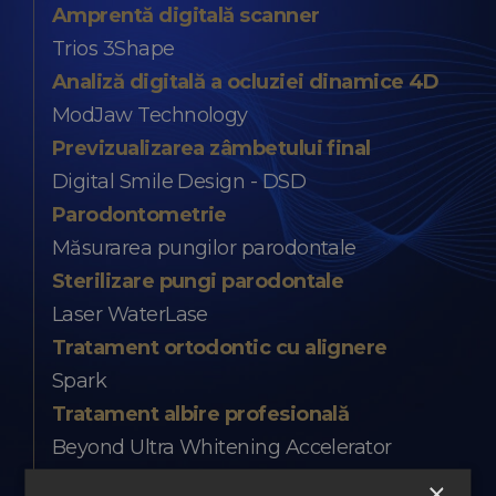
Amprentă digitală scanner
Trios 3Shape
Analiză digitală a ocluziei dinamice 4D
ModJaw Technology
Previzualizarea zâmbetului final
Digital Smile Design - DSD
Parodontometrie
Măsurarea pungilor parodontale
Sterilizare pungi parodontale
Laser WaterLase
Tratament ortodontic cu alignere
Spark
Tratament albire profesională
Beyond Ultra Whitening Accelerator
Coroane PREMIUM Zirconiu
×