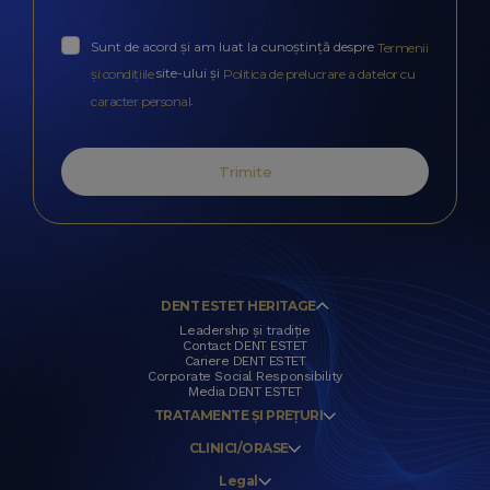
Sunt de acord și am luat la cunoștință despre
Termenii
site-ului și
și condițiile
Politica de prelucrare a datelor cu
.
caracter personal
Trimite
DENT ESTET HERITAGE
Leadership și tradiție
Contact DENT ESTET
Cariere DENT ESTET
Corporate Social Responsibility
Media DENT ESTET
TRATAMENTE ȘI PREȚURI
CLINICI/ORASE
Legal