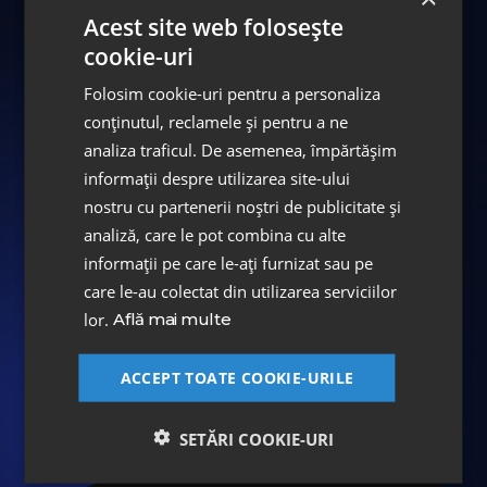
ASPEN Digital Smile Design
Acest site web folosește
Fațete PREMIUM Emax
cookie-uri
ASPEN Digital Smile Design
Folosim cookie-uri pentru a personaliza
conținutul, reclamele și pentru a ne
analiza traficul. De asemenea, împărtășim
Echipa medicală
informații despre utilizarea site-ului
nostru cu partenerii noștri de publicitate și
Dr. Iana Dilă
analiză, care le pot combina cu alte
Medic Specialist - Ortodonție și ortopedie
informații pe care le-ați furnizat sau pe
dento-facială
care le-au colectat din utilizarea serviciilor
Dr. Ștefan Zgîmbău
lor.
Află mai multe
Medic Specialist - Endodonție
ACCEPT TOATE COOKIE-URILE
Alte studii de caz
SETĂRI COOKIE-URI