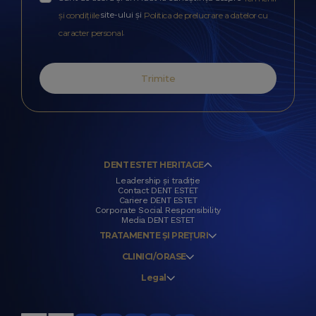
site-ului și
și condițiile
Politica de prelucrare a datelor cu
.
caracter personal
Trimite
DENT ESTET HERITAGE
Leadership și tradiție
Contact DENT ESTET
Cariere DENT ESTET
Corporate Social Responsibility
Media DENT ESTET
TRATAMENTE ȘI PREȚURI
CLINICI/ORASE
Legal