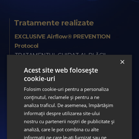
Tratamente realizate
EXCLUSIVE Airflow® PREVENTION
Protocol
TRATAMENTUL GHIDAT AL PLĂCII
×
BACTERIENE
Acest site web folosește
Tratament endodontic
cookie-uri
sub control microscopic
Folosim cookie-uri pentru a personaliza
Implant dentar PREMIUM
conținutul, reclamele și pentru a ne
Straumann®
analiza traficul. De asemenea, împărtășim
Fațete dentare PREMIUM
informații despre utilizarea site-ului
ASPEN DIGITAL SMILE DESIGN
nostru cu partenerii noștri de publicitate și
analiză, care le pot combina cu alte
Coroane dentare PREMIUM
informații pe care le-ați furnizat sau pe