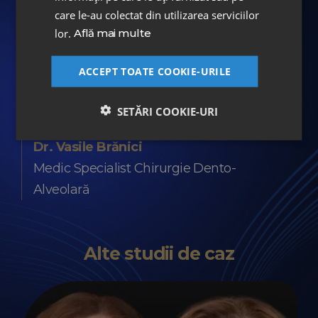
ASPEN DIGITAL SMILE DESIGN
care le-au colectat din utilizarea serviciilor
lor.
Află mai multe
Echipa medicală
ACCEPT TOATE COOKIE-URILE
Dr. Vanda Popa
Doctor in Stiinte Medicale - Medic
SETĂRI COOKIE-URI
Specialist Parodontologie
Dr. Vasile Brănici
Medic Specialist Chirurgie Dento-
Alveolară
Alte studii de caz