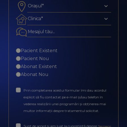
Orașul*
Clinica*
Pacient Existent
Pacient Nou
Abonat Existent
Abonat Nou
Prin completarea acestui formular îmi dau acordul
explicit să fiu contactat pe e-mail și/sau telefon în
vederea realizării unei programări și obținerea mai
multor informații despre tratamentul solicitat.
Sunt de acord și am luat la cunoștință despre
Termenii