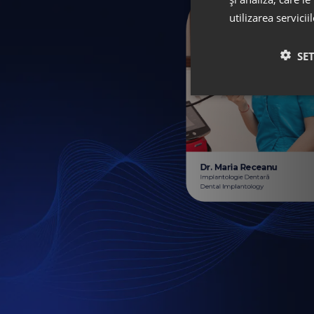
utilizarea servicii
SE
Dr. Maria Receanu
Implantologie Dentară
Dental Implantology