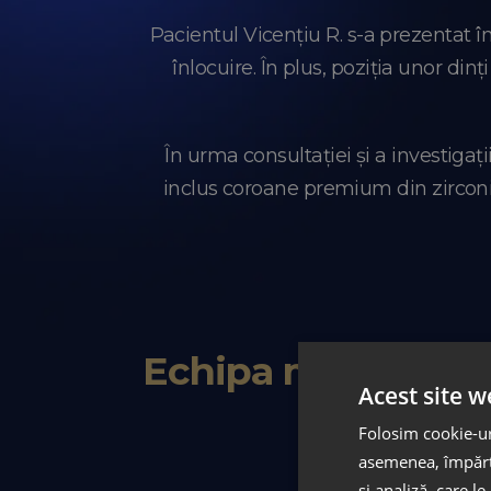
Pacientul Vicențiu R. s-a prezentat 
înlocuire. În plus, poziția unor di
În urma consultației și a investiga
inclus coroane premium din zirconiu
Echipa medicală
Acest site w
Folosim cookie-uri
asemenea, împărtă
și analiză, care l