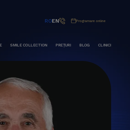
RO
EN
Programare online
E
SMILE COLLECTION
PREȚURI
BLOG
CLINICI