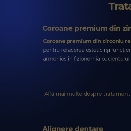
Trat
Coroane premium din zi
Coroane premium din zirconiu rea
pentru refacerea esteticii și funcție
armonios în fizionomia pacientului 
Află mai multe despre tratament
Alignere dentare