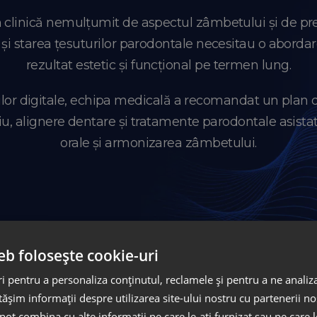
în clinică nemulțumit de aspectul zâmbetului și de pr
nți și starea țesuturilor parodontale necesitau o abo
rezultat estetic și funcțional pe termen lung.
țiilor digitale, echipa medicală a recomandat un plan 
, alignere dentare și tratamente parodontale asistate 
orale și armonizarea zâmbetului.
eb folosește cookie-uri
 pentru a personaliza conținutul, reclamele și pentru a ne analiza
șim informații despre utilizarea site-ului nostru cu partenerii noș
e pot combina cu alte informații pe care le-ați furnizat sau pe care 