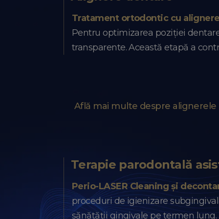
Tratament ortodontic cu aligner
Pentru optimizarea poziției dentare 
transparente. Această etapă a contribu
Află mai multe despre alignerele
Terapie parodontală asis
Perio-LASER Cleaning și deconta
proceduri de igienizare subgingival
sănătății gingivale pe termen lung.