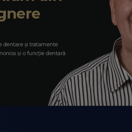
ignere
e dentare și tratamente
nios și o funcție dentară