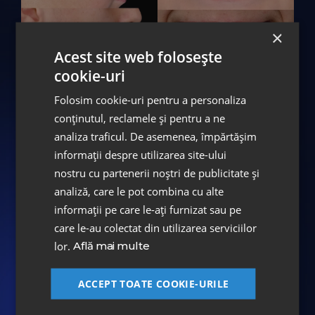
×
Acest site web folosește
cookie-uri
Folosim cookie-uri pentru a personaliza
conținutul, reclamele și pentru a ne
Tratamente realizare
analiza traficul. De asemenea, împărtășim
Tratament ortodontic
informații despre utilizarea site-ului
nostru cu partenerii noștri de publicitate și
Aparat dentar fix autoligaturant
analiză, care le pot combina cu alte
informații pe care le-ați furnizat sau pe
Echipa medicală
care le-au colectat din utilizarea serviciilor
lor.
Află mai multe
Dr. Valeria Ștefănescu
Medic Specialist - Ortodonție și Ortopedie
ACCEPT TOATE COOKIE-URILE
Dento Facială