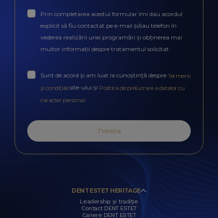
Prin completarea acestui formular îmi dau acordul
explicit să fiu contactat pe e-mail și/sau telefon în
vederea realizării unei programări și obținerea mai
multor informații despre tratamentul solicitat.
Sunt de acord și am luat la cunoștință despre
Termenii
site-ului și
și condițiile
Politica de prelucrare a datelor cu
.
caracter personal
Trimite
DENT ESTET HERITAGE
Leadership și tradiție
Contact DENT ESTET
Cariere DENT ESTET