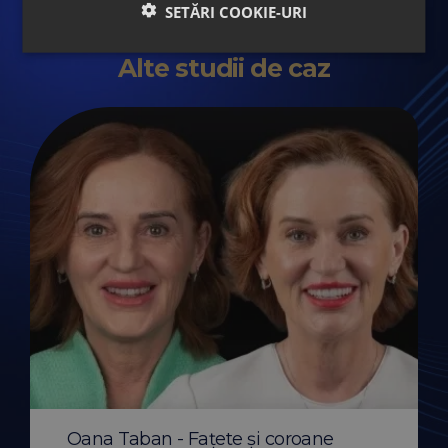
SETĂRI COOKIE-URI
Alte studii de caz
Before & After apar
transparent Invisali
Oana Taban - Fațete și coroane
Citește mai mult