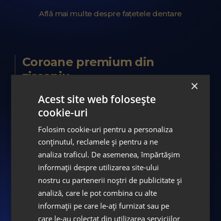
Află mai multe despre fațetele dentare
Coroane premium din
zirconiu
×
Acest site web folosește
Coroane premium din zirconiu ASPEN
cookie-uri
Digital Smile Design
Pentru restaurarea completă a arcadelor
Folosim cookie-uri pentru a personaliza
conținutul, reclamele și pentru a ne
dentare au fost realizate coroane
analiza traficul. De asemenea, împărtășim
premium din zirconiu, proiectate digital și
informații despre utilizarea site-ului
personalizate în funcție de fizionomia
nostru cu partenerii noștri de publicitate și
pacientei, pentru un rezultat estetic și
analiză, care le pot combina cu alte
funcțional pe termen lung.
informații pe care le-ați furnizat sau pe
care le-au colectat din utilizarea serviciilor