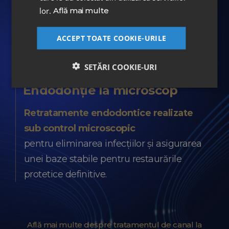
lor.
Află mai multe
Află mai multe despre tratamentul cu
ACCEPT TOATE COOKIE-URILE
coroane dentare la DENT ESTET
SETĂRI COOKIE-URI
Endodonție la microscop
Retratamente endodontice realizate
sub control microscopic
pentru eliminarea infecțiilor și asigurarea
unei baze stabile pentru restaurările
protetice definitive.
Află mai multe despre tratamentul de canal la