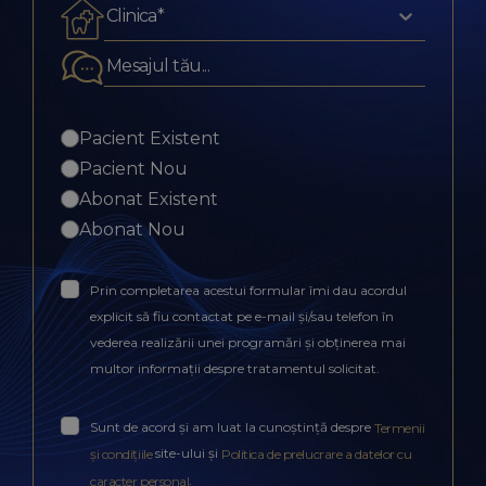
Clinica*
Pacient Existent
Pacient Nou
Abonat Existent
Abonat Nou
Prin completarea acestui formular îmi dau acordul
explicit să fiu contactat pe e-mail și/sau telefon în
vederea realizării unei programări și obținerea mai
multor informații despre tratamentul solicitat.
Sunt de acord și am luat la cunoștință despre
Termenii
site-ului și
și condițiile
Politica de prelucrare a datelor cu
.
caracter personal