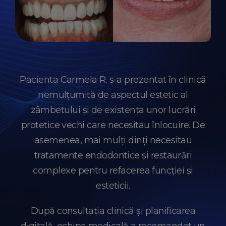
Pacienta Carmela R. s-a prezentat în clinică
nemulțumită de aspectul estetic al
zâmbetului și de existența unor lucrări
protetice vechi care necesitau înlocuire. De
asemenea, mai mulți dinți necesitau
tratamente endodontice și restaurări
complexe pentru refacerea funcției și
esteticii.
După consultația clinică și planificarea