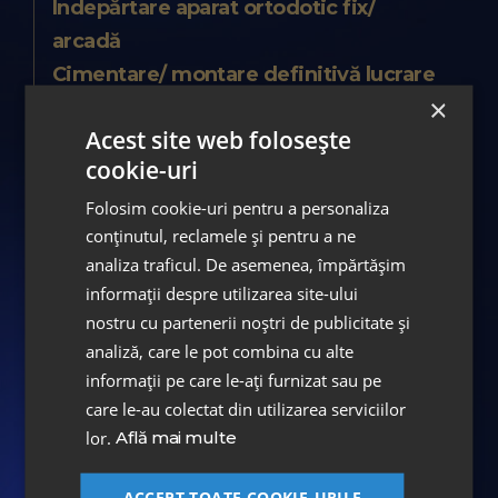
Îndepărtare aparat ortodotic fix/
arcadă
Cimentare/ montare definitivă lucrare
×
protetică
Acest site web folosește
Coroană PREMIUM EMAX
cookie-uri
ASPEN Digital Smile Design
Folosim cookie-uri pentru a personaliza
Analiza digitala a ocluziei dinamice
conținutul, reclamele și pentru a ne
Modjaw 4D
analiza traficul. De asemenea, împărtășim
informații despre utilizarea site-ului
Echipa medicală
nostru cu partenerii noștri de publicitate și
analiză, care le pot combina cu alte
Dr.Octavian Sântu
informații pe care le-ați furnizat sau pe
Medic Specialist - Parodontologie
care le-au colectat din utilizarea serviciilor
Dr. Marius Ion
lor.
Află mai multe
Medic Specialist Ortodonție și Ortopedie
ACCEPT TOATE COOKIE-URILE