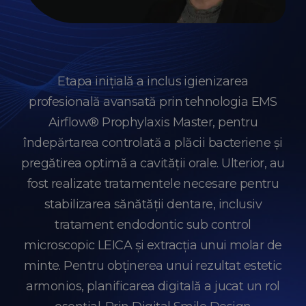
Etapa inițială a inclus igienizarea
profesională avansată prin tehnologia EMS
Airflow® Prophylaxis Master, pentru
îndepărtarea controlată a plăcii bacteriene și
pregătirea optimă a cavității orale. Ulterior, au
fost realizate tratamentele necesare pentru
stabilizarea sănătății dentare, inclusiv
tratament endodontic sub control
microscopic LEICA și extracția unui molar de
minte. Pentru obținerea unui rezultat estetic
armonios, planificarea digitală a jucat un rol