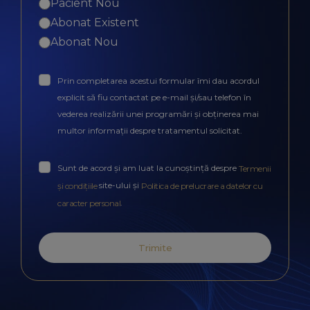
Pacient Nou
Abonat Existent
Abonat Nou
Prin completarea acestui formular îmi dau acordul
explicit să fiu contactat pe e-mail și/sau telefon în
vederea realizării unei programări și obținerea mai
multor informații despre tratamentul solicitat.
Sunt de acord și am luat la cunoștință despre
Termenii
site-ului și
și condițiile
Politica de prelucrare a datelor cu
.
caracter personal
Trimite