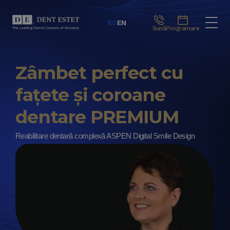
RO
EN
Sună
Programare
Zâmbet perfect cu
fațete și coroane
dentare PREMIUM
Reabilitare dentară complexă ASPEN Digital Smile Design