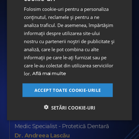
Procedeu CAD-CAM frezare
Folosim cookie-uri pentru a personaliza
computerizată pe suport ZIRCONIU
conținutul, reclamele și pentru a ne
ModJaw Technology 4D
analiza traficul. De asemenea, împărtășim
informații despre utilizarea site-ului
Analiza digitală a ocluziei dinamice
nostru cu partenerii noștri de publicitate și
Extracție dinte pluriradicular cu
analiză, care le pot combina cu alte
GELASPON
informații pe care le-ați furnizat sau pe
care le-au colectat din utilizarea serviciilor
lor.
Află mai multe
Echipa medicală
Dr. Codruța Ciurescu
ACCEPT TOATE COOKIE-URILE
Medic Specialist - Chirurie Dento-
Alveolară
SETĂRI COOKIE-URI
Dr. Olga Bîrnaz
Medic Specialist - Protetică Dentară
Dr. Andreea Lascău