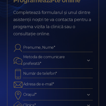
Programează-te
online
Completează formularul și unul dintre
asistenții noștri te va contacta pentru a
programa vizita la clinică sau o
consultație online.
Metoda de comunicare
preferată*
Orașul*
Clinica*