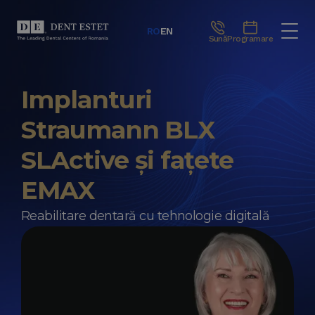
RO
EN
Sună
Programare
Implanturi
Straumann BLX
SLActive și fațete
EMAX
Reabilitare dentară cu tehnologie digitală