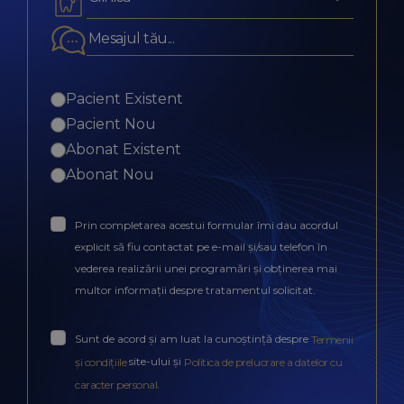
Pacient Existent
Pacient Nou
Abonat Existent
Abonat Nou
Prin completarea acestui formular îmi dau acordul
explicit să fiu contactat pe e-mail și/sau telefon în
vederea realizării unei programări și obținerea mai
multor informații despre tratamentul solicitat.
Sunt de acord și am luat la cunoștință despre
Termenii
site-ului și
și condițiile
Politica de prelucrare a datelor cu
.
caracter personal