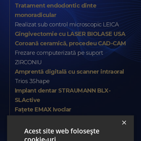
Tratament endodontic dinte
monoradicular
Realizat sub control microscopic LEICA
Gingivectomie cu LASER BIOLASE USA
Coroană ceramică, procedeu CAD-CAM
Frezare computerizată pe suport
ZIRCONIU
Amprentă digitală cu scanner intraoral
Trios 3Shape
Implant dentar STRAUMANN BLX-
SLActive
Fațete EMAX Ivoclar
Biostimulare/Terapia Durerii
×
LASER BIOLASE USA
Acest site web folosește
Coroană ceramică
cookie-uri