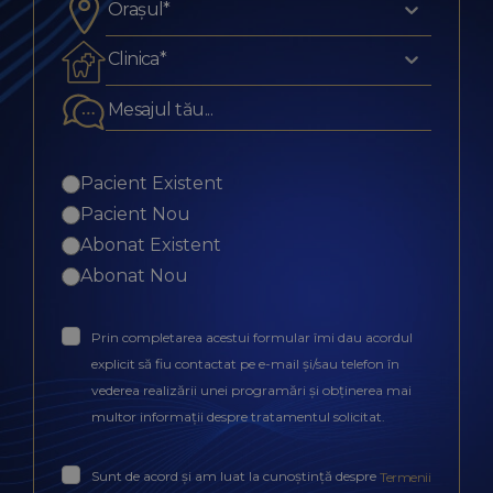
Orașul*
Clinica*
Pacient Existent
Pacient Nou
Abonat Existent
Abonat Nou
Prin completarea acestui formular îmi dau acordul
explicit să fiu contactat pe e-mail și/sau telefon în
vederea realizării unei programări și obținerea mai
multor informații despre tratamentul solicitat.
Sunt de acord și am luat la cunoștință despre
Termenii