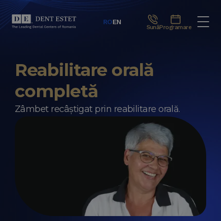
RO
EN
Sună
Programare
Reabilitare orală
completă
Zâmbet recâștigat prin reabilitare orală.