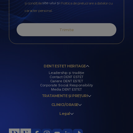
site-ului și
și condițiile
Politica de prelucrare a datelor cu
.
caracter personal
Trimite
DENT ESTET HERITAGE
Leadership și tradiție
Contact DENT ESTET
Cariere DENT ESTET
Corporate Social Responsibility
Media DENT ESTET
TRATAMENTE ȘI PREȚURI
CLINICI/ORASE
Legal