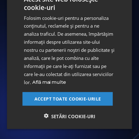
cookie-uri
Folosim cookie-uri pentru a personaliza
conținutul, reclamele și pentru a ne
analiza traficul. De asemenea, împărtășim
informații despre utilizarea site-ului
nostru cu partenerii noștri de publicitate și
analiză, care le pot combina cu alte
informații pe care le-ați furnizat sau pe
Before & After apar
care le-au colectat din utilizarea serviciilor
transparent Invisali
lor.
Află mai multe
Oana Taban - Fațete și coroane
Citește mai mult
dentare PREMIUM
ACCEPT TOATE COOKIE-URILE
Citește mai mult
SETĂRI COOKIE-URI