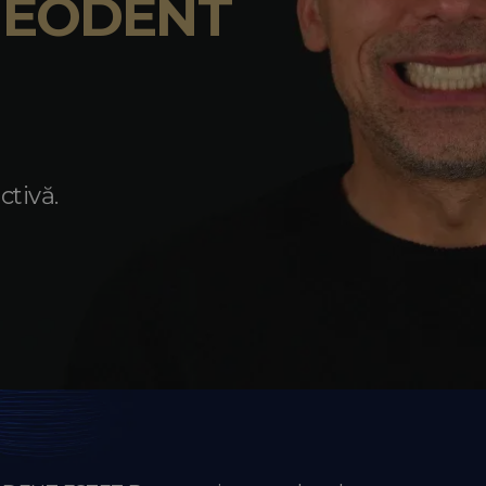
 NEODENT
ctivă.