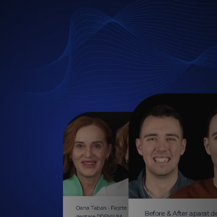
Oana Taban - Fațete și coroane
Before & After aparat d
dentare PREMIUM