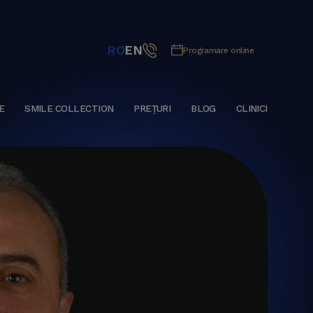
RO
EN
Programare online
E
SMILE COLLECTION
PREȚURI
BLOG
CLINICI