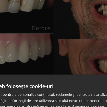
eb folosește cookie-uri
 pentru a personaliza conținutul, reclamele și pentru a ne analiza
șim informații despre utilizarea site-ului nostru cu partenerii noș
e pot combina cu alte informații pe care le-ați furnizat sau pe care 