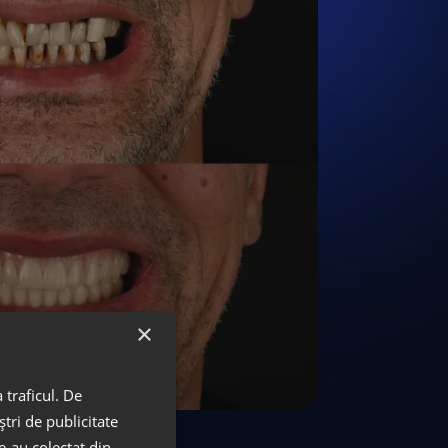
×
 traficul. De
tri de publicitate
le-au colectat din