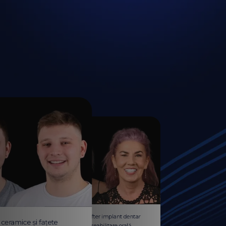
Before & After implant dentar
ceramice și fațete
All-on-4®: reabilitare orală