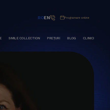
RO
EN
Programare online
E
SMILE COLLECTION
PREȚURI
BLOG
CLINICI