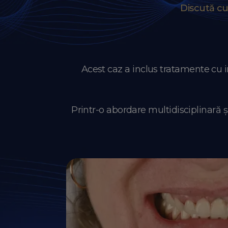
Discută c
Acest caz a inclus tratamente cu i
Printr-o abordare multidisciplinară ș