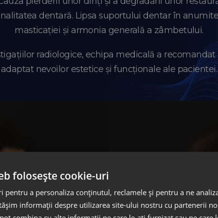
cauza pierderii unor dinți și a degradării unor restaurăr
onalitatea dentară. Lipsa suportului dentar în anumite
masticației și armonia generală a zâmbetului.
estigațiilor radiologice, echipa medicală a recomanda
adaptat nevoilor estetice și funcționale ale pacientei.
eb folosește cookie-uri
 pentru a personaliza conținutul, reclamele și pentru a ne analiza
șim informații despre utilizarea site-ului nostru cu partenerii noș
e pot combina cu alte informații pe care le-ați furnizat sau pe care 