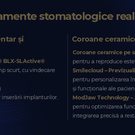
amente stomatologice real
ntar și
Coroane cerami
Coroane ceramice pe s
® BLX-SLActive®
pentru a reproduce esteti
imp scurt, cu vindecare
Smilecloud – Previzual
pentru personalizarea în 
g
și funcționale ale pacient
nserării implanturilor.
ModJaw Technology – An
pentru optimizarea funcț
integrarea precisă a rest