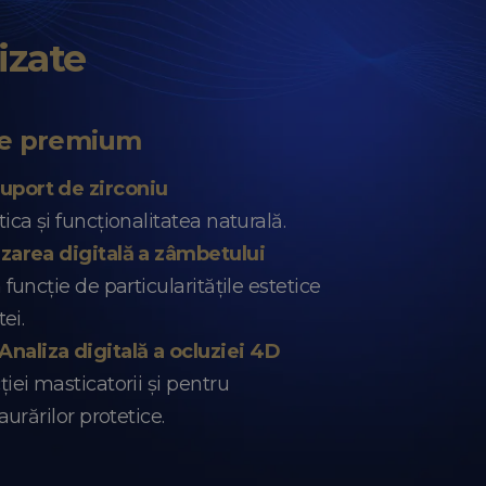
izate
ce premium
uport de zirconiu
ca și funcționalitatea naturală.
izarea digitală a zâmbetului
funcție de particularitățile estetice
ei.
aliza digitală a ocluziei 4D
iei masticatorii și pentru
aurărilor protetice.