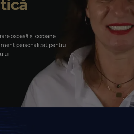
tică
re osoasă și coroane
tament personalizat pentru
ului