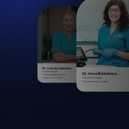
Dr. Codruța Ciurescu
Parodontologie
Dr. Anca Brătulescu
Implantologie Dentară
Parodontologie
Tratamente cu Laser
Tratamente cu Laser