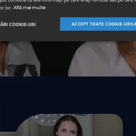
lor lor.
Află mai multe
ACCEPT TOATE COOKIE-URIL
TĂRI COOKIE-URI