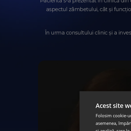
Pacienta s-a prezentat în clinică din 
aspectul zâmbetului, cât și funcți
În urma consultului clinic și a inv
Acest site w
Folosim cookie-uri
asemenea, împărtă
și analiză, care l