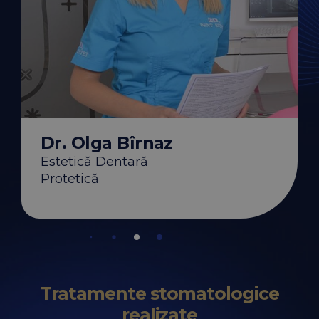
ătulescu
Dr. Codruța Ci
Parodontologie
aser
Implantologie Dent
Tratamente cu Lase
Dr. Olga Bîrnaz
Estetică Dentară
Protetică
Tratamente stomatologice
realizate