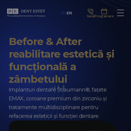
RO
EN
Sună
Programare
Before & After
reabilitare estetică și
funcțională a
zâmbetului
Implanturi dentare Straumann®, fațete
EMAX, coroane premium din zirconiu și
tratamente multidisciplinare pentru
refacerea esteticii și funcției dentare.