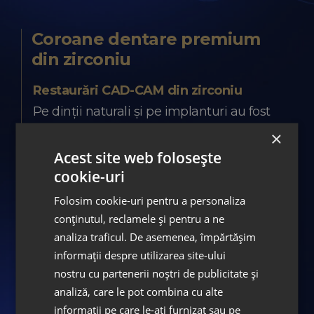
Coroane dentare premium
din zirconiu
Restaurări CAD-CAM din zirconiu
Pe dinții naturali și pe implanturi au fost
realizate coroane premium din zirconiu
×
CAD-CAM, proiectate digital pentru
Acest site web folosește
cookie-uri
rezistență, precizie și integrare estetică
naturală.
Folosim cookie-uri pentru a personaliza
conținutul, reclamele și pentru a ne
analiza traficul. De asemenea, împărtășim
informații despre utilizarea site-ului
Află mai multe despre coroanele dentare din
nostru cu partenerii noștri de publicitate și
zirconiu
analiză, care le pot combina cu alte
informații pe care le-ați furnizat sau pe