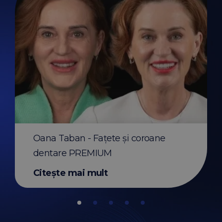
Before & After apar
transparent Invisali
Oana Taban - Fațete și coroane
Citește mai mult
dentare PREMIUM
Citește mai mult