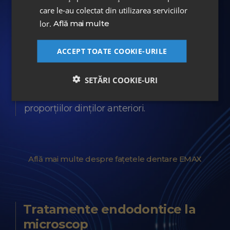
care le-au colectat din utilizarea serviciilor
Fațete dentare EMAX
lor.
Află mai multe
Fațete dentare integral ceramice
ACCEPT TOATE COOKIE-URILE
În zona estetică au fost aplicate fațete
dentare EMAX Ivoclar pentru
SETĂRI COOKIE-URI
îmbunătățirea formei, culorii și
proporțiilor dinților anteriori.
Află mai multe despre fațetele dentare EMAX
Tratamente endodontice la
microscop