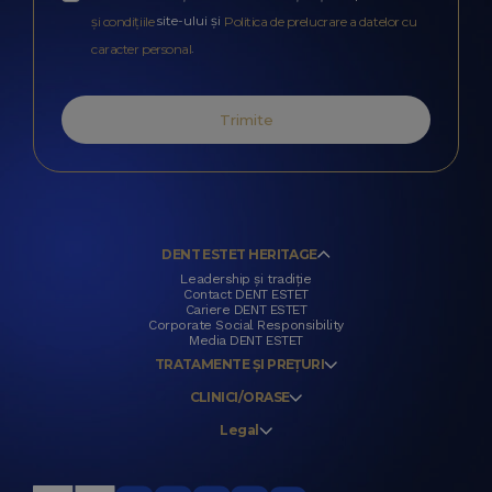
site-ului și
și condițiile
Politica de prelucrare a datelor cu
.
caracter personal
Trimite
DENT ESTET HERITAGE
Leadership și tradiție
Contact DENT ESTET
Cariere DENT ESTET
Corporate Social Responsibility
Media DENT ESTET
TRATAMENTE ȘI PREȚURI
CLINICI/ORASE
Legal