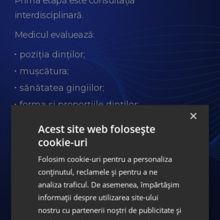
Prima etapă este consultația
interdisciplinară.
Medicul evaluează:
poziția dinților;
mușcătura;
sănătatea gingiilor;
forma și proporțiile dinților;
×
obiectivele estetice ale pacientului.
Acest site web folosește
Planificarea poate include radiografii,
cookie-uri
fotografii clinice, scanare digitală și analiză
Folosim cookie-uri pentru a personaliza
ocluzală.
conținutul, reclamele și pentru a ne
analiza traficul. De asemenea, împărtășim
În această etapă se stabilește dacă pacientul
informații despre utilizarea site-ului
are nevoie de tratament ortodontic înainte de
nostru cu partenerii noștri de publicitate și
fațete și care este succesiunea optimă a