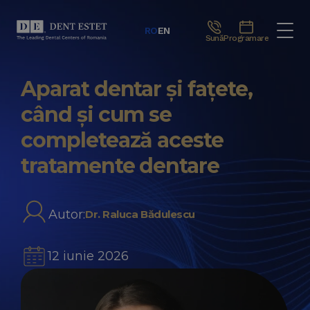
RO
EN
Sună
Programare
Aparat dentar și fațete,
când și cum se
completează aceste
tratamente dentare
Autor:
Dr. Raluca Bădulescu
12 iunie 2026