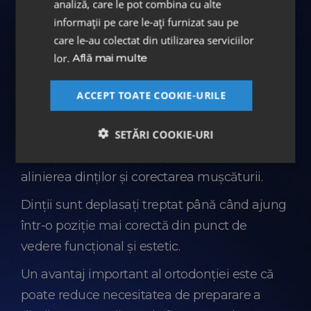
analiză, care le pot combina cu alte
procedurilor.
informații pe care le-ați furnizat sau pe
care le-au colectat din utilizarea serviciilor
lor.
Află mai multe
Programează o evaluare ortodontică
ACCEPT TOATE COOKIE-URILE
Tratament ortodontic (aparat dentar)
SETĂRI COOKIE-URI
În etapa ortodontică, scopul principal este
alinierea dinților și corectarea mușcăturii.
Dinții sunt deplasați treptat până când ajung
într-o poziție mai corectă din punct de
vedere funcțional și estetic.
Un avantaj important al ortodonției este că
poate reduce necesitatea de preparare a