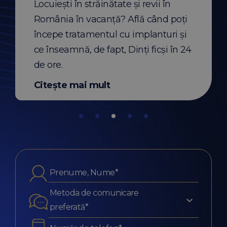
Locuiești în străinătate și revii în
eia.
România în vacanță? Află când poți
t
Citește mai mult
începe tratamentul cu implanturi și
ce înseamnă, de fapt, Dinți ficși în 24
de ore.
Citește mai mult
Metoda de comunicare
preferată*