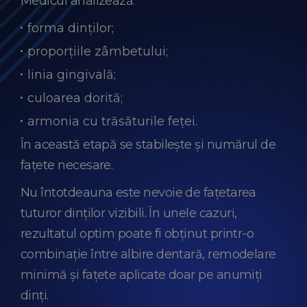
Medicul analizează:
forma dinților;
proporțiile zâmbetului;
linia gingivală;
culoarea dorită;
armonia cu trăsăturile feței.
În această etapă se stabilește și numărul de
fațete necesare.
Nu întotdeauna este nevoie de fațetarea
tuturor dinților vizibili. În unele cazuri,
rezultatul optim poate fi obținut printr-o
combinație între albire dentară, remodelare
minimă și fațete aplicate doar pe anumiți
dinți.