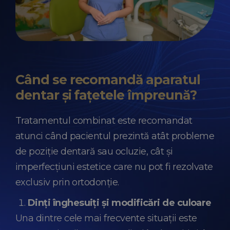
Când se recomandă aparatul
dentar și fațetele împreună?
Tratamentul combinat este recomandat
atunci când pacientul prezintă atât probleme
de poziție dentară sau ocluzie, cât și
imperfecțiuni estetice care nu pot fi rezolvate
exclusiv prin ortodonție.
Dinți înghesuiți și modificări de culoare
Una dintre cele mai frecvente situații este