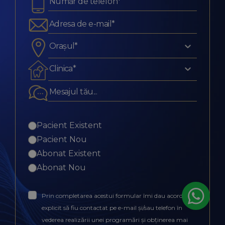
Orașul*
Clinica*
Pacient Existent
Pacient Nou
Abonat Existent
Abonat Nou
Prin completarea acestui formular îmi dau acordul
explicit să fiu contactat pe e-mail și/sau telefon în
vederea realizării unei programări și obținerea mai