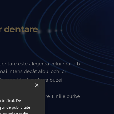
or dentare
.
dentare este alegerea celui mai alb
 mai intens decât albul ochilor.
 în mod ideal, curbura buzei
×
e, putere sau rigoare. Liniile curbe
 traficul. De
tri de publicitate
le-au colectat din