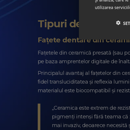
utilizarea servicii
Tipuri de fațete den
SE
Fațete dentare din cerami
Fațetele din ceramică presată (sau por
pe baza amprentelor digitale de înaltă
Principalul avantaj al fațetelor din c
fidel transluciditatea și reflexia lumin
materialul este biocompatibil și rezis
„Ceramica este extrem de rezist
pigmenți intenși fără teama că 
mai invaziv, deoarece necesită șl