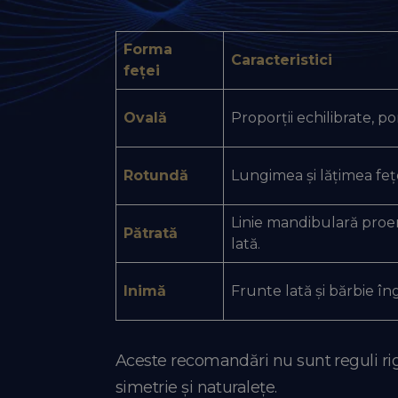
Forma
Caracteristici
feței
Ovală
Proporții echilibrate, po
Rotundă
Lungimea și lățimea fețe
Linie mandibulară proe
Pătrată
lată.
Inimă
Frunte lată și bărbie îng
Aceste recomandări nu sunt reguli rig
simetrie și naturalețe.