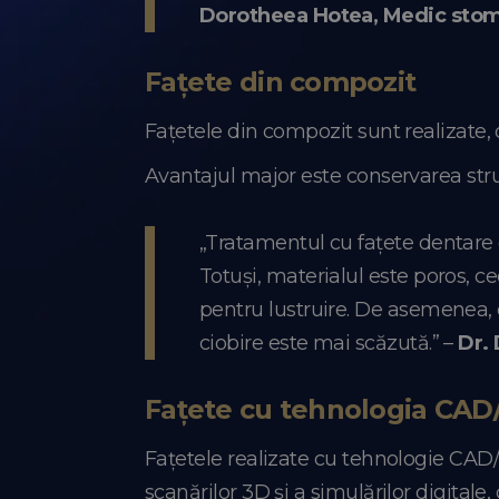
Dorotheea Hotea, Medic stom
Fațete din compozit
Fațetele din compozit sunt realizate, d
Avantajul major este conservarea stru
„Tratamentul cu fațete dentare d
Totuși, materialul este poros, ce
pentru lustruire. De asemenea, d
ciobire este mai scăzută.” –
Dr.
Fațete cu tehnologia CA
Fațetele realizate cu tehnologie CAD
scanărilor 3D și a simulărilor digitale