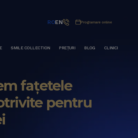
RO
EN
Programare online
E
SMILE COLLECTION
PREȚURI
BLOG
CLINICI
m fațetele
trivite pentru
i