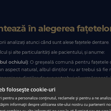
ontează în alegerea fațetel
orii analizați atunci când sunt alese fațetele dentare
cul și alte particularități ale pacientului, și anume:
lbul ochiului)
: O greșeală comună pentru fațetele 
n aspect natural, albul dinților nu ar trebui să fie
 marginea dinților de sus ar trebui să urmărească,
eb folosește cookie-uri
formele rectangulare sugerează adesea masculinitat
 pentru a personaliza conținutul, reclamele și pentru a ne analiza
nitate, delicatețe și tinerețe.
șim informații despre utilizarea site-ului nostru cu partenerii noș
e pot combina cu alte informații pe care le-ați furnizat sau pe care 