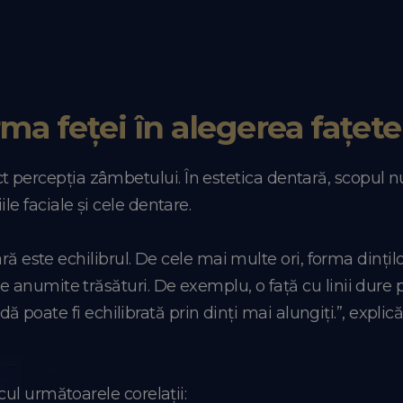
ma feței în alegerea fațete
t percepția zâmbetului. În estetica dentară, scopul 
ile faciale și cele dentare.
ă este echilibrul. De cele mai multe ori, forma dințilo
anumite trăsături. De exemplu, o față cu linii dure
dă poate fi echilibrată prin dinți mai alungiți.”, explic
alcul următoarele corelații: