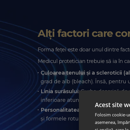
Alți factori care c
Forma feței este doar unul dintre fact
Medicul protetician trebuie să ia în cal
Culoarea tenului și a scleroticii (a
grad de alb (bleach). Însă, pentru u
Linia surâsului
: Curba descrisă de
inferioare atunci când zâmbești.
Acest site w
Personalitatea:
Liniile drepte și 
Folosim cookie-uri
și formele rotunjite sugerează femi
asemenea, împărtă
și analiză, care l