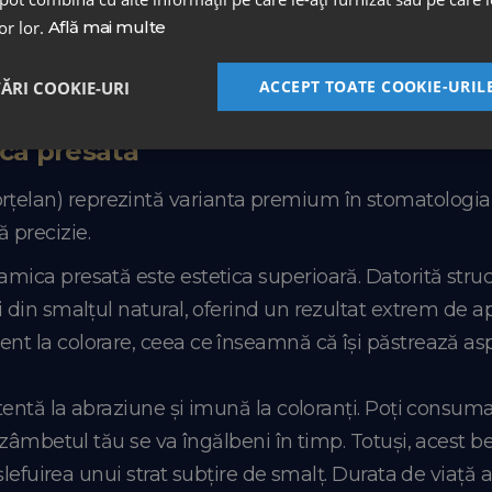
lor lor.
Află mai multe
tare și adaptarea lor la tra
ACCEPT TOATE COOKIE-URIL
TĂRI COOKIE-URI
ca presată
țelan) reprezintă varianta premium în stomatologia es
 precizie.
eramica presată este estetica superioară. Datorită stru
ii din smalțul natural, oferind un rezultat extrem de ap
tent la colorare, ceea ce înseamnă că își păstrează asp
entă la abraziune și imună la coloranți. Poți consuma
zâmbetul tău se va îngălbeni în timp. Totuși, acest b
efuirea unui strat subțire de smalț. Durata de viață a 