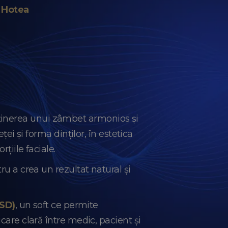
 Hotea
ținerea unui zâmbet armonios și
ței și forma dinților, în estetica
țiile faciale.
ru a crea un rezultat natural și
DSD)
, un soft ce permite
care clară între medic, pacient și