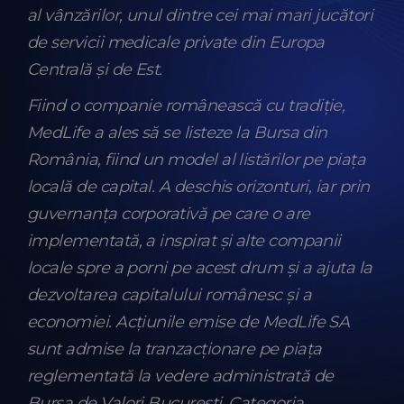
al vânzărilor, unul dintre cei mai mari jucători
de servicii medicale private din Europa
Centrală și de Est.
Fiind o companie românească cu tradiție,
MedLife a ales să se listeze la Bursa din
România, fiind un model al listărilor pe piața
locală de capital. A deschis orizonturi, iar prin
guvernanța corporativă pe care o are
implementată, a inspirat și alte companii
locale spre a porni pe acest drum și a ajuta la
dezvoltarea capitalului românesc și a
economiei. Acțiunile emise de MedLife SA
sunt admise la tranzacționare pe piața
reglementată la vedere administrată de
Bursa de Valori București, Categoria