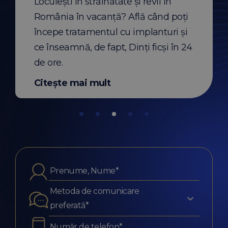
Locuiești în străinătate și revii în
eia.
România în vacanță? Află când poți
t
Citește mai mult
începe tratamentul cu implanturi și
ce înseamnă, de fapt, Dinți ficși în 24
de ore.
Citește mai mult
Metoda de comunicare
preferată*