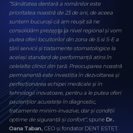
“Sănătatea dentară a românilor este
prioritatea noastră de 23 de ani, de aceea
suntem bucuroși că am reușit să ne
consolidăm prezența la nivel regional și vom
putea oferi locuitorilor din zona de S si S-E a
țării servicii și tratamente stomatologice la
același standard de performanță atins în
celelalte clinici din țară. Preocuparea noastră
permanentă este investiția în dezvoltarea și
perfecționarea echipei medicale și în
tehnologii inovatoare, pentru a le putea oferi
pacienților acuratețe în diagnostic,
tratamente minim-invazive, dar și condiții
optime de siguranță și confort“
, spune
Dr.
Oana Taban,
CEO și fondator DENT ESTET.