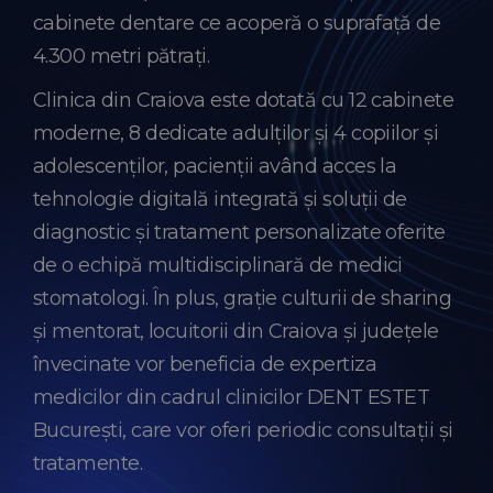
cabinete dentare ce acoperă o suprafață de
4.300 metri pătrați.
Clinica din Craiova este dotată cu 12 cabinete
moderne, 8 dedicate adulților și 4 copiilor și
adolescenților, pacienții având acces la
tehnologie digitală integrată și soluții de
diagnostic și tratament personalizate oferite
de o echipă multidisciplinară de medici
stomatologi. În plus, grație culturii de sharing
și mentorat, locuitorii din Craiova și județele
învecinate vor beneficia de expertiza
medicilor din cadrul clinicilor DENT ESTET
București, care vor oferi periodic consultații și
tratamente.