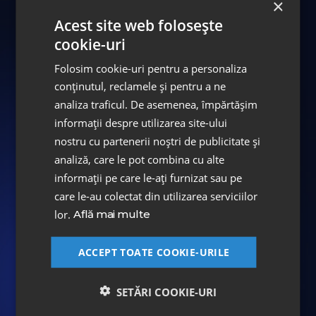
×
Acest site web folosește
Despre DENT ESTET
cookie-uri
Grupul DENT ESTET a fost înființat în anul
Folosim cookie-uri pentru a personaliza
conținutul, reclamele și pentru a ne
1999, iar în prezent este lider de piață
analiza traficul. De asemenea, împărtășim
consacrat în domeniul serviciilor de medicină
informații despre utilizarea site-ului
dentară din România. În cei 23 de ani de
nostru cu partenerii noștri de publicitate și
existență, echipa s-a extins la un număr de
analiză, care le pot combina cu alte
aproximativ 500 de angajați și colaboratori,
informații pe care le-ați furnizat sau pe
dintre care 158 sunt medici.
care le-au colectat din utilizarea serviciilor
lor.
Află mai multe
DENT ESTET reconfirmă și în 2021 poziția de
lider pe piața de stomatologie, cu o cifră de
ACCEPT TOATE COOKIE-URILE
afaceri de 107,6 milioane de lei in 2021, în
creștere cu 60% față de 2020.
SETĂRI COOKIE-URI
DENT ESTET deține 15 clinici stomatologice