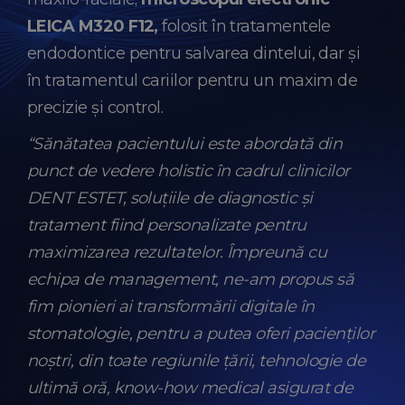
LEICA M320 F12,
folosit în tratamentele
endodontice pentru salvarea dintelui, dar și
în tratamentul cariilor pentru un maxim de
precizie și control.
“Sănătatea pacientului este abordată din
punct de vedere holistic în cadrul clinicilor
DENT ESTET, soluțiile de diagnostic și
tratament fiind personalizate pentru
maximizarea rezultatelor. Împreună cu
echipa de management, ne-am propus să
fim pionieri ai transformării digitale în
stomatologie, pentru a putea oferi pacienților
noștri, din toate regiunile țării, tehnologie de
ultimă oră, know-how medical asigurat de