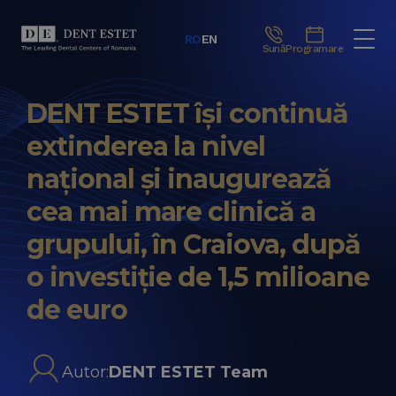
RO
EN
Sună
Programare
DENT ESTET își continuă
extinderea la nivel
național și inaugurează
cea mai mare clinică a
grupului, în Craiova, după
o investiție de 1,5 milioane
de euro
Autor:
DENT ESTET Team