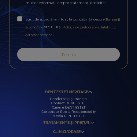
multor informații despre tratamentul solicitat.
Sunt de acord și am luat la cunoștință despre
Termenii
site-ului și
și condițiile
Politica de prelucrare a datelor cu
.
caracter personal
Trimite
DENT ESTET HERITAGE
Leadership și tradiție
Contact DENT ESTET
Cariere DENT ESTET
Corporate Social Responsibility
Media DENT ESTET
TRATAMENTE ȘI PREȚURI
CLINICI/ORASE