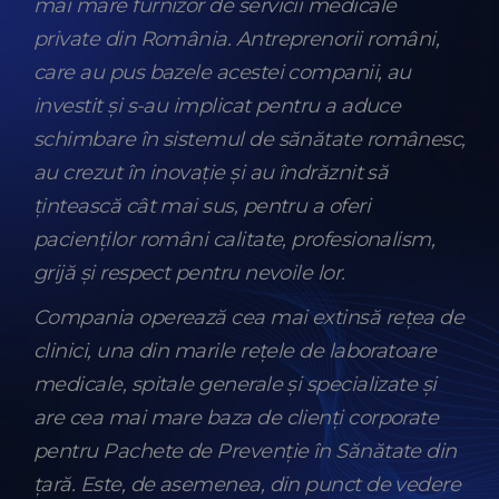
mai mare furnizor de servicii medicale
private din România. Antreprenorii români,
care au pus bazele acestei companii, au
investit și s-au implicat pentru a aduce
schimbare în sistemul de sănătate românesc,
au crezut în inovație și au îndrăznit să
țintească cât mai sus, pentru a oferi
pacienților români calitate, profesionalism,
grijă și respect pentru nevoile lor.
Compania operează cea mai extinsă reţea de
clinici, una din marile reţele de laboratoare
medicale, spitale generale şi specializate şi
are cea mai mare baza de clienţi corporate
pentru Pachete de Prevenţie în Sănătate din
ţară. Este, de asemenea, din punct de vedere