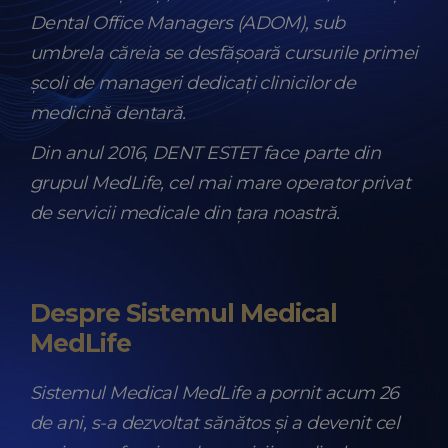
Dental Office Managers (ADOM), sub
umbrela căreia se desfășoară cursurile primei
școli de manageri dedicați clinicilor de
medicină dentară.
Din anul 2016, DENT ESTET face parte din
grupul MedLife, cel mai mare operator privat
de servicii medicale din țara noastră.
Despre Sistemul Medical
MedLife
Sistemul Medical MedLife a pornit acum 26
de ani, s-a dezvoltat sănătos și a devenit cel