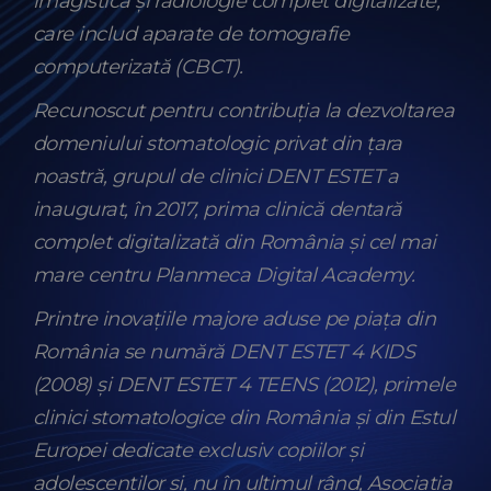
imagistică și radiologie complet digitalizate,
care includ aparate de tomografie
computerizată (CBCT).
Recunoscut pentru contribuția la dezvoltarea
domeniului stomatologic privat din țara
noastră, grupul de clinici DENT ESTET a
inaugurat, în 2017, prima clinică dentară
complet digitalizată din România și cel mai
mare centru Planmeca Digital Academy.
Printre inovațiile majore aduse pe piața din
România se numără DENT ESTET 4 KIDS
(2008) și DENT ESTET 4 TEENS (2012), primele
clinici stomatologice din România și din Estul
Europei dedicate exclusiv copiilor și
adolescenților și, nu în ultimul rând, Asociația