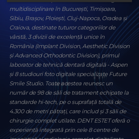
multidisciplinare în București, Timișoara,
Sibiu, Brașov, Ploiești, Cluj-Napoca, Oradea și
Craiova, destinate tuturor categoriilor de
vârstă, 3 divizii de excelență unice în
România (Implant Division, Aesthetic Division
și Advanced Orthodontic Division), primul
laborator de tehnică dentară digitală - Aspen
și 8 studiouri foto digitale specializate Future
Smile Studio. Toate acestea reunesc un
număr de 98 de săli de tratament echipate la
standarde hi-tech, pe o suprafață totală de
4.300 de metri pătrați, care includ și 3 săli de
chirurgie complet utilate. DENT ESTET oferă o
experiență integrată prin cele 8 centre de