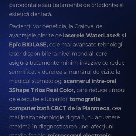
parodontale sau tratamente de ortodonție și
estetică dentară.
Pacienții vor beneficia, la Craiova, de
avantajele oferite de
laserele WaterLase® și
Epic BIOLASE,
cele mai avansate tehnologii
laser disponibile la nivel mondial, care
asigură tratamente minim-invazive ce reduc
semnificativ durerea și numărul de vizite la
medicul stomatolog;
scannerul intra-oral
3Shape Trios Real Color,
care reduce timpul
de executie a lucrarilor;
tomografia
computerizată CBCT de la Planmeca,
cea
mai înaltă tehnologie digitală, cu acuratețe
maximă în diagnosticarea unei afecțiuni
maxilo-faciale;
microscopul electronic