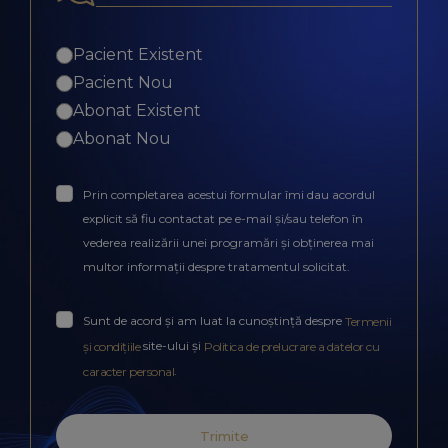
Pacient Existent
Pacient Nou
Abonat Existent
Abonat Nou
Prin completarea acestui formular îmi dau acordul
explicit să fiu contactat pe e-mail și/sau telefon în
vederea realizării unei programări și obținerea mai
multor informații despre tratamentul solicitat.
Sunt de acord și am luat la cunoștință despre
Termenii
site-ului și
și condițiile
Politica de prelucrare a datelor cu
.
caracter personal
Trimite