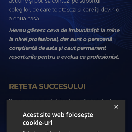
acțiune și poți să contezi pe suportul
colegilor, de care te atașezi și care îți devin o
a doua casă.
Mereu găsesc ceva de îmbunătățit la mine
la nivel profesional, dar sunt o persoană
conștientă de asta și caut permanent
resorturile pentru a evolua ca profesionist.
REȚETA SUCCESULUI
Pe mine m-a ajutat foarte mult dorința de a
×
face lucrurile din ce în ce mai bine pentru a
Acest site web folosește
putea ajuta oamenii. Pentru că sunt
cookie-uri
persoane care chiar au nevoie de expertiza