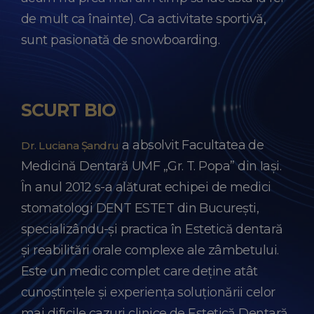
de mult ca înainte). Ca activitate sportivă,
sunt pasionată de snowboarding.
SCURT BIO
a absolvit Facultatea de
Dr. Luciana Șandru
Medicină Dentară UMF „Gr. T. Popa” din Iași.
În anul 2012 s-a alăturat echipei de medici
stomatologi DENT ESTET din București,
specializându-și practica în Estetică dentară
și reabilitări orale complexe ale zâmbetului.
Este un medic complet care deține atât
cunoștințele și experiența soluționării celor
mai dificile cazuri clinice de Estetică Dentară,