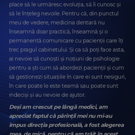
place să le urmăresc evoluția, să îi cunosc și
să le înțeleg nevoile. Pentru că, din punctul
meu de vedere, medicina dentară nu
înseamnă doar practică, înseamnă și o
permanentă comunicare cu pacienții care îți
trec pragul cabinetului. Și ca să poți face asta,
ai nevoie să cunoști și noțiuni de psihologie
pentru a ști cum să abordezi pacienții și cum
să gestionezi situațiile în care ei sunt nesiguri,
în care poate le este teamă sau poate sunt
indeciși și au nevoie de ajutor.
Deși am crescut pe lângă medici, am
apreciat faptul că părinții mei nu mi-au
impus direcția profesională, a fost alegerea
mea, de mică, pentru că am trăit în acest