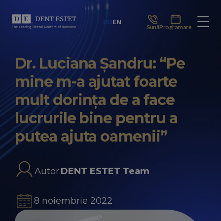
RO
EN
Sună
Programare
Dr. Luciana Șandru: “Pe
mine m-a ajutat foarte
mult dorința de a face
lucrurile bine pentru a
putea ajuta oamenii”
Autor:
DENT ESTET Team
8 noiembrie 2022