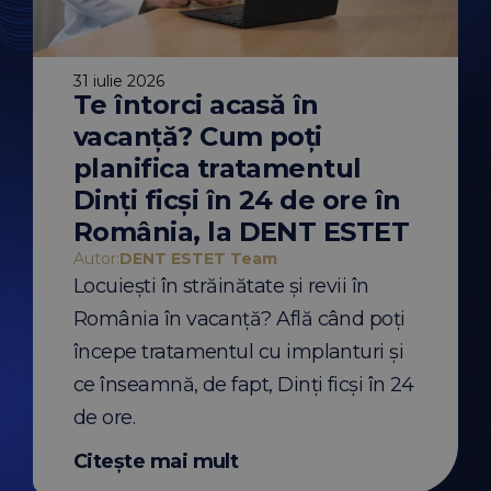
31 iulie 2026
Te întorci acasă în
30 iulie 2026
traorală vs.
De ce vara es
vacanță? Cum poți
entară
momentul ide
erențe,
începerea tr
planifica tratamentul
 când se
ortodontic? Mi
recomandări u
Dinți ficși în 24 de ore în
 Team
Autor:
DENT ESTET Te
ală și amprenta
De ce să începi un 
România, la DENT ESTET
unt folosite pentru
aparat dentar vara?
implanturi sau
recomandările medi
Autor:
DENT ESTET Team
Află diferențele și
pentru pacienții cu 
Locuiești în străinătate și revii în
eia.
România în vacanță? Află când poți
t
Citește mai mult
începe tratamentul cu implanturi și
ce înseamnă, de fapt, Dinți ficși în 24
de ore.
Citește mai mult