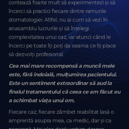
contează foarte mult să experimentezi și să
încerci să practici fiecare dintre ramurile
stomatologiei. Altfel, nu ai cum să vezi în
anasamblu lucrurile și să înțelegi
complexitatea unui caz, iar atunci când le
încerci pe toate îți poți da seama ce îți place
să dezvolți profesional.
Cea mai mare recompensă a muncii mele
este, fără îndoială, mulțumirea pacientului.
Este un sentiment extraordinar să aud la
finalul tratamentului că ceea ce am făcut eu
a schimbat viața unui om.
Fiecare caz, fiecare zâmbet reabilitat lasă o
amprentă asupra mea, ca medic, dar și ca