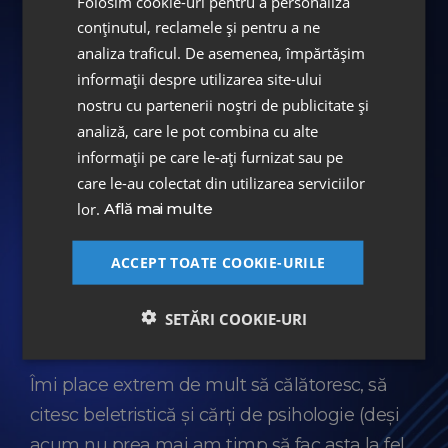
Folosim cookie-uri pentru a personaliza
noastră și cărora le poți schimba viața. Și asta
conținutul, reclamele și pentru a ne
clar este o motivație!
analiza traficul. De asemenea, împărtășim
informații despre utilizarea site-ului
nostru cu partenerii noștri de publicitate și
analiză, care le pot combina cu alte
TIMPUL LIBER
informații pe care le-ați furnizat sau pe
care le-au colectat din utilizarea serviciilor
Timpul liber mi-l petrec alături de familie și
lor.
Află mai multe
îndeosebi alături de fiica mea. Mergem în
parc și profităm de orice moment pentru a
ACCEPT TOATE COOKIE-URILE
ne distra ca fetele. Practic, echilibrul care
poate îmi lipsește uneori la cabinet, îl găsesc
SETĂRI COOKIE-URI
în ea.
Îmi place extrem de mult să călătoresc, să
citesc beletristică și cărți de psihologie (deși
acum nu prea mai am timp să fac asta la fel