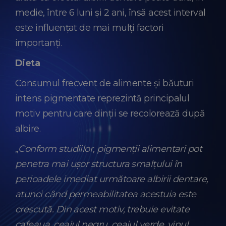
medie, între 6 luni și 2 ani, însă acest interval
este influențat de mai mulți factori
importanți.
Dieta
Consumul frecvent de alimente și băuturi
intens pigmentate reprezintă principalul
motiv pentru care dinții se recolorează după
albire.
„
Conform studiilor, pigmenții alimentari pot
penetra mai ușor structura smalțului în
perioadele imediat următoare albirii dentare,
atunci când permeabilitatea acestuia este
crescută. Din acest motiv, trebuie evitate
cafeaua, ceaiul negru, ceaiul verde, vinul