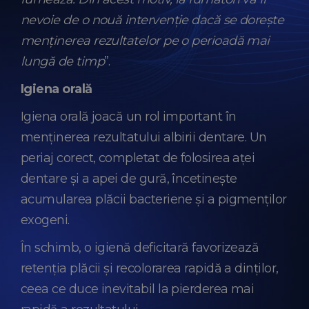
nevoie de o nouă intervenție dacă se dorește
menținerea rezultatelor pe o perioadă mai
lungă de timp
”.
Igiena orală
Igiena orală joacă un rol important în
menținerea rezultatului albirii dentare. Un
periaj corect, completat de folosirea aței
dentare și a apei de gură, încetinește
acumularea plăcii bacteriene și a pigmenților
exogeni.
În schimb, o igienă deficitară favorizează
retenția plăcii și recolorarea rapidă a dinților,
ceea ce duce inevitabil la pierderea mai