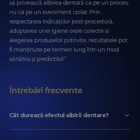
să privească albirea dentară ca pe un proces,
nu ca pe un eveniment izolat. Prin
respectarea indicațiilor post-procedură,
adoptarea unei igiene orale corecte și
alegerea produselor potrivite, rezultatele pot
fi menținute pe termen lung într-un mod
sănătos și predictibil.”
Întrebări frecvente
Cât durează efectul albirii dentare?
În medie, între 6 luni și 2 ani, în funcție de