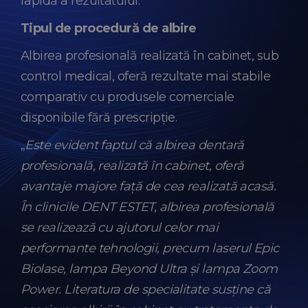
rapidă a rezultatului.
Tipul de procedură de albire
Albirea profesională realizată în cabinet, sub
control medical, oferă rezultate mai stabile
comparativ cu produsele comerciale
disponibile fără prescripție.
„
Este evident faptul că albirea dentară
profesională, realizată în cabinet, oferă
avantaje majore față de cea realizată acasă.
În clinicile DENT ESTET, albirea profesională
se realizează cu ajutorul celor mai
performante tehnologii, precum laserul Epic
Biolase, lampa Beyond Ultra și lampa Zoom
Power. Literatura de specialitate susține că