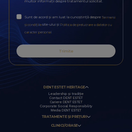
multor informații despre tratamentul solicitat.
Sunt de acord și am luat la cunoștință despre
Termenii
site-ului și
și condițiile
Politica de prelucrare a datelor cu
.
caracter personal
Trimite
DENT ESTET HERITAGE
Leadership și tradiție
Contact DENT ESTET
Cariere DENT ESTET
Corporate Social Responsibility
Media DENT ESTET
TRATAMENTE ȘI PREȚURI
CLINICI/ORASE