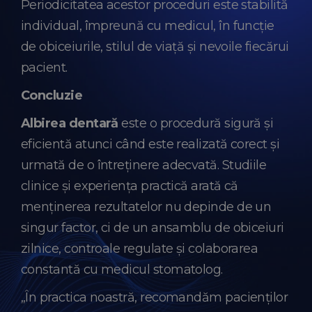
Periodicitatea acestor proceduri este stabilită
individual, împreună cu medicul, în funcție
de obiceiurile, stilul de viață și nevoile fiecărui
pacient.
Concluzie
Albirea dentară
este o procedură sigură și
eficientă atunci când este realizată corect și
urmată de o întreținere adecvată. Studiile
clinice și experiența practică arată că
menținerea rezultatelor nu depinde de un
singur factor, ci de un ansamblu de obiceiuri
zilnice, controale regulate și colaborarea
constantă cu medicul stomatolog.
„În practica noastră, recomandăm pacienților