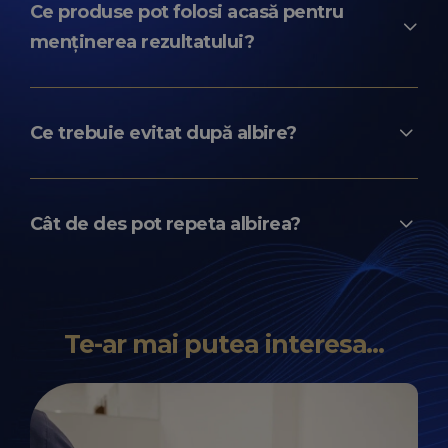
dietă, igienă orală și obiceiuri personale.
Ce produse pot folosi acasă pentru
menținerea rezultatului?
Paste de dinți de întreținere, ape de gură fără
coloranți și, la recomandarea medicului,
Ce trebuie evitat după albire?
gutiere personalizate.
Alimentele pigmentate, fumatul și produsele
abrazive.
Cât de des pot repeta albirea?
Albirea se poate repeta, de regulă, la 1–2 ani,
doar sub supravegherea medicului
Te-ar mai putea interesa...
stomatolog.