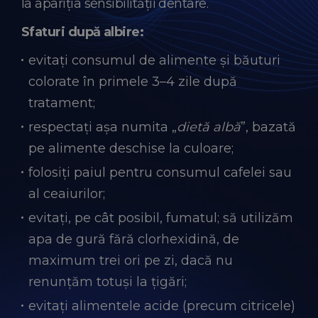
la apariția sensibilității dentare.
Sfaturi după albire:
evitați consumul de alimente și băuturi
colorate în primele 3–4 zile după
tratament;
respectați așa numita „
dietă albă
”, bazată
pe alimente deschise la culoare;
folosiți paiul pentru consumul cafelei sau
al ceaiurilor;
evitați, pe cât posibil, fumatul; să utilizăm
apa de gură fără clorhexidină, de
maximum trei ori pe zi, dacă nu
renunțăm totuși la țigări;
evitați alimentele acide (precum citricele)