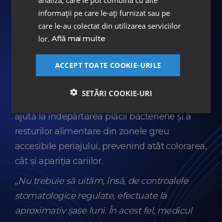
menținerea albirii, cu un nivel redus de
informații pe care le-ați furnizat sau pe
abrazivitate. Apele de gură fără clorhexidină
care le-au colectat din utilizarea serviciilor
sau coloranți contribuie la prevenirea
lor.
Află mai multe
apariției petelor și la menținerea prospețimii
ACCEPT TOATE COOKIE-URILE
respirației.
Curățarea spațiilor interdentare cu
ață
SETĂRI COOKIE-URI
dentară sau cu duș bucal
, realizată zilnic,
ajută la îndepărtarea plăcii bacteriene și a
resturilor alimentare din zonele greu
accesibile periajului, prevenind atât colorarea,
cât și apariția cariilor.
„
Nu trebuie să uităm, însă, de controalele
stomatologice regulate, efectuate la
aproximativ șase luni. În acest fel, medicul