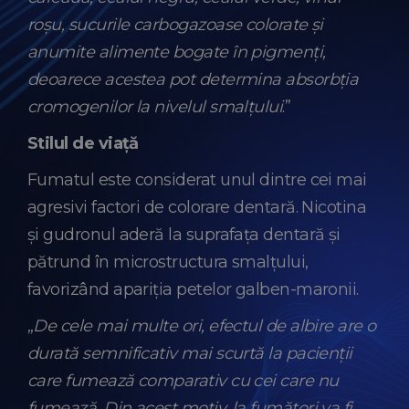
roșu, sucurile carbogazoase colorate și
anumite alimente bogate în pigmenți,
deoarece acestea pot determina absorbția
cromogenilor la nivelul smalțului
.”
Stilul de viață
Fumatul este considerat unul dintre cei mai
agresivi factori de colorare dentară. Nicotina
și gudronul aderă la suprafața dentară și
pătrund în microstructura smalțului,
favorizând apariția petelor galben-maronii.
„
De cele mai multe ori, efectul de albire are o
durată semnificativ mai scurtă la pacienții
care fumează comparativ cu cei care nu
fumează. Din acest motiv, la fumători va fi