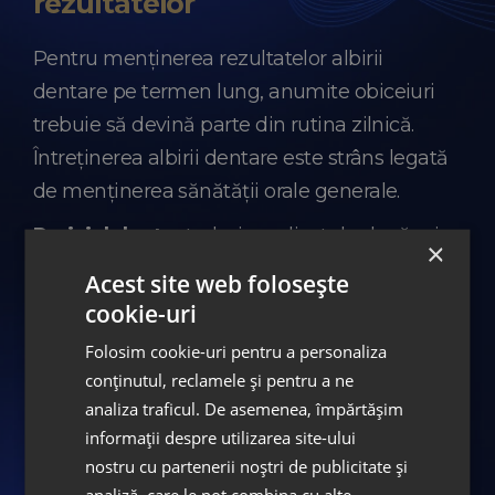
rezultatelor
Pentru menținerea rezultatelor albirii
dentare pe termen lung, anumite obiceiuri
trebuie să devină parte din rutina zilnică.
Întreținerea albirii dentare este strâns legată
de menținerea sănătății orale generale.
Periajul dentar
trebuie realizat de două ori
×
pe zi, dimineața și seara, timp de minimum
Acest site web folosește
două minute. Se recomandă utilizarea unei
cookie-uri
periuțe cu peri moi sau medii și aplicarea
Folosim cookie-uri pentru a personaliza
unei tehnici de periaj blânde, pentru a
conținutul, reclamele și pentru a ne
proteja smalțul și țesuturile gingivale.
analiza traficul. De asemenea, împărtășim
informații despre utilizarea site-ului
În ceea ce privește pastele de dinți, pot fi
nostru cu partenerii noștri de publicitate și
utilizate cele special formulate pentru
analiză, care le pot combina cu alte