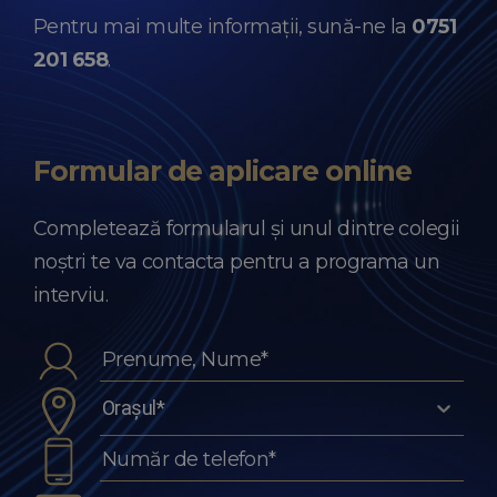
Pentru mai multe informații, sună-ne la
0751
201 658
.
Formular de aplicare
online
Completează formularul și unul dintre colegii
noștri te va contacta pentru a programa un
interviu.
Orașul*