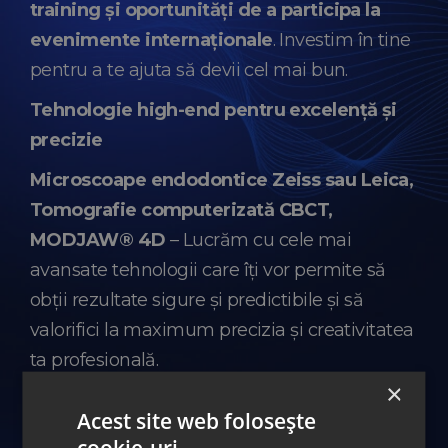
training și oportunități de a participa la
evenimente internaționale
. Investim în tine
pentru a te ajuta să devii cel mai bun.
Tehnologie high-end pentru excelență și
precizie
Microscoape endodontice Zeiss sau Leica,
Tomografie computerizată CBCT,
MODJAW® 4D
– Lucrăm cu cele mai
avansate tehnologii care îți vor permite să
obții rezultate sigure și predictibile și să
valorifici la maximum precizia și creativitatea
ta profesională.
×
Mediu de lucru creat pentru excelență
Acest site web folosește
Vei găsi în clinică un
mediu special
cookie-uri