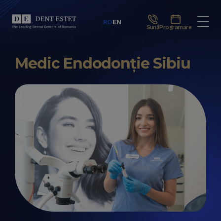
RO
EN
Sună
Programare
Medic Endodonție Sibiu