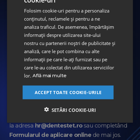
conceput pentru performanță și confort
,
Folosim cookie-uri pentru a personaliza
atât pentru medici, cât și pentru pacienți.
conținutul, reclamele și pentru a ne
analiza traficul. De asemenea, împărtășim
Atmosferă dinamică și prietenoasă
informații despre utilizarea site-ului
Suntem o echipă tânără, unită, pasionată de
nostru cu partenerii noștri de publicitate și
crearea de zâmbete sănătoase. Pentru noi,
analiză, care le pot combina cu alte
informații pe care le-ați furnizat sau pe
fiecare zi este o oportunitate
de a învăța, de
care le-au colectat din utilizarea serviciilor
a crește și de a face diferența.
lor.
Află mai multe
ACCEPT TOATE COOKIE-URILE
Cum aplici?
SETĂRI COOKIE-URI
Trimite-ne CV-ul tău și o scrisoare de intenție
la adresa
hr@dentestet.ro
sau completând
Formularul de aplicare online
de mai jos.