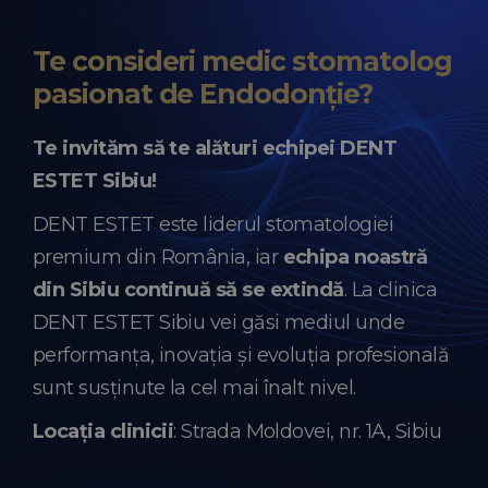
Te consideri medic stomatolog
pasionat de Endodonție?
Te invităm să te alături echipei DENT
ESTET Sibiu!
DENT ESTET este liderul stomatologiei
premium din România, iar
echipa noastră
din Sibiu continuă să se extindă
. La clinica
DENT ESTET Sibiu vei găsi mediul unde
performanța, inovația și evoluția profesională
sunt susținute la cel mai înalt nivel.
Locația clinicii
: Strada Moldovei, nr. 1A, Sibiu