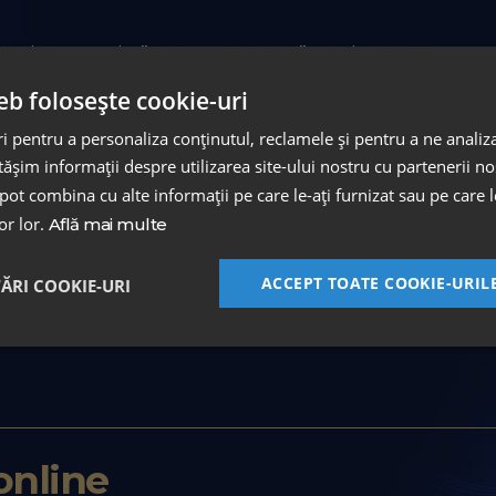
ină și Farmacie ”CAROL DAVILA” - Aviz CMSR 
lution - LDI
eb folosește cookie-uri
 pentru a personaliza conținutul, reclamele și pentru a ne analiza
urerii dentare - HALEON
șim informații despre utilizarea site-ului nostru cu partenerii noș
e pot combina cu alte informații pe care le-ați furnizat sau pe care 
 '' Avantajele și limitările abordării endodontice vs 
lor lor.
Află mai multe
ications - Dentsplay Sirona
'' How technology changed our workflows '' - Dentspla
ACCEPT TOATE COOKIE-URIL
TĂRI COOKIE-URI
c treatment of the anterior teeth: single shade, layeri
online