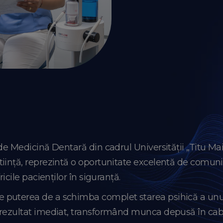
de Medicină Dentară din cadrul Universității „Titu Ma
iință, reprezintă o oportunitate excelentă de comuni
icile pacienților în siguranță.
 puterea de a schimba complet starea psihică a unu
rezultat imediat, transformând munca depusă în cabin