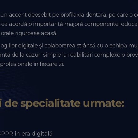
e un accent deosebit pe profilaxia dentară, pe care o 
e, ea acordă o importanță majoră componentei educați
e orale riguroase acasă.
ogiilor digitale și colaborarea strânsă cu o echipă mul
antă de la cazuri simple la reabilitări complexe o pr
profesionale în fiecare zi.
 de specialitate urmate:
PR în era digitală