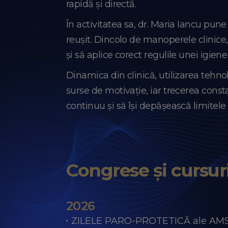
rapidă și directă.
În activitatea sa, dr. Maria Iancu pun
reușit. Dincolo de manoperele clinic
și să aplice corect regulile unei igien
Dinamica din clinică, utilizarea tehnol
surse de motivație, iar trecerea const
continuu și să își depășească limitele 
Congrese și cursuri
2026
ZILELE PARO-PROTETICĂ ale AMSP