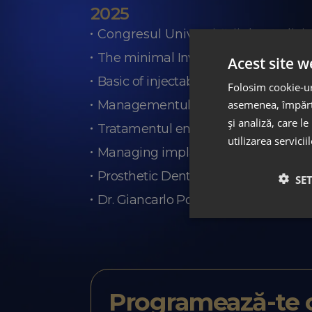
2025
Congresul Universității de Medic
The minimal Invasive prosthetic revo
Acest site w
Basic of injectable tehnique - GC
Folosim cookie-uri
Managementul interdisciplinar al d
asemenea, împărtă
și analiză, care l
Tratamentul endodontic în era All-ON
utilizarea servicii
Managing implant restoration compl
Prosthetic Dentistry in Digital era 
SE
Dr. Giancarlo Pongione - The aestheti
Programează-te