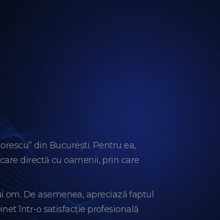
iorescu” din București. Pentru ea,
care directă cu oamenii, prin care
i om. De asemenea, apreciază faptul
et într-o satisfacție profesională