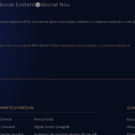
bonat Existent
Abonat Nou
ul explicit să fiu contactat pe e-mail și/sau telefon în vederea realizării une
site-ului și
.
Termenii și condițiile
Politica de prelucrare a datelor cu caracter personal
MENTE ȘI PREȚURI
CLI
 Dentar
Prima Vizită
Bucu
ă Dentară
Digital Smile Design®
Sibiu
entar Invizibil
Sistemul de implant dentar All-on-4
®
Ploie