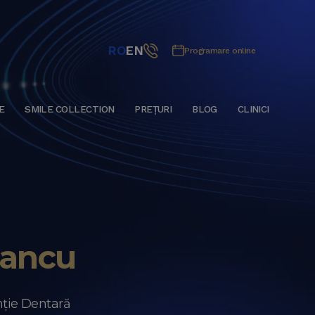
RO
EN
Programare online
E
SMILE COLLECTION
PREȚURI
BLOG
CLINICI
Iancu
ție Dentară