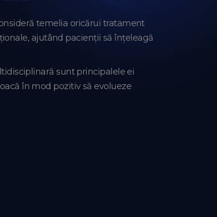
consideră temelia oricărui tratament
onale, ajutând pacienții să înțeleagă
tidisciplinară sunt principalele ei
ovoacă în mod pozitiv să evolueze