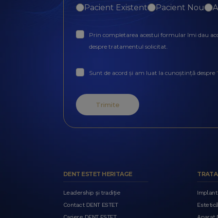
Pacient Existent
Pacient Nou
A
Prin completarea acestui formular îmi dau acord
despre tratamentul solicitat.
Sunt de acord și am luat la cunoștință despre
Trimite
DENT ESTET HERITAGE
TRATA
Leadership și tradiție
Implant
Contact DENT ESTET
Estetic
Cariere DENT ESTET
Aparat D