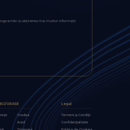
i programări și obținerea mai multor informații
NICI/ORASE
Legal
rești
Oradea
Termeni și Condiții
Arad
Confidențialitate
ști
Timișoara
Politica de Cookies