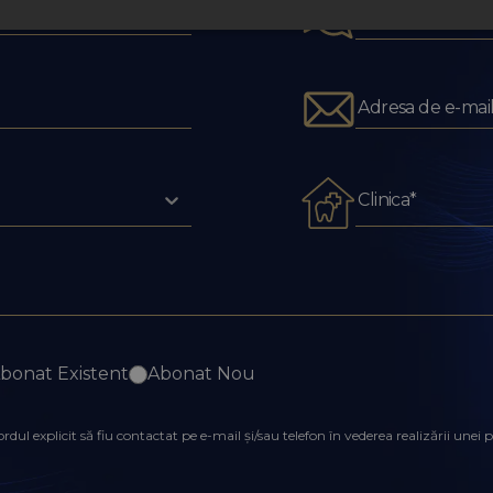
Metoda de comu
Clinica*
bonat Existent
Abonat Nou
ul explicit să fiu contactat pe e-mail și/sau telefon în vederea realizării une