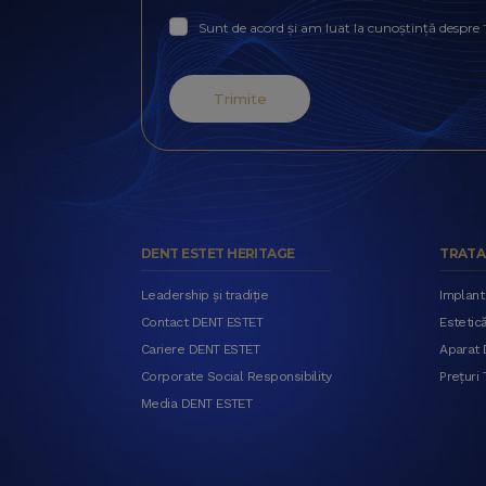
Sunt de acord și am luat la cunoștință despre
Trimite
DENT ESTET HERITAGE
TRATA
Leadership și tradiție
Implant
Contact DENT ESTET
Estetic
Cariere DENT ESTET
Aparat D
Corporate Social Responsibility
Prețuri
Media DENT ESTET