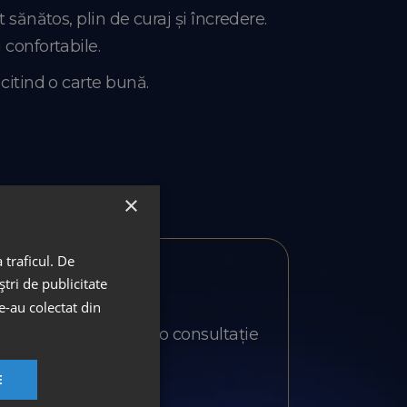
 sănătos, plin de curaj și încredere.
 confortabile.
 citind o carte bună.
×
 traficul. De
tri de publicitate
le-au colectat din
vizita la clinică sau o consultație
E