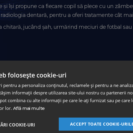
re și își propune ca fiecare copil să plece cu un zâmbet
v radiologia dentară, pentru a oferi tratamente cât mai
la chitară, jucând șah, urmărind meciuri de fotbal sau
eb folosește cookie-uri
 pentru a personaliza conținutul, reclamele și pentru a ne analiza
online
șim informații despre utilizarea site-ului nostru cu partenerii noș
e pot combina cu alte informații pe care le-ați furnizat sau pe care 
lor lor.
Află mai multe
re asistenții noștri te va contacta pentru a programa 
ACCEPT TOATE COOKIE-URIL
TĂRI COOKIE-URI