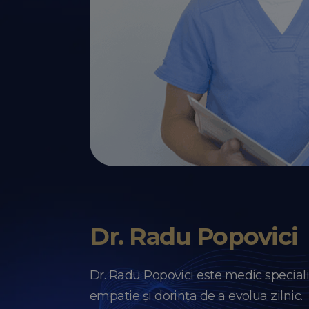
Dr. Radu Popovici
Dr. Radu Popovici este medic special
empatie și dorința de a evolua zilnic.