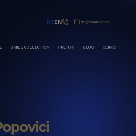
RO
EN
Programare online
E
SMILE COLLECTION
PREȚURI
BLOG
CLINICI
Popovici