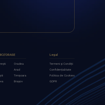
NICI/ORASE
Legal
rești
Oradea
Termeni și Condiții
Arad
Confidențialitate
ști
Timișoara
Politica de Cookies
ova
Brașov
GDPR