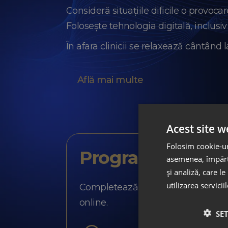
Consideră situațiile dificile o provoca
Folosește tehnologia digitală, inclusi
În afara clinicii se relaxează cântând 
Află mai multe
Acest site w
Folosim cookie-uri
Programează-te
asemenea, împărtă
și analiză, care l
utilizarea servicii
Completează formularul și unul dint
online.
SE