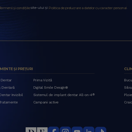
site-ului și
.
Termenii și condițiile
Politica de prelucrare a datelor cu caracter personal
MENTE ȘI PREȚURI
CLI
 Dentar
Prima Vizită
Bucu
ă Dentară
Digital Smile Design®
Sibiu
entar Invizibil
Sistemul de implant dentar All-on-4
®
Ploie
 Tratamente
Campanii active
Crai