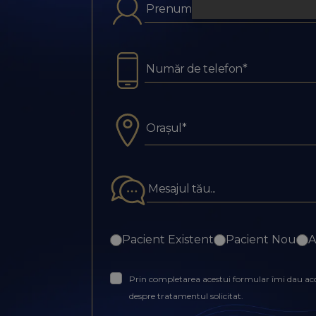
Orașul*
Pacient Existent
Pacient Nou
A
Prin completarea acestui formular îmi dau acord
despre tratamentul solicitat.