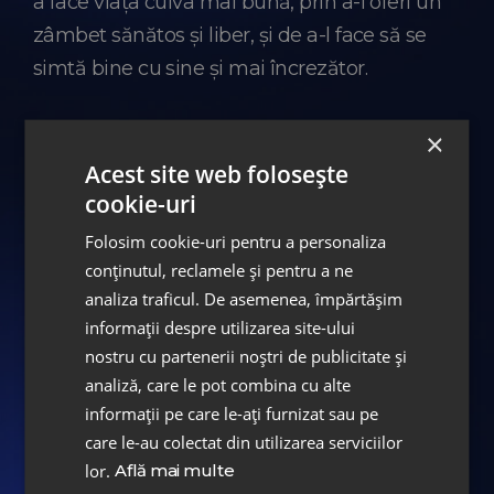
a face viața cuiva mai bună, prin a-i oferi un
Workshop “Restaurări directe, soluții
zâmbet sănătos și liber, și de a-l face să se
corecte, naturale și estetice”, Prof. Simone
simtă bine cu sine și mai încrezător.
Grandini –Iunie 2015, București, Romania
×
Acest site web folosește
Întrebări
cookie-uri
Folosim cookie-uri pentru a personaliza
De ce ai ales să studiezi medicina
conținutul, reclamele și pentru a ne
analiza traficul. De asemenea, împărtășim
dentară?
informații despre utilizarea site-ului
nostru cu partenerii noștri de publicitate și
Pot spune ca ea m-a ales pe mine sau, mai
analiză, care le pot combina cu alte
mult, că a fost aleasă pentru mine. Având
Dar specializarea în Ortodonție și
informații pe care le-ați furnizat sau pe
mai multe opțiuni în minte, profesoara mea
Ortopedie Dento-Facială?
care le-au colectat din utilizarea serviciilor
de limba franceză, cu care am făcut meditații
lor.
Află mai multe