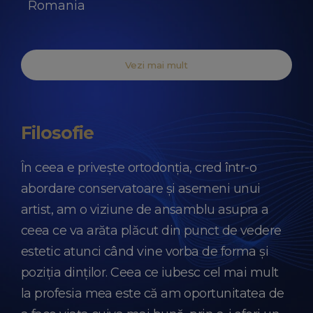
Romania
2018
Dental Focus Conference
: Modern
Vezi mai mult
Orthodontic Concepts: Non-surgical and
surgical treatment options –November
2018,
București, Romania
Filosofie
2017
The international Orthodontic Learning
În ceea e privește ortodonția, cred într-o
Program -2017-2018 (5 module), București
abordare conservatoare și asemeni unui
& Vilnius, Romania & Lituania
artist, am o viziune de ansamblu asupra a
Training” Ortho Analyzer 3Shape Level 2”,
ceea ce va arăta plăcut din punct de vedere
Noiembrie 2017, Copenhaga, Danemarca
estetic atunci când vine vorba de forma și
Principiile tehnicii Tweed, curs pre-
poziția dinților. Ceea ce iubesc cel mai mult
Tucson – Iunie 2017, Bucuresti, Romania
la profesia mea este că am oportunitatea de
2015