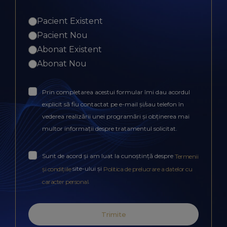
Pacient Existent
Pacient Nou
Abonat Existent
Abonat Nou
Prin completarea acestui formular îmi dau acordul
explicit să fiu contactat pe e-mail și/sau telefon în
vederea realizării unei programări și obținerea mai
multor informații despre tratamentul solicitat.
Sunt de acord și am luat la cunoștință despre
Termenii
site-ului și
și condițiile
Politica de prelucrare a datelor cu
.
caracter personal
Trimite