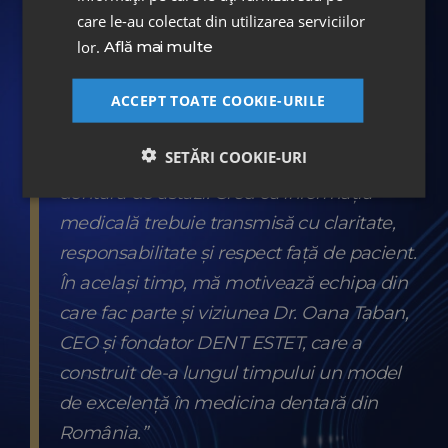
articolele și interviurile pe care le realizez,
care le-au colectat din utilizarea serviciilor
dar și prin conținutul pe care îl dezvolt
lor.
Află mai multe
pentru mediul online, încerc să aduc mai
ACCEPT TOATE COOKIE-URILE
aproape de public poveștile medicilor,
experiențele pacienților și evoluția
SETĂRI COOKIE-URI
tehnologiilor care transformă medicina
dentară de astăzi. Cred că informația
medicală trebuie transmisă cu claritate,
responsabilitate și respect față de pacient.
În același timp, mă motivează echipa din
care fac parte și viziunea Dr. Oana Taban,
CEO și fondator DENT ESTET, care a
construit de-a lungul timpului un model
de excelență în medicina dentară din
România.”