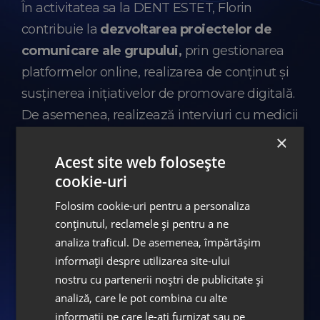
În activitatea sa la DENT ESTET, Florin
contribuie la
dezvoltarea proiectelor de
comunicare ale grupului,
prin gestionarea
platformelor online, realizarea de conținut și
susținerea inițiativelor de promovare digitală.
De asemenea, realizează interviuri cu medicii
DENT ESTET, pentru a aduce mai aproape
×
de pacienți experiența și perspectiva
Acest site web folosește
cookie-uri
specialiștilor noștri.
Folosim cookie-uri pentru a personaliza
„Am ales comunicarea în domeniul
conținutul, reclamele și pentru a ne
analiza traficul. De asemenea, împărtășim
medical pentru că, în acest mod, am
informații despre utilizarea site-ului
simțit că pot influența felul în care
nostru cu partenerii noștri de publicitate și
oamenii înțeleg stomatologia și își
analiză, care le pot combina cu alte
construiesc încrederea în medici. Prin
informații pe care le-ați furnizat sau pe