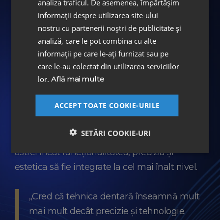
DENT ESTET, implicându-se activ în
analiza traficul. De asemenea, împărtășim
construirea și coordonarea echipei de
informații despre utilizarea site-ului
nostru cu partenerii noștri de publicitate și
tehnicieni dentari, precum și în
analiză, care le pot combina cu alte
dezvoltarea proceselor tehnice și
informații pe care le-ați furnizat sau pe
operaționale ale laboratorului.
care le-au colectat din utilizarea serviciilor
Recunoscut pentru simțul artistic și expertiza
lor.
Află mai multe
de peste 10 ani în realizarea de lucrări
ACCEPT TOATE COOKIE-URILE
protetice premium,
Pavel
îmbină riguros
componenta tehnică și o abordare ce pune
SETĂRI COOKIE-URI
accent pe individualizarea fiecărei lucrări,
astfel încât funcționalitatea, precizia și
estetica să fie integrate la cel mai înalt nivel.
„Cred că tehnica dentară înseamnă mult
mai mult decât precizie și tehnologie.