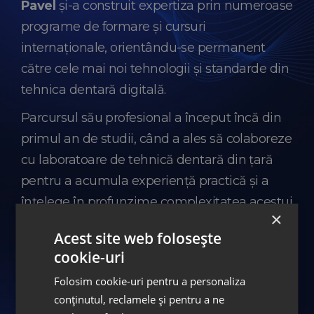
Pavel
și-a construit expertiza prin numeroase
programe de formare și cursuri
internaționale, orientându-se permanent
către cele mai noi tehnologii și standarde din
tehnica dentară digitală.
Parcursul său profesional a început încă din
primul an de studii, când a ales să colaboreze
cu laboratoare de tehnică dentară din țară
pentru a acumula experiență practică și a
înțelege în profunzime complexitatea acestui
×
domeniu.
Acest site web folosește
Începând cu anul 2016,
Pavel Ciulin
a
cookie-uri
contribuit la dezvoltarea Laboratorului de
Folosim cookie-uri pentru a personaliza
Tehnică Dentară ASPEN din cadrul grupului
conținutul, reclamele și pentru a ne