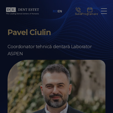
RO
EN
Sună
Programare
Pavel Ciulin
Coordonator tehnică dentară Laborator
ASPEN