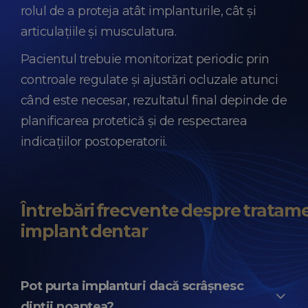
rolul de a proteja atât implanturile, cât și
articulațiile și musculatura.
Pacientul trebuie monitorizat periodic prin
controale regulate și ajustări ocluzale atunci
când este necesar, rezultatul final depinde de
planificarea protetică și de respectarea
indicațiilor postoperatorii.
Întrebări frecvente despre tratam
implant dentar
Pot purta implanturi dacă scrâșnesc
dinții noaptea?