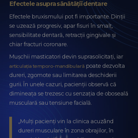
Efectele asupra sănătății dentare
Efectele bruxismului pot fi importante. Dinții
se uzează progresiv, apar fisuri în smalț,
sensibilitate dentară, retracții gingivale și
chiar fracturi coronare.
Mușchii masticatori devin suprasolicitați, iar
poate dezvolta
articulația temporo-mandibulară
dureri, zgomote sau limitarea deschiderii
gurii. În unele cazuri, pacienții observă că
dimineața se trezesc cu senzația de oboseală
musculară sau tensiune facială.
„Mulți pacienți vin la clinica acuzând
dureri musculare în zona obrajilor, în