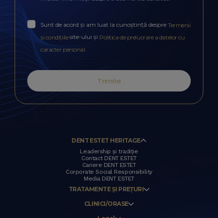
Sunt de acord și am luat la cunoștință despre
Termenii
site-ului și
și condițiile
Politica de prelucrare a datelor cu
.
caracter personal
Trimite
DENT ESTET HERITAGE
Leadership și tradiție
Contact DENT ESTET
Cariere DENT ESTET
Corporate Social Responsibility
Media DENT ESTET
TRATAMENTE ȘI PREȚURI
CLINICI/ORASE