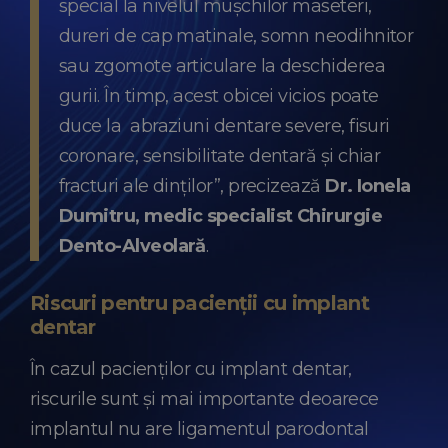
special la nivelul mușchilor maseteri,
dureri de cap matinale, somn neodihnitor
sau zgomote articulare la deschiderea
gurii. În timp, acest obicei vicios poate
duce la abraziuni dentare severe, fisuri
coronare, sensibilitate dentară și chiar
fracturi ale dinților”, precizează
Dr. Ionela
Dumitru, medic specialist Chirurgie
Dento-Alveolară
.
Riscuri pentru pacienții cu implant
dentar
În cazul pacienților cu implant dentar,
riscurile sunt și mai importante deoarece
implantul nu are ligamentul parodontal