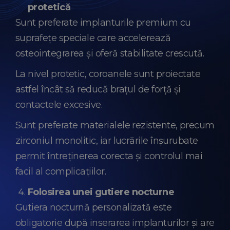
protetică
Sunt preferate implanturile premium cu
suprafețe speciale care accelerează
osteointegrarea și oferă stabilitate crescută.
La nivel protetic, coroanele sunt proiectate
astfel încât să reducă brațul de forță și
contactele excesive.
Sunt preferate materialele rezistente, precum
zirconiul monolitic, iar lucrările înșurubate
permit întreținerea corecta și controlul mai
facil al complicațiilor.
Folosirea unei gutiere nocturne
Gutiera nocturnă personalizată este
obligatorie după inserarea implanturilor și are