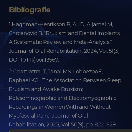
aproximativ 2-3 luni la mandibulă și 4-6 luni
Bibliografie
la maxilar, însă în multe cazuri medicul
implantolog prefera o perioadă mai lungă de
1. Häggman-Henrikson B, Ali D, Aljamal M,
osteointegrare înaintea protezării definitive
Chrcanovic B. “Bruxism and Dental Implants:
la pacientul cu bruxism.
A Systematic Review and Meta-Analysis.”
Journal of Oral Rehabilitation, 2024, Vol. 51(3).
DOI: 10.1111/joor.13567.
2. Chattrattrai T, Janal MN, Lobbezoo F,
Raphael KG. “The Association Between Sleep
Bruxism and Awake Bruxism:
Polysomnographic and Electromyographic
Recordings in Women With and Without
Myofascial Pain.” Journal of Oral
Rehabilitation, 2023, Vol. 50(9), pp. 822–829.