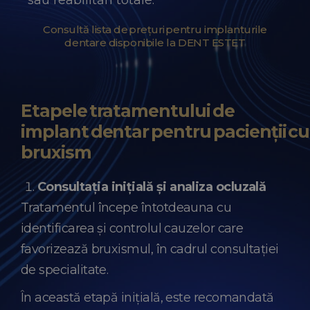
sau reabilitări totale.
Consultă lista de prețuri pentru implanturile
dentare disponibile la DENT ESTET
Etapele tratamentului de
implant dentar pentru pacienții cu
bruxism
Consultația inițială și analiza ocluzală
Tratamentul începe întotdeauna cu
identificarea și controlul cauzelor care
favorizează bruxismul, în cadrul consultației
de specialitate.
În această etapă inițială, este recomandată