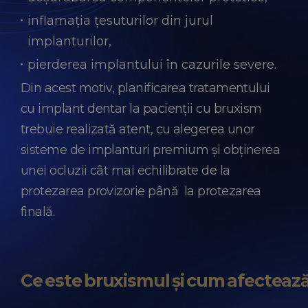
inflamația țesuturilor din jurul
implanturilor,
pierderea implantului în cazurile severe.
Din acest motiv, planificarea tratamentului
cu implant dentar la pacienții cu bruxism
trebuie realizată atent, cu alegerea unor
sisteme de implanturi premium și obținerea
unei ocluzii cât mai echilibrate de la
protezarea provizorie până la protezarea
finală.
Ce este bruxismul și cum afecteaz