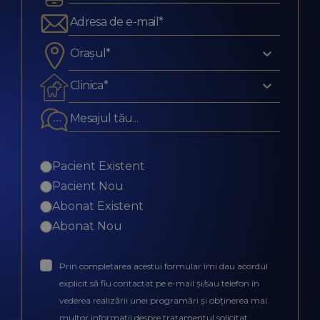
Orașul*
Clinica*
Pacient Existent
Pacient Nou
Abonat Existent
Abonat Nou
Prin completarea acestui formular îmi dau acordul
explicit să fiu contactat pe e-mail și/sau telefon în
vederea realizării unei programări și obținerea mai
multor informații despre tratamentul solicitat.