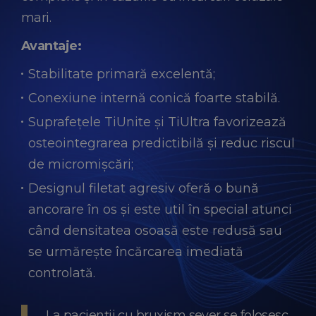
mari.
Avantaje:
Stabilitate primară excelentă;
Conexiune internă conică foarte stabilă.
Suprafețele TiUnite și TiUltra favorizează
osteointegrarea predictibilă și reduc riscul
de micromișcări;
Designul filetat agresiv oferă o bună
ancorare în os și este util în special atunci
când densitatea osoasă este redusă sau
se urmărește încărcarea imediată
controlată.
„La pacienții cu bruxism sever se folosesc