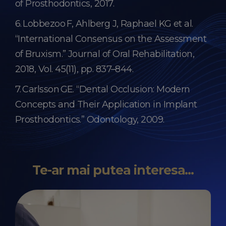
of Prosthodontics, 2017.
6. Lobbezoo F, Ahlberg J, Raphael KG et al.
“International Consensus on the Assessment
of Bruxism.” Journal of Oral Rehabilitation,
2018, Vol. 45(11), pp. 837–844.
7. Carlsson GE. “Dental Occlusion: Modern
Concepts and Their Application in Implant
Prosthodontics.” Odontology, 2009.
Te-ar mai putea interesa...