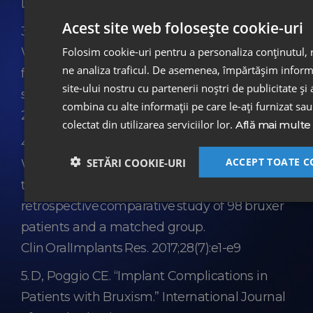
DOI: 10.1111/joor.13468.
Acest site web folosește cookie-uri
3. Chrcanovic BR, Kisch J, Albrektsson T,
Folosim cookie-uri pentru a personaliza conținutul, 
Wennerberg A. Bruxism and dental implant
ne analiza traficul. De asemenea, împărtășim informa
failures: a multilevel mixed effects parametric
site-ului nostru cu partenerii noștri de publicitate și 
survival analysis approach. J Oral Rehabil.
combina cu alte informații pe care le-ați furnizat sau
2016;43(11):813-823.
colectat din utilizarea serviciilor lor.
Află mai multe
4. Chrcanovic BR, Kisch J, Albrektsson T,
ACCEPT TOATE C
SETĂRI COOKIE-URI
Wennerberg A. Bruxism and dental implant
treatment complications: a
retrospective comparative study of 98 bruxer
patients and a matched group.
Clin OralImplants Res. 2017;28(7):e1-e9
5. D, Poggio CE. “Implant Complications in
Patients with Bruxism.” International Journal