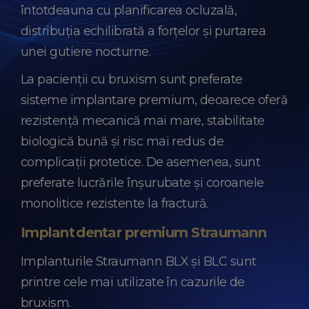
întotdeauna cu planificarea ocluzală,
distribuția echilibrată a forțelor și purtarea
unei gutiere nocturne.
La pacienții cu bruxism sunt preferate
sisteme implantare premium, deoarece oferă
rezistență mecanică mai mare, stabilitate
biologică bună și risc mai redus de
complicații protetice. De asemenea, sunt
preferate lucrările înșurubate și coroanele
monolitice rezistente la fractură.
Implant dentar premium Straumann
Implanturile Straumann BLX și BLC sunt
printre cele mai utilizate în cazurile de
bruxism.