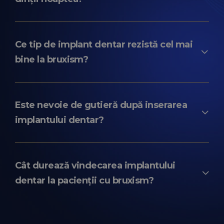
Da, dacă tratamentul este planificat corect,
se aleg implanturi premium și pacientul
Ce tip de implant dentar rezistă cel mai
poartă gutieră nocturnă și respectă
bine la bruxism?
controalele periodice.
Implanturile premium precum Straumann și
Nobel Biocare sunt frecvent preferate
Este nevoie de gutieră după inserarea
datorită rezistenței mecanice și stabilității
implantului dentar?
protetice crescute.
Da, purtarea gutierei nocturne este
considerată obligatorie la pacienții cu
Cât durează vindecarea implantului
bruxism pentru protecția implanturilor,
dentar la pacienții cu bruxism?
musculaturii, articulatiilor și a lucrărilor
protetice.
Perioada este similară celei standard: