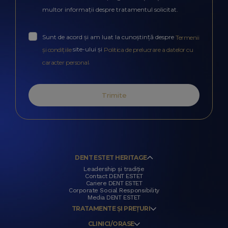
multor informații despre tratamentul solicitat.
Sunt de acord și am luat la cunoștință despre
Termenii
site-ului și
și condițiile
Politica de prelucrare a datelor cu
.
caracter personal
Trimite
DENT ESTET HERITAGE
Leadership și tradiție
Contact DENT ESTET
Cariere DENT ESTET
Corporate Social Responsibility
Media DENT ESTET
TRATAMENTE ȘI PREȚURI
CLINICI/ORASE