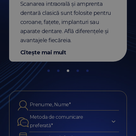
t
Scanarea intraorală și amprenta
de ore.
dentară clasică sunt folosite pentru
Citește mai mult
coroane, fațete, implanturi sau
aparate dentare. Află diferențele și
avantajele fiecăreia.
Citește mai mult
Metoda de comunicare
preferată*