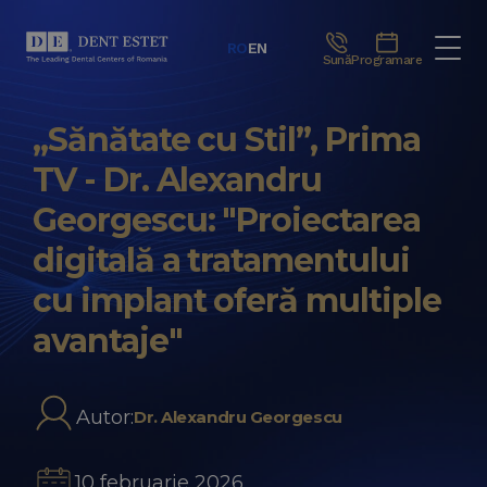
RO
EN
Sună
Programare
„Sănătate cu Stil”, Prima
TV - Dr. Alexandru
Georgescu: "Proiectarea
digitală a tratamentului
cu implant oferă multiple
avantaje"
Autor:
Dr. Alexandru Georgescu
10 februarie 2026