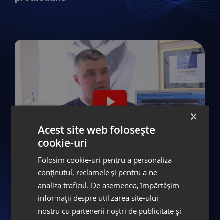
×
Acest site web folosește
cookie-uri
Folosim cookie-uri pentru a personaliza
conținutul, reclamele și pentru a ne
Te-ar mai putea interesa...
analiza traficul. De asemenea, împărtășim
informații despre utilizarea site-ului
nostru cu partenerii noștri de publicitate și