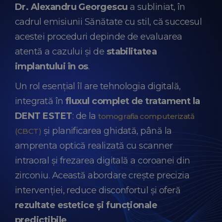
Dr. Alexandru Georgescu
a subliniat, în
cadrul emisiunii Sănătate cu stil, că succesul
acestei proceduri depinde de evaluarea
atentă a cazului și de
stabilitatea
implantului în os
.
Un rol esențial îl are tehnologia digitală,
integrată în
fluxul complet de tratament la
DENT ESTET
: de la
tomografia computerizată
și planificarea ghidată, până la
(CBCT)
amprenta optică realizată cu scanner
intraoral și frezarea digitală a coroanei din
zirconiu. Această abordare crește precizia
intervenției, reduce disconfortul și oferă
rezultate estetice și funcționale
predictibile
.