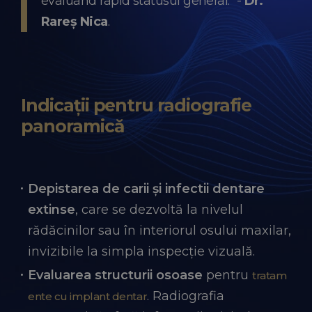
evaluând rapid statusul general." -
Dr.
Rareș Nica
.
Indicații pentru radiografie
panoramică
Depistarea de carii și infectii dentare
extinse
, care se dezvoltă la nivelul
rădăcinilor sau în interiorul osului maxilar,
invizibile la simpla inspecție vizuală.
Evaluarea structurii osoase
pentru
tratam
. Radiografia
ente cu implant dentar