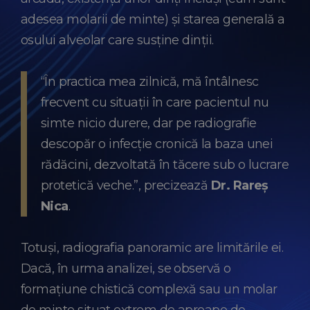
adesea molarii de minte) și starea generală a
osului alveolar care susține dinții.
“În practica mea zilnică, mă întâlnesc
frecvent cu situații în care pacientul nu
simte nicio durere, dar pe radiografie
descopăr o infecție cronică la baza unei
rădăcini, dezvoltată în tăcere sub o lucrare
protetică veche.”, precizează
Dr. Rareș
Nica
.
Totuși, radiografia panoramic are limitările ei.
Dacă, în urma analizei, se observă o
formațiune chistică complexă sau un molar