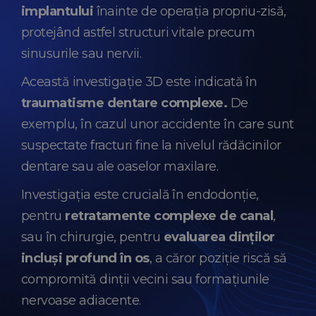
implantului
înainte de operația propriu-zisă,
protejând astfel structuri vitale precum
sinusurile sau nervii.
Această investigație 3D este indicată în
traumatisme dentare complexe.
De
exemplu, în cazul unor accidente în care sunt
suspectate fracturi fine la nivelul rădăcinilor
dentare sau ale oaselor maxilare.
Investigația este crucială în endodonție,
pentru
retratamente complexe de canal
,
sau în chirurgie, pentru
evaluarea dinților
incluși profund în os
, a căror poziție riscă să
compromită dinții vecini sau formațiunile
nervoase adiacente.