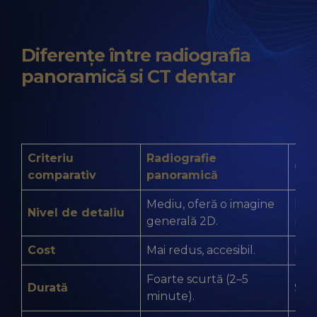
Diferențe între radiografia
panoramică si CT dentar
Criteriu
Radiografie
CT 
comparativ
panoramică
Mediu, oferă o imagine
Foar
Nivel de detaliu
generală 2D.
rec
Cost
Mai redus, accesibil.
Mai 
Foarte scurtă (2–5
Durată
Scu
minute).