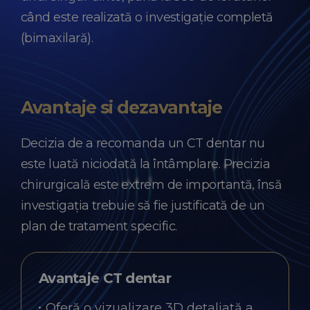
când este realizată o investigație completă
(bimaxilară).
Avantaje si dezavantaje
Decizia de a recomanda un CT dentar nu
este luată niciodată la întâmplare. Precizia
chirurgicală este extrem de importantă, însă
investigația trebuie să fie justificată de un
plan de tratament specific.
Avantaje CT dentar
Oferă o vizualizare 3D detaliată a