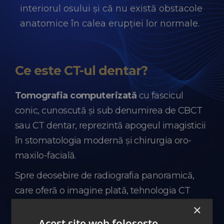
interiorul osului și că nu există obstacole
anatomice în calea erupției lor normale.
Ce este CT-ul dentar?
Tomografia computerizată
cu fascicul
conic, cunoscută și sub denumirea de CBCT
sau CT dentar, reprezintă apogeul imagisticii
în stomatologia modernă și chirurgia oro-
maxilo-facială.
Spre deosebire de radiografia panoramică,
care oferă o imagine plată, tehnologia CT
creează
o reconstrucție 3D, extrem de
×
fidelă, a tuturor structurilor osoase,
Acest site web folosește