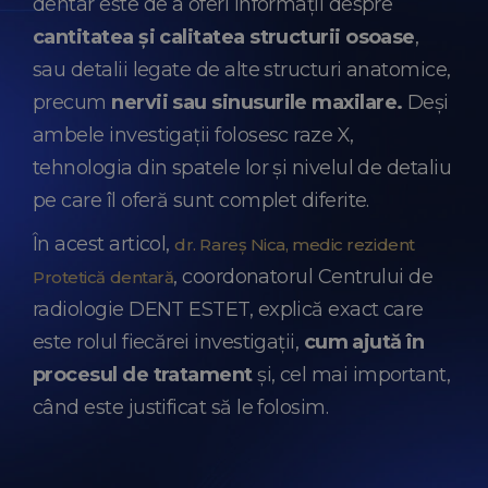
dentar este de a oferi informații despre
cantitatea și calitatea structurii osoase
,
sau detalii legate de alte structuri anatomice,
precum
nervii sau sinusurile maxilare.
Deși
ambele investigații folosesc raze X,
tehnologia din spatele lor și nivelul de detaliu
pe care îl oferă sunt complet diferite.
În acest articol,
dr. Rareș Nica, medic rezident
, coordonatorul Centrului de
Protetică dentară
radiologie DENT ESTET, explică exact care
este rolul fiecărei investigații,
cum ajută în
procesul de tratament
și, cel mai important,
când este justificat să le folosim.