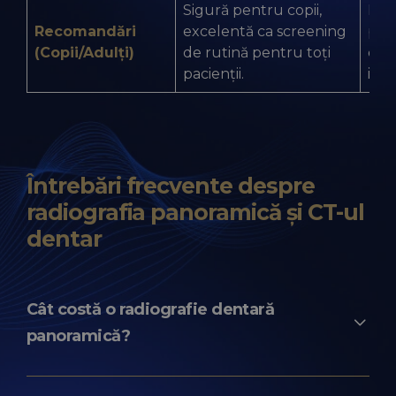
Sigură pentru copii,
Rec
Recomandări
excelentă ca screening
pen
(Copii/Adulți)
de rutină pentru toți
caz
pacienții.
imp
Întrebări frecvente despre
radiografia panoramică și CT-ul
dentar
Cât costă o radiografie dentară
panoramică?
Prețul radiografiei panoramice în clinicile