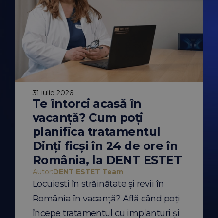
31 iulie 2026
Te întorci acasă în
30 iulie 2026
traorală vs.
De ce vara es
vacanță? Cum poți
entară
momentul ide
erențe,
începerea tr
planifica tratamentul
 când se
ortodontic? Mi
recomandări u
Dinți ficși în 24 de ore în
 Team
Autor:
DENT ESTET Te
ală și amprenta
De ce să începi un 
România, la DENT ESTET
unt folosite pentru
aparat dentar vara?
implanturi sau
recomandările medi
Autor:
DENT ESTET Team
Află diferențele și
pentru pacienții cu 
Locuiești în străinătate și revii în
eia.
România în vacanță? Află când poți
t
Citește mai mult
începe tratamentul cu implanturi și