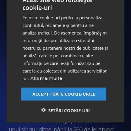
cookie-uri
dentare și nervoase.
Folosim cookie-uri pentru a personaliza
Diferența majoră dintre radiografia
conținutul, reclamele și pentru a ne
panoramică și CT-ul dentar constă în
analiza traficul. De asemenea, împărtășim
posibilitatea de a "naviga" digital prin osul
informații despre utilizarea site-ului
pacientului, felie cu felie, în toate cele trei
nostru cu partenerii noștri de publicitate și
planuri ale spațiului.
analiză, care le pot combina cu alte
informații pe care le-ați furnizat sau pe
Această investigație are un rol important în
care le-au colectat din utilizarea serviciilor
realizarea de tratamente chirurgicale
lor.
Află mai multe
complexe cu o precizie milimetrică,
eliminând riscurile.
ACCEPT TOATE COOKIE-URILE
În cadrul clinicilor DENT ESTET,
prețul unei
SETĂRI COOKIE-URI
tomografii computerizate
poate varia de la
180 de lei, când investigația se adresează
unui singur dinte, până la 580 de lei atunci