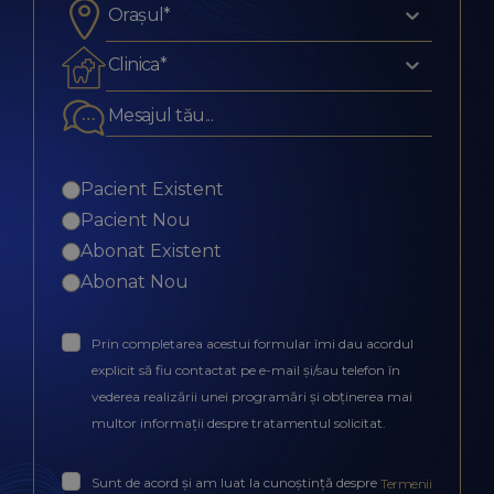
Orașul*
Clinica*
Pacient Existent
Pacient Nou
Abonat Existent
Abonat Nou
Prin completarea acestui formular îmi dau acordul
explicit să fiu contactat pe e-mail și/sau telefon în
vederea realizării unei programări și obținerea mai
multor informații despre tratamentul solicitat.
Sunt de acord și am luat la cunoștință despre
Termenii