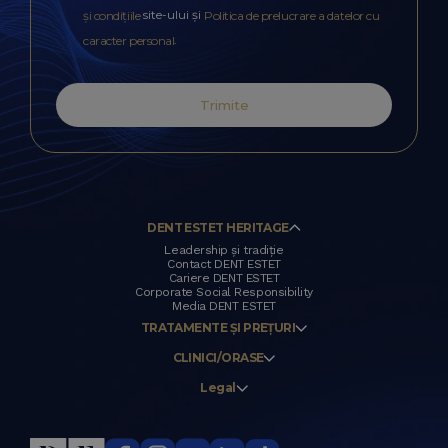
site-ului și
și condițiile
Politica de prelucrare a datelor cu
.
caracter personal
Trimite
DENT ESTET HERITAGE
Leadership și tradiție
Contact DENT ESTET
Cariere DENT ESTET
Corporate Social Responsibility
Media DENT ESTET
TRATAMENTE ȘI PREȚURI
CLINICI/ORASE
Legal