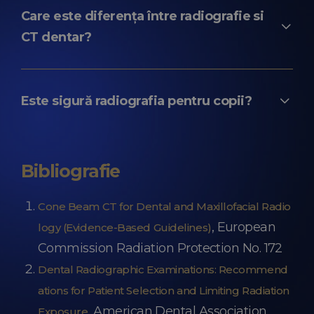
DENT ESTET este de 140 RON. Costurile
Care este diferența între radiografie si
investigațiilor radiologice pot fi consultate pe
CT dentar?
.
pagina de tarife
Radiografia panoramică oferă o imagine
plană, 2D, fiind ideală pentru controlul
Este sigură radiografia pentru copii?
general. CT-ul dentar, în schimb, creează o
reconstrucție 3D, extrem de fidelă, a
Da. Atunci când este indicată corect de
structurilor osoase, dentare și nervoase.
medic pentru a evalua creșterea, doza de
Bibliografie
radiații este minimă, beneficiul diagnostic
depășind cu mult orice risc minor.
Cone Beam CT for Dental and Maxillofacial Radio
, European
logy (Evidence-Based Guidelines)
Commission Radiation Protection No. 172
Dental Radiographic Examinations: Recommend
ations for Patient Selection and Limiting Radiation
, American Dental Association
Exposure