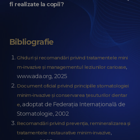
clasice și pot reduce sensibilitatea sau
fi realizate la copii?
disconfortul post-procedural.
La copii, cele mai frecvente proceduri non-
invazive includ profilaxia dentară, fluorizările,
Bibliografie
sigilările dentare și anumite tratamente
ortodontice preventive.
Ghiduri și recomandări privind tratamentele mini
,
m-invazive și managementul leziunilor carioase
www.ada.org, 2025
Document oficial privind principiile stomatologiei
minim-invazive și conservarea țesuturilor dentar
, adoptat de Federația Internațională de
e
Stomatologie, 2002
Recomandări privind prevenția, remineralizarea și
,
tratamentele restaurative minim-invazive