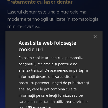
Tratamente cu laser dentar
Laserul dentar este una dintre cele mai
moderne tehnologii utilizate în stomatologia
minim-invazivă.
×
Tratamentul cu laser
dentar este o
Acest site web folosește
procedură precisă, cu traumatism redus
cookie-uri
asupra țesuturilor și cu o recuperare mai
Folosim cookie-uri pentru a personaliza
rapidă, fiind considerat un tratament din
conținutul, reclamele și pentru a ne
categoria celor minim-invazive.
analiza traficul. De asemenea, împărtășim
În multe situații, tratamentele realizate cu
informații despre utilizarea site-ului
laser sunt mai confortabile pentru pacient și
nostru cu partenerii noștri de publicitate și
analiză, care le pot combina cu alte
pot reduce sângerarea, inflamația sau
informații pe care le-ați furnizat sau pe
sensibilitatea post-procedurală.
care le-au colectat din utilizarea serviciilor
lor.
Află mai multe