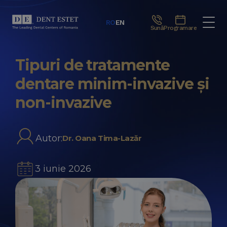
RO
EN
Sună
Programare
Tipuri de tratamente
dentare minim-invazive și
non-invazive
Autor:
Dr. Oana Tima-Lazăr
3 iunie 2026