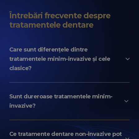
Întrebări frecvente despre
tratamentele dentare
Care sunt diferențele dintre
tratamentele minim-invazive și cele
clasice?
Tratamentele minim-invazive urmăresc
păstrarea unei cantități cât mai mari de țesut
Sunt dureroase tratamentele minim-
dentar sănătos și reducerea traumatismului
invazive?
asupra structurilor orale.
În general, aceste proceduri sunt mai
confortabile comparativ cu tratamentele
Ce tratamente dentare non-invazive pot