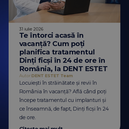
31 iulie 2026
Te întorci acasă în
30 iulie 2026
traorală vs.
De ce vara es
vacanță? Cum poți
entară
momentul ide
erențe,
începerea tr
planifica tratamentul
 când se
ortodontic? Mi
recomandări u
Dinți ficși în 24 de ore în
 Team
Autor:
DENT ESTET Te
ală și amprenta
De ce să începi un 
România, la DENT ESTET
unt folosite pentru
aparat dentar vara?
implanturi sau
recomandările medi
Autor:
DENT ESTET Team
Află diferențele și
pentru pacienții cu 
Locuiești în străinătate și revii în
eia.
România în vacanță? Află când poți
t
Citește mai mult
începe tratamentul cu implanturi și
ce înseamnă, de fapt, Dinți ficși în 24
de ore.