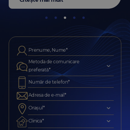
Citește mai mult
Metoda de comunicare
preferată*
Orașul*
Clinica*