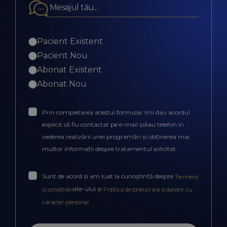
Pacient Existent
Pacient Nou
Abonat Existent
Abonat Nou
Prin completarea acestui formular îmi dau acordul
explicit să fiu contactat pe e-mail și/sau telefon în
vederea realizării unei programări și obținerea mai
multor informații despre tratamentul solicitat.
Sunt de acord și am luat la cunoștință despre
Termenii
site-ului și
și condițiile
Politica de prelucrare a datelor cu
.
caracter personal