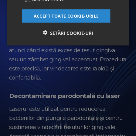
Tipuri de tratamente dentare cu laser
ACCEPT TOATE COOKIE-URILE
Gingivectomie cu laser
SETĂRI COOKIE-URI
Este utilizată pentru remodelarea gingiei
atunci când există exces de țesut gingival
sau un zâmbet gingival accentuat. Procedura
este precisă, iar vindecarea este rapidă și
confortabilă.
Decontaminare parodontală cu laser
Laserul este utilizat pentru reducerea
bacteriilor din pungile parodontale și pentru
susținerea vindecării țesuturilor gingivale.