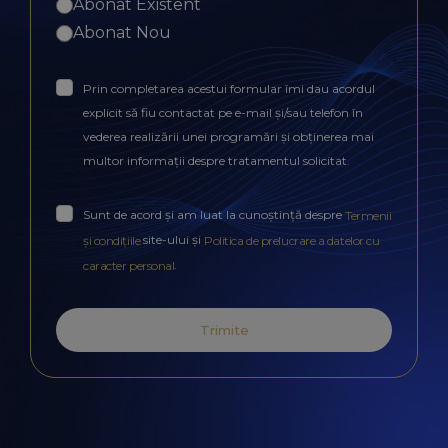
Abonat Existent
Abonat Nou
Prin completarea acestui formular îmi dau acordul
explicit să fiu contactat pe e-mail și/sau telefon în
vederea realizării unei programări și obținerea mai
multor informații despre tratamentul solicitat.
Sunt de acord și am luat la cunoștință despre
Termenii
site-ului și
și condițiile
Politica de prelucrare a datelor cu
.
caracter personal
Trimite