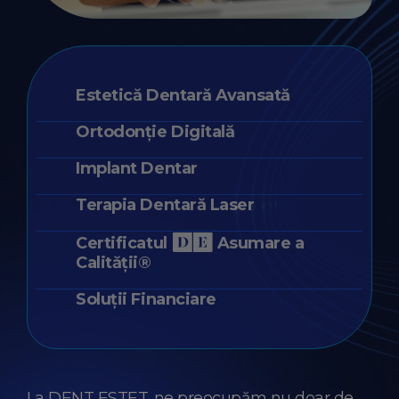
Estetică Dentară Avansată
Ortodonție Digitală
Implant Dentar
Terapia Dentară Laser
Certificatul
Asumare a
Calității®
Soluții Financiare
La DENT ESTET, ne preocupăm nu doar de