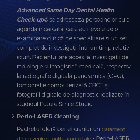
Advanced Same Day Dental Health
Check-up®
se adresează persoanelor cu o
agendă încărcată, care au nevoie de o
examinare clinică de specialitate și un set
complet de investigații într-un timp relativ
scurt. Pacientul are acces la investigații de
radiologie și imagistică medicală, respectiv
la radiografie digitală panoramică (OPG),
tomografie computerizată CBCT și
fotografii digitale de diagnostic realizate în
studioul Future Smile Studio.
Perio-LASER Cleaning
Pachetul oferă beneficiarilor un
tratament
- Perio-LASER
de prevenire a bolii parodontale