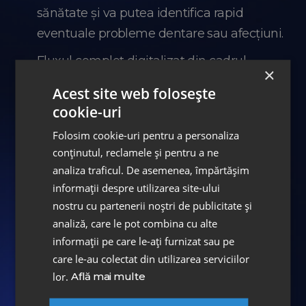
sănătate și va putea identifica rapid
eventuale probleme dentare sau afecțiuni.
Fluxul complet digitalizat din cadrul
×
clinicilor noastre facilitează un diagnostic
Acest site web folosește
rapid și precis, ceea ce contribuie la
cookie-uri
găsirea celor mai bune soluții de
Folosim cookie-uri pentru a personaliza
tratament. Acest lucru este esențial pentru
conținutul, reclamele și pentru a ne
ca pacienții să poată lua decizii informate
analiza traficul. De asemenea, împărtășim
și să își îmbunătățească sănătatea orală
informații despre utilizarea site-ului
fără întârzieri sau neclarități. Datorită
nostru cu partenerii noștri de publicitate și
analiză, care le pot combina cu alte
depistării timpurii a problemelor de natură
informații pe care le-ați furnizat sau pe
parodontală, pacienții pot evita evoluția
care le-au colectat din utilizarea serviciilor
acestora și se pot bucura de un zâmbet
lor.
Află mai multe
natural și sănătos pe o perioadă lungă de