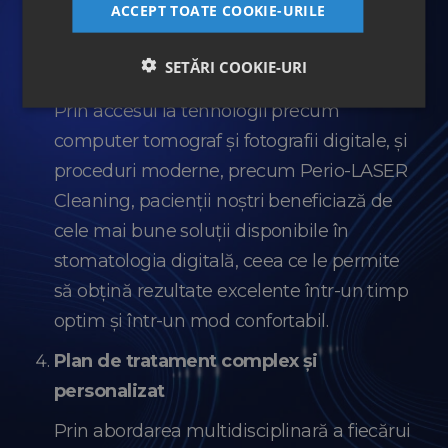
timp.
ACCEPT TOATE COOKIE-URILE
Acces la tehnologii și proceduri
SETĂRI COOKIE-URI
performante
Prin accesul la tehnologii precum
computer tomograf și fotografii digitale, și
proceduri moderne, precum Perio-LASER
Cleaning, pacienții noștri beneficiază de
cele mai bune soluții disponibile în
stomatologia digitală, ceea ce le permite
să obțină rezultate excelente într-un timp
optim și într-un mod confortabil.
Plan de tratament complex și
personalizat
Prin abordarea multidisciplinară a fiecărui