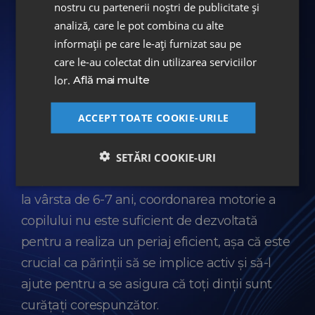
esențial să adopți o rutină de îngrijire orală de
nostru cu partenerii noștri de publicitate și
la o vârstă fragedă. Odată cu apariția primilor
analiză, care le pot combina cu alte
informații pe care le-ați furnizat sau pe
dinți, este bine să începi periajul de două ori
care le-au colectat din utilizarea serviciilor
pe zi, dimineața și seara. Folosește o periuță
lor.
Află mai multe
de dinți moale, adaptată vârstei copilului, și o
cantitate foarte mică de pastă de dinți cu
ACCEPT TOATE COOKIE-URILE
fluor (echivalentă cu un bob de orez).
Pentru copiii mai mari, cantitatea poate
SETĂRI COOKIE-URI
crește la mărimea unui bob de mazăre. Până
la vârsta de 6-7 ani, coordonarea motorie a
copilului nu este suficient de dezvoltată
pentru a realiza un periaj eficient, așa că este
crucial ca părinții să se implice activ și să-l
ajute pentru a se asigura că toți dinții sunt
curățați corespunzător.