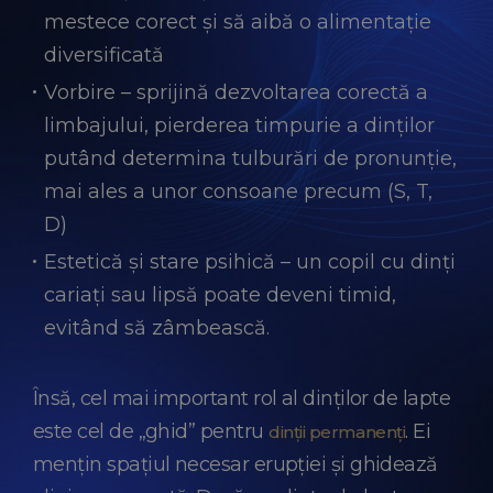
mestece corect și să aibă o alimentație
diversificată
Vorbire – sprijină dezvoltarea corectă a
limbajului, pierderea timpurie a dinților
putând determina tulburări de pronunție,
mai ales a unor consoane precum (S, T,
D)
Estetică și stare psihică – un copil cu dinți
cariați sau lipsă poate deveni timid,
evitând să zâmbească.
Însă, cel mai important rol al dinților de lapte
este cel de „ghid” pentru
. Ei
dinții permanenți
mențin spațiul necesar erupției și ghidează