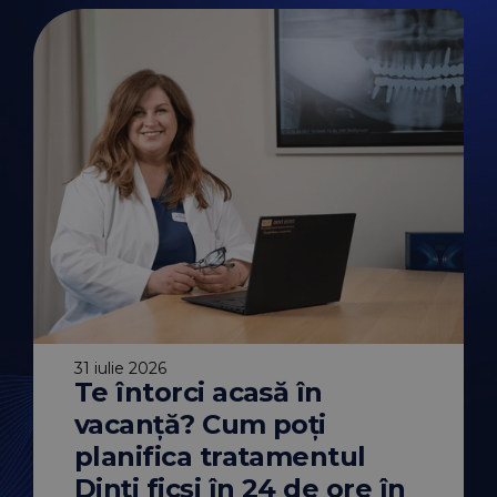
31 iulie 2026
Te întorci acasă în
30 iulie 2026
traorală vs.
De ce vara es
vacanță? Cum poți
entară
momentul ide
erențe,
începerea tr
planifica tratamentul
 când se
ortodontic? Mi
recomandări u
Dinți ficși în 24 de ore în
 Team
Autor:
DENT ESTET Te