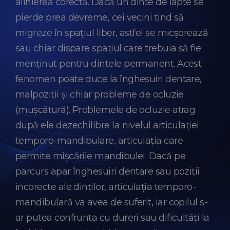
alinierea corectă. Dacă un dinte de lapte se
pierde prea devreme, cei vecini tind să
migreze în spațiul liber, astfel se micșorează
sau chiar dispare spațiul care trebuia să fie
menținut pentru dintele permanent. Acest
fenomen poate duce la înghesuiri dentare,
malpoziții și chiar probleme de ocluzie
(mușcătură). Problemele de ocluzie atrag
după ele dezechilibre la nivelul articulației
temporo-mandibulare, articulația care
permite mișcările mandibulei. Dacă pe
parcurs apar înghesuiri dentare sau poziții
incorecte ale dinților, articulația temporo-
mandibulară va avea de suferit, iar copilul s-
ar putea confrunta cu dureri sau dificultăți la