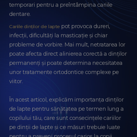
temporari pentru a preîntâmpina cariile
dentare.
pot provoca dureri,
Cariile dinților de lapte
infecții, dificultăți la masticație și chiar
probleme de vorbire. Mai mult, netratarea lor
poate afecta direct alinierea corectă a dinților
permanenți și poate determina necesitatea
unor tratamente ortodontice complexe pe
viitor.
În acest articol, explicăm importanța dinților
de lapte pentru sănătatea pe termen lung a
copilului tău, care sunt consecințele cariilor
pe dinții de lapte și ce măsuri trebuie luate
pentru a preveni procesul carios la copii.