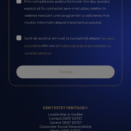
Prin completarea acestui formular îmi dau acordul
explicit să fiu contactat pe e-mail și/sau telefon în
vederea realizării unei programări și obținerea mai
multor informații despre tratamentul solicitat.
Sunt de acord și am luat la cunoștință despre
Termenii
site-ului și
și condițiile
Politica de prelucrare a datelor cu
.
caracter personal
Trimite
DENT ESTET HERITAGE
Leadership și tradiție
Contact DENT ESTET
Cariere DENT ESTET
Corporate Social Responsibility
Media DENT ESTET