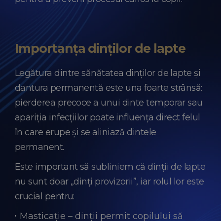
Importanța dinților de lapte
Legătura dintre sănătatea dinților de lapte și
dantura permanentă este una foarte strânsă:
pierderea precoce a unui dinte temporar sau
apariția infecțiilor poate influența direct felul
în care erupe și se aliniază dintele
permanent.
Este important să subliniem că dinții de lapte
nu sunt doar „dinți provizorii”, iar rolul lor este
crucial pentru:
Masticație – dinții permit copilului să