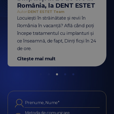
ală și amprenta
De ce să începi un 
România, la DENT ESTET
unt folosite pentru
aparat dentar vara?
implanturi sau
recomandările medi
Autor:
DENT ESTET Team
Află diferențele și
pentru pacienții cu 
Locuiești în străinătate și revii în
eia.
România în vacanță? Află când poți
t
Citește mai mult
începe tratamentul cu implanturi și
ce înseamnă, de fapt, Dinți ficși în 24
de ore.
Citește mai mult
Metoda de comunicare