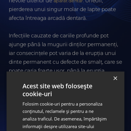
nevoie ulterior de
. Uneori,
aparat dentar
pierderea unui singur molar de lapte poate
afecta întreaga arcadă dentară.
Infecțiile cauzate de cariile profunde pot
ajunge până la mugurii dinților permanenți,
iar consecințele pot varia de la erupția unui
dinte permanent cu defecte de smalț, care se
poate caria foarte ușor, până la erupția
×
întârziată sau blocată.
Acest site web folosește
cookie-uri
Folosim cookie-uri pentru a personaliza
Prevenirea cariilor la copii
conținutul, reclamele și pentru a ne
analiza traficul. De asemenea, împărtășim
Pentru a proteja zâmbetul copilului tău, este
informații despre utilizarea site-ului