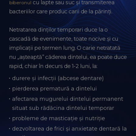
cu lapte sau suc și transmiterea
biberonul
bacteriilor care produc carii de la părinți.
Netratarea dinților temporari duce la o
cascadă de evenimente, toate nocive și cu
implicații pe termen lung. O carie netratată
nu „așteaptă” căderea dintelui, ea poate duce
rapid, chiar în decurs de 1-2 luni, la:
durere și infecții (abcese dentare)
pierderea prematură a dintelui
afectarea mugurelui dintelui permanent
situat sub rădăcina dintelui temporar
probleme de masticație și nutriție
dezvoltarea de frici și anxietate dentară la