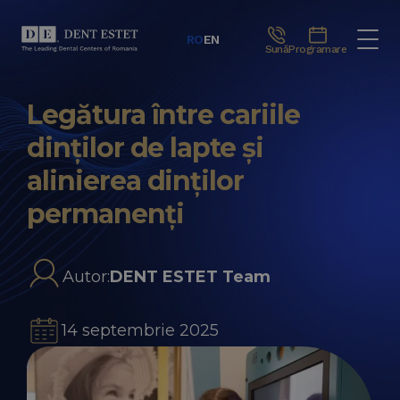
RO
EN
Sună
Programare
Legătura între cariile
dinților de lapte și
alinierea dinților
permanenți
Autor:
DENT ESTET Team
14 septembrie 2025