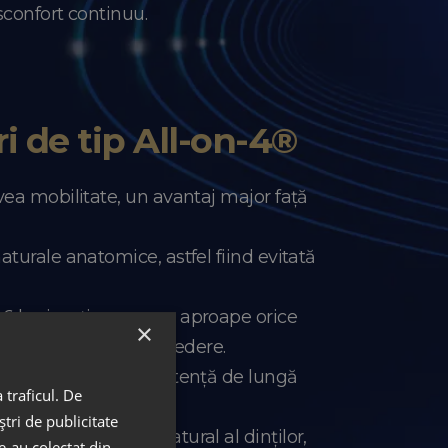
isconfort continuu.
ri de tip All-on-4®
avea mobilitate, un avantaj major față
naturale anatomice, astfel fiind evitată
i 6 luni, poți consuma aproape orice
×
 din acest punct de vedere.
te sinonimă cu o rezistență de lungă
 traficul. De
tri de publicitate
buie la un aspect natural al dinților,
le-au colectat din