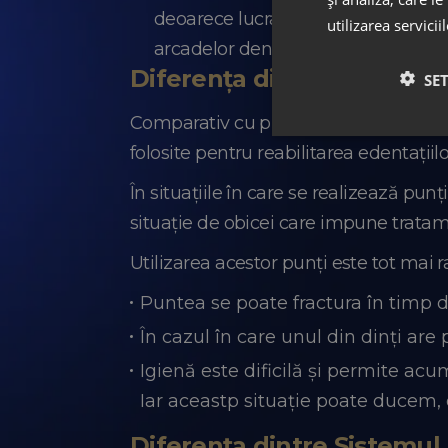
deoarece lucrarea protetică finală 
utilizarea servicii
arcadelor dentare și stoparea retra
Diferența dintre Sistemul 
SE
Comparativ cu punțile dentare, acest 
folosite pentru reabilitarea edentații
În situațiile în care se realizează pu
situație de obicei care impune tratamen
Utilizarea acestor punți este tot mai
Puntea se poate fractura în timp da
În cazul în care unul din dinți are
Igienă este dificilă și permite acu
Iar aceastp situație poate ducem, 
Diferența dintre Sistemul