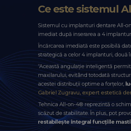
Ce este sistemul A
Sistemul cu implanturi dentare All-on
imediat după inserarea a 4 implanturi 
Încărcarea imediată este posibilă dato
strategică a celor 4 implanturi, două î
“Această angulație inteligentă permit
maxilarului, evitând totodată structur
acestei distribuții optime a forțelor,
lu
Gabriel Zugravu, expert estetică de
Tehnica All-on-4® reprezintă o schim
scăzut de stabilitate. În plus, pot prov
restabilește integral funcțiile masti