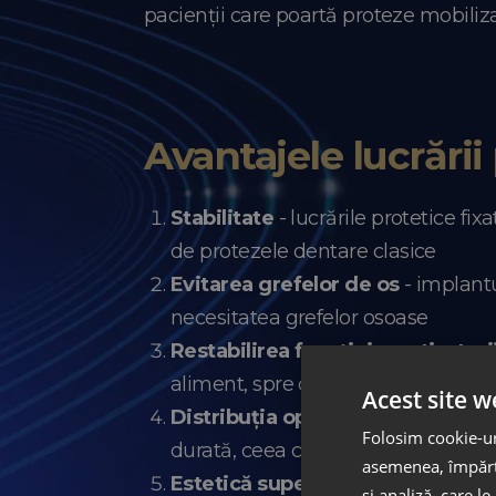
pacienții care poartă proteze mobiliza
Avantajele lucrării
Stabilitate
- lucrările protetice fi
de protezele dentare clasice
Evitarea grefelor de os
- implantu
necesitatea grefelor osoase
Restabilirea funcției masticatori
aliment, spre deosebire de proteza
Acest site w
Distribuția optimă a forțelor
- in
Folosim cookie-uri
durată, ceea ce contribuie semnifica
asemenea, împărtă
Estetică superioară
– reabilitarea
și analiză, care l