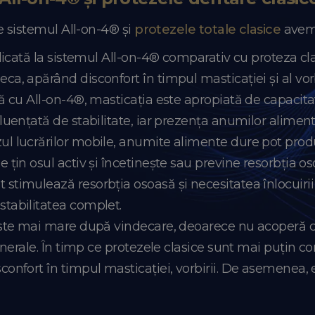
e sistemul All-on-4® și
protezele totale clasice
avem 
idicată la sistemul All-on-4® comparativ cu proteza cla
a, apărând disconfort în timpul masticației și al vorbi
ă cu All-on-4®, masticația este apropiată de capacitate
luențată de stabilitate, iar prezența anumilor alimen
l lucrărilor mobile, anumite alimente dure pot produc
e țin osul activ și încetinește sau previne resorbția 
stimulează resorbția osoasă și necesitatea înlocuirii
tabilitatea complet.
 este mai mare după vindecare, deoarece nu acoperă c
enerale. În timp ce protezele clasice sunt mai puțin co
confort în timpul masticației, vorbirii. De asemenea, 