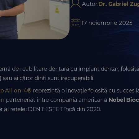
Autor:
Dr. Gabriel Zu
17 noiembrie 2025
nă de reabilitare dentară cu implant dentar, folosită
) sau ai căror dinți sunt irecuperabili.
ip All-on-4®
reprezintă o inovație folosită cu succes l
tr-un parteneriat între compania americană
Nobel Bioc
or al rețelei DENT ESTET încă din 2020.