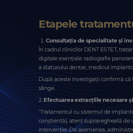
Etapele tratamentu
Consultația de specialitate și inve
În cadrul clinicilor DENT ESTET, trat
digitale esențiale: radiografie panorami
a statusului dentar, medicul implantol
După aceste investigații confirmă că 
sânge.
2.
Efectuarea extracțiile necesare ș
“Tratamentul cu sistemul de implantu
conștientă), atent supravegheată de u
intervenției. De asemenea, administrar