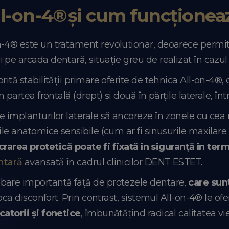
ll-on-4® și cum funcționea
-4® este un tratament revoluționar, deoarece permite 
pe arcada dentară, situație greu de realizat în cazul
rită stabilității primare oferite de tehnica All-on-4®
n partea frontală (drept) și două în părțile laterale, 
e implanturilor laterale să ancoreze în zonele cu ce
ile anatomice sensibile (cum ar fi sinusurile maxilar
crarea protetică poate fi fixată în siguranță în te
ntară
avansată în cadrul clinicilor DENT ESTET.
bare importantă față de protezele dentare,
care sunt
oca disconfort. Prin contrast, sistemul All-on-4® le ofer
catorii și fonetice
, îmbunătățind radical calitatea vieț