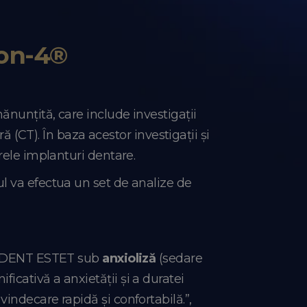
-on-4®
ănunțită, care include investigații
ă (CT). În baza acestor investigații și
rele implanturi dentare.
l va efectua un set de analize de
lor DENT ESTET sub
anxioliză
(sedare
cativă a anxietății și a duratei
indecare rapidă și confortabilă.”,