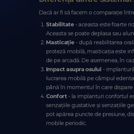
Dacă ar fi să facem o comparație într
Stabilitate
- aceasta este foarte r
Aceasta se poate deplasa sau alunec
Masticație
- după reabilitarea oral
proteză mobilă, masticația este inf
de pe arcadă. De asemenea, în cazu
Impact asupra osului
- implanturil
lucrarea mobilă pe câmpul edentat 
până în momentul în care dispare s
Confort
- la implanturi confortul
senzațiile gustative și senzațiile g
pot apărea puncte de presiune, dis
mobile periodic.