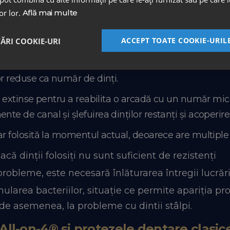
este personalizabilă, pentru a respecta estetica și ar
lor lor.
Află mai multe
cției gingivale, dispare, de asemenea, aspectul îmbătrâ
All-on-4® și puntea dentară:
ACCEPT TOATE COOKIE-URIL
TĂRI COOKIE-URI
sistem realizează reabilitarea completă a arcadei de
lor reduse ca număr de dinți.
nți extinse pentru a reabilita o arcadă cu un număr mic
te de canal și șlefuirea dinților restanți și acoperirea
 rar folosită la momentul actual, deoarece are multip
că dinții folosiți nu sunt suficient de rezistenți
 probleme, este necesară înlăturarea întregii lucrăr
mularea bacteriilor, situație ce permite apariția p
de asemenea, la probleme cu dintii stâlpi.
 All-on-4® și protezele dentare clas