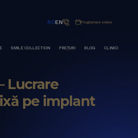
RO
EN
Programare online
E
SMILE COLLECTION
PREȚURI
BLOG
CLINICI
– Lucrare
fixă pe implant