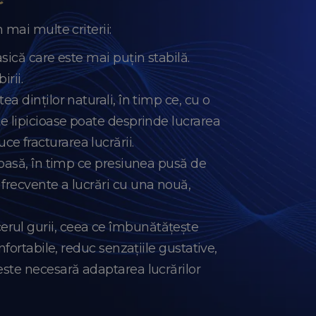
mai multe criterii:
sică care este mai puțin stabilă.
rii.
a dinților naturali, în timp ce, cu o
te lipicioase poate desprinde lucrarea
e fracturarea lucrării.
osoasă, în timp ce presiunea pusă de
 frecvente a lucrări cu una nouă,
erul gurii, ceea ce îmbunătățește
nfortabile, reduc senzațiile gustative,
este necesară adaptarea lucrărilor