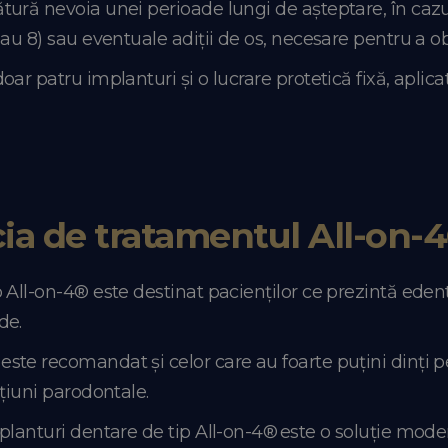
ură nevoia unei perioade lungi de așteptare, în cazul 
au 8) sau eventuale adiții de os, necesare pentru a o
ar patru implanturi și o lucrare protetică fixă, aplica
ia de tratamentul All-on-
All-on-4® este destinat pacienților ce prezintă edent
ade.
te recomandat și celor care au foarte puțini dinți pe
țiuni parodontale.
planturi dentare de tip All-on-4® este o soluție mode