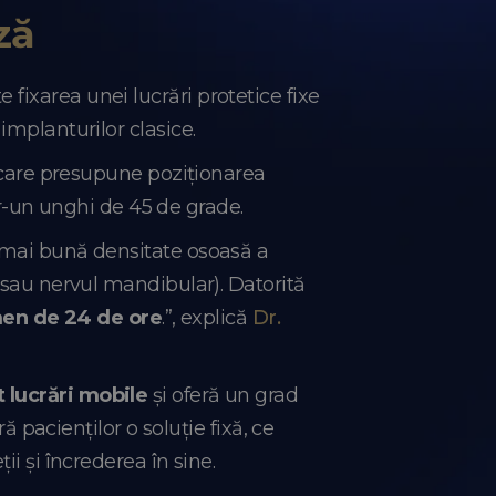
ză
fixarea unei lucrări protetice fixe
 implanturilor clasice.
, care presupune poziționarea
într-un unghi de 45 de grade.
a mai bună densitate osoasă a
e sau nervul mandibular). Datorită
rmen de 24 de ore
.”, explică
Dr.
 lucrări mobile
și oferă un grad
ă pacienților o soluție fixă, ce
ii și încrederea în sine.