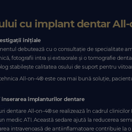
lui cu implant dentar All
stigații inițiale
amentul debutează cu o consultație de specialitate am
că, fotografii intra și extraorale și o tomografie dentar
og stabilește calitatea osului de suport pentru viitoa
tehnica All-on-4® este cea mai bună soluție, pacientu
i inserarea implanturilor dentare
ri dentare All-on-4® se realizează în cadrul clinici
n medic ATI. Această sedare ajută la reducerea semnifi
ea intravenoasă de antiinflamatoare contribuie la o v