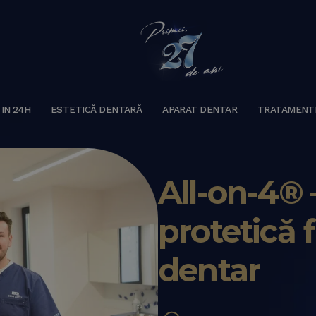
 IN 24H
ESTETICĂ DENTARĂ
APARAT DENTAR
TRATAMENT
All-on-4® 
protetică 
dentar