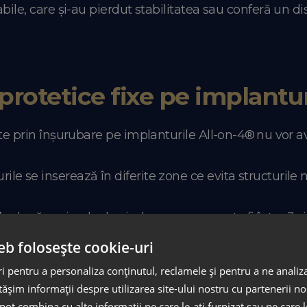
bile, care și-au pierdut stabilitatea sau conferă un d
 protetice fixe pe implantu
xate prin înșurubare pe implanturile All-on-4® nu vor 
rile se inserează în diferite zone ce evita structurile 
i
- după perioada de vindecare, care poate fi între 3 ș
 dentară, când este nevoie să existe anumite limitări
eb folosește cookie-uri
serarea strategică a implanturi în unghiuri diferite es
 pentru a personaliza conținutul, reclamele și pentru a ne analiza
tiv la îmbunățirea funcționalității și confortului
șim informații despre utilizarea site-ului nostru cu partenerii noș
 orală prin tratamentul cu implanturile All-on-4® contri
e pot combina cu alte informații pe care le-ați furnizat sau pe care 