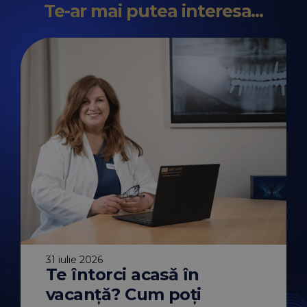
Te-ar mai putea interesa...
31 iulie 2026
Te întorci acasă în
30 iulie 2026
traorală vs.
De ce vara es
vacanță? Cum poți
entară
momentul ide
erențe,
începerea tr