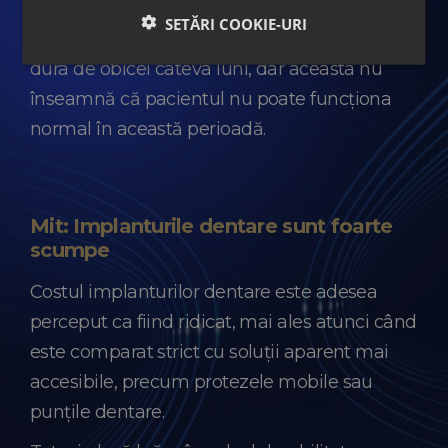
Este important să înțelegem faptul că
SETĂRI COOKIE-URI
perioada de osteointegrare biologică poate
dura de obicei câteva luni, dar aceasta nu
înseamnă că pacientul nu poate funcționa
normal în această perioadă.
Mit: Implanturile dentare sunt foarte
scumpe
Costul implanturilor dentare este adesea
perceput ca fiind ridicat, mai ales atunci când
este comparat strict cu soluții aparent mai
accesibile, precum protezele mobile sau
punțile dentare.