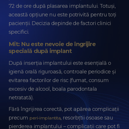
72 de ore după plasarea implantului. Totuși,
această opțiune nu este potrivită pentru toți
pacienții. Decizia depinde de factori clinici
specifici.
Mit: Nu este nevoie de îngrijire
specială după implant
După inserția implantului este esențială o
igienă orală riguroasă, controale periodice și
evitarea factorilor de risc (fumat, consum
excesiv de alcool, boala parodontala
netratată).
Fără îngrijirea corectă, pot apărea complicații
precum
, resorbțtii osoase sau
peri-implantita
pierderea implantului – complicații care pot fi