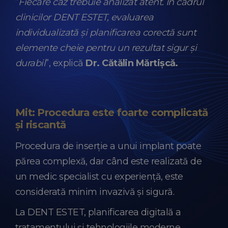
”
Fiecare caz trebuie analizat atent. În cadrul
clinicilor DENT ESTET, evaluarea
individualizată și planificarea corectă sunt
elemente cheie pentru un rezultat sigur și
durabil
”, explică
Dr. Cătălin Mărtișcă.
Mit: Procedura este foarte complicată
și riscantă
Procedura de inserție a unui implant poate
părea complexă, dar când este realizată de
un medic specialist cu experiență, este
considerată minim invazivă și sigură.
La DENT ESTET, planificarea digitală a
tratamentului și tehnologiile moderne