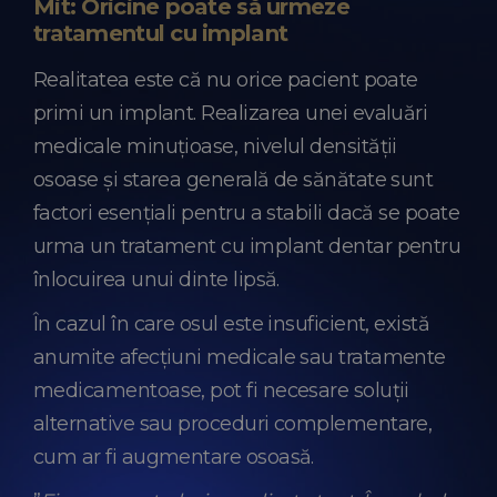
Mit: Oricine poate să urmeze
tratamentul cu implant
Realitatea este că nu orice pacient poate
primi un implant. Realizarea unei evaluări
medicale minuțioase, nivelul densității
osoase și starea generală de sănătate sunt
factori esențiali pentru a stabili dacă se poate
urma un tratament cu implant dentar pentru
înlocuirea unui dinte lipsă.
În cazul în care osul este insuficient, există
anumite afecțiuni medicale sau tratamente
medicamentoase, pot fi necesare soluții
alternative sau proceduri complementare,
cum ar fi augmentare osoasă.