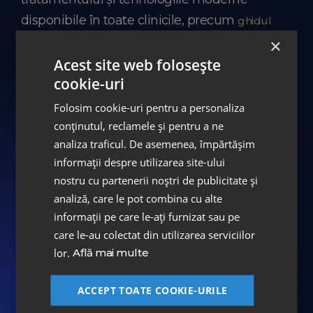
disponibile în toate clinicile, precum
ghidul
, contribuie la creșterea
×
chirurgical ghidat
preciziei și scăderea riscurilor.
Acest site web folosește
cookie-uri
Experiența clinică confirmă că riscurile
Folosim cookie-uri pentru a personaliza
semnificative apar în special în cazul
conținutul, reclamele și pentru a ne
planificării inadecvate sau în lipsa unei
analiza traficul. De asemenea, împărtășim
evaluări complete.
informații despre utilizarea site-ului
nostru cu partenerii noștri de publicitate și
Mit: Recuperarea durează foarte mult
timp
analiză, care le pot combina cu alte
informații pe care le-ați furnizat sau pe
Durata recuperării variază de la pacient la
care le-au colectat din utilizarea serviciilor
pacient, dar, în majoritatea cazurilor,
lor.
Află mai multe
disconfortul semnificativ durează doar câteva
ACCEPT TOATE COOKIE-URILE
zile până la câteva săptămâni, nu luni.