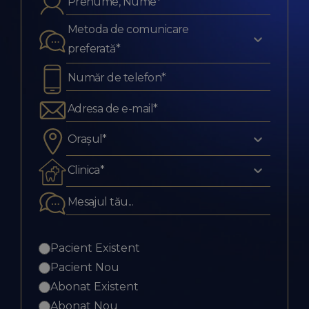
Metoda de comunicare
preferată*
Orașul*
Clinica*
Pacient Existent
Pacient Nou
Abonat Existent
Abonat Nou