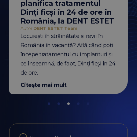
planifica tratamentul
 când se
ortodontic? Mi
recomandări u
Dinți ficși în 24 de ore în
 Team
Autor:
DENT ESTET Te
ală și amprenta
De ce să începi un 
România, la DENT ESTET
unt folosite pentru
aparat dentar vara?
implanturi sau
recomandările medi
Autor:
DENT ESTET Team
Află diferențele și
pentru pacienții cu 
Locuiești în străinătate și revii în
eia.
România în vacanță? Află când poți
t
Citește mai mult
începe tratamentul cu implanturi și
ce înseamnă, de fapt, Dinți ficși în 24
de ore.
Citește mai mult