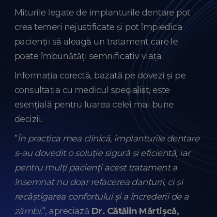
Miturile legate de implanturile dentare pot
crea temeri nejustificate și pot împiedica
pacienții să aleagă un tratament care le
poate îmbunătăți semnificativ viața.
Informația corectă, bazată pe dovezi și pe
consultația cu medicul specialist, este
esențială pentru luarea celei mai bune
decizii.
”
În practica mea clinică, implanturile dentare
s-au dovedit o soluție sigură și eficientă, iar
pentru mulți pacienți acest tratament a
însemnat nu doar refacerea danturii, ci și
recâștigarea confortului și a încrederii de a
zâmbi.
”, apreciază
Dr. Cătălin Mărtișcă,