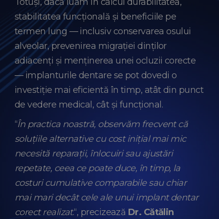
Totuși, dacă luăm în calcul durabilitatea,
stabilitatea funcțională și beneficiile pe
termen lung — inclusiv conservarea osului
alveolar, prevenirea migrației dinților
adiacenți și menținerea unei ocluzii corecte
— implanturile dentare se pot dovedi o
investiție mai eficientă în timp, atât din punct
de vedere medical, cât și funcțional.
“
În practica noastră, observăm frecvent că
soluțiile alternative cu cost inițial mai mic
necesită reparații, înlocuiri sau ajustări
repetate, ceea ce poate duce, în timp, la
costuri cumulative comparabile sau chiar
mai mari decât cele ale unui implant dentar
corect realizat
.“, precizează
Dr. Cătălin