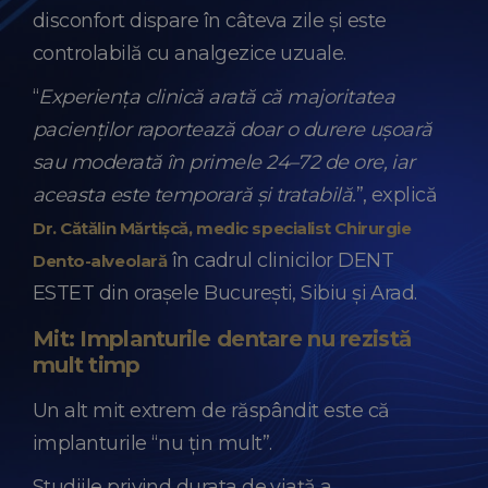
disconfort dispare în câteva zile și este
controlabilă cu analgezice uzuale.
“
Experiența clinică arată că majoritatea
pacienților raportează doar o durere ușoară
sau moderată în primele 24–72 de ore, iar
aceasta este temporară și tratabilă.
”, explică
Dr. Cătălin Mărtișcă, medic specialist Chirurgie
în cadrul clinicilor DENT
Dento-alveolară
ESTET din orașele București, Sibiu și Arad.
Mit: Implanturile dentare nu rezistă
mult timp
Un alt mit extrem de răspândit este că
implanturile “nu țin mult”.
Studiile privind durata de viață a