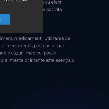
pot folosi geluri orale cu efect
 sau foarte calde care pot irita
azol).
E
 aliment, medicament), utilizarea de
 este recurentă, pot fi necesare
 unele cazuri, medicul poate
i alimentelor iritante este esențială