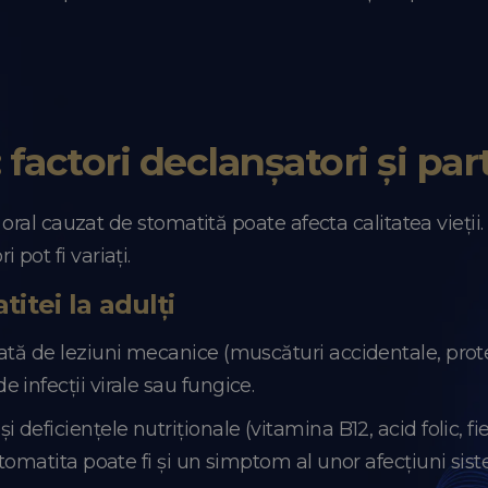
 factori declanșatori și part
l oral cauzat de stomatită poate afecta calitatea vieții.
 pot fi variați.
itei la adulți
tă de leziuni mecanice (muscături accidentale, protez
 infecții virale sau fungice.
 deficiențele nutriționale (vitamina B12, acid folic, 
 Stomatita poate fi și un simptom al unor afecțiuni s