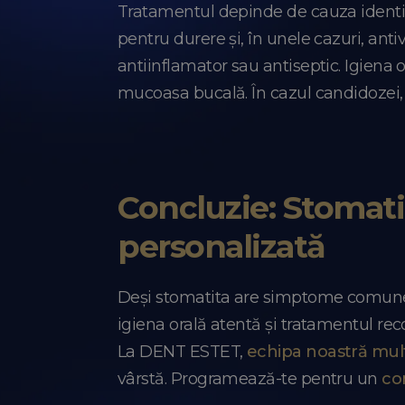
Tratamentul depinde de cauza identifi
pentru durere și, în unele cazuri, anti
antiinflamator sau antiseptic. Igiena o
mucoasa bucală. În cazul candidozei, 
Concluzie: Stomati
personalizată
Deși stomatita are simptome comune la 
igiena orală atentă și tratamentul re
La DENT ESTET,
echipa noastră mult
vârstă. Programează-te pentru un
co