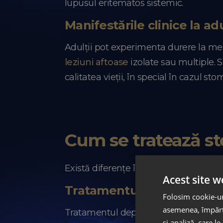
lupusul eritematos sistemic.
Manifestările clinice la ad
Adulții pot experimenta durere la mes
leziuni aftoase
izolate sau multiple. 
calitatea vieții, în special în cazul st
Cum se tratează s
Există diferențe între modul în care se 
Acest site w
Tratamentul stomatitei la 
Folosim cookie-uri
asemenea, împărtă
Tratamentul depinde de cauza identifi
și analiză, care l