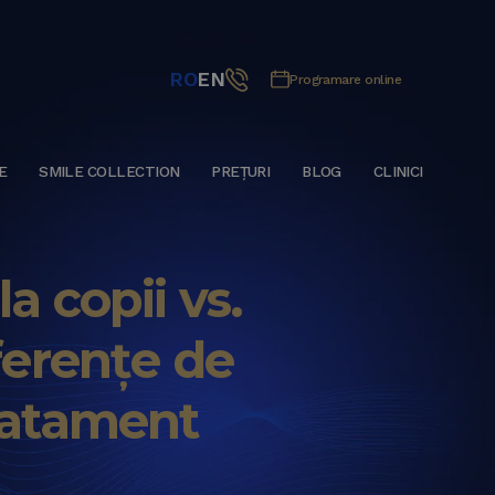
RO
EN
Programare online
E
SMILE COLLECTION
PREȚURI
BLOG
CLINICI
a copii vs.
iferențe de
tratament