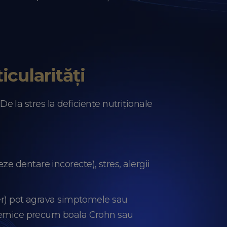
icularități
 De la stres la deficiențe nutriționale
e dentare incorecte), stres, alergii
fier) pot agrava simptomele sau
istemice precum boala Crohn sau