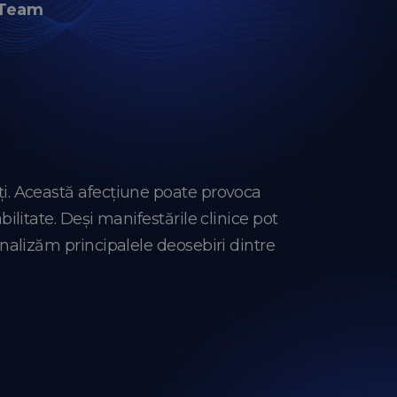
 Team
ulți. Această afecțiune poate provoca
abilitate. Deși manifestările clinice pot
 analizăm principalele deosebiri dintre