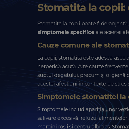
Stomatita la copii
Stomatita la copii poate fi deranjantă
simptomele specifice
ale acestei afe
Cauze comune ale stomatit
La copii, stomatita este adesea asociat
herpetică acută. Alte cauze frecvente i
suptul degetului, precum și o igienă o
acestei afecțiuni în contexte de stres 
Simptomele stomatitei la 
Simptomele includ apariția unor vezicu
salivare excesivă, refuzul alimentelor și
margini roșii și centru albicios. Stom