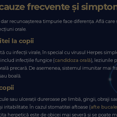
: cauze frecvente și simpto
, dar recunoașterea timpurie face diferența. Află care
cțiuni orale.
ei la copii
ă cu infecții virale, în special cu virusul Herpes simp
nclud infecțiile fungice (
candidoza orală
), leziunile
rală precară. De asemenea, sistemul imunitar mai fragi
sau boală.
copii
le sau ulcerații dureroase pe limbă, gingii, obraji sau
 iritabilitate. În cazul stomatitei aftoase (
afte bucal
atita herpetică este de obicei mai severă și se poate 