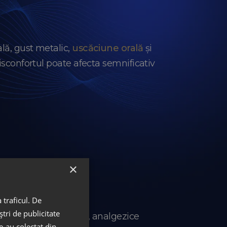
lă, gust metalic,
uscăciune orală
și
isconfortul poate afecta semnificativ
×
 traficul. De
tri de publicitate
tarea corespunzătoare, analgezice
le-au colectat din