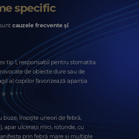
me specific
 sunt
cauzele frecvente și
lex tip 1, responsabil pentru stomatita
 provocate de obiecte dure sau de
l al copiilor favorizează apariția
 buze, însoțite uneori de febră,
e
), apar ulcerații mici, rotunde, cu
manifesta prin febră mare și multiple