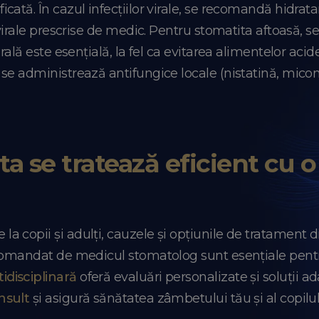
cată. În cazul infecțiilor virale, se recomandă hidra
virale prescrise de medic. Pentru stomatita aftoasă, se 
rală este esențială, la fel ca evitarea alimentelor acide
se administrează antifungice locale (nistatină, micon
ta se tratează eficient cu 
copii și adulți, cauzele și opțiunile de tratament di
comandat de medicul stomatolog sunt esențiale pentru
idisciplinară
oferă evaluări personalizate și soluții ad
nsult
și asigură sănătatea zâmbetului tău și al copilul