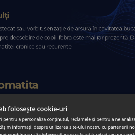
ulți
tecat sau vorbit, senzație de arsură în cavitatea buca
Spre deosebire de copii, febra este mai rar prezentă. D
omatitei cronice sau recurente.
tomatita
tratează stomatita la copii și adulți.
eb folosește cookie-uri
copii
 pentru a personaliza conținutul, reclamele și pentru a ne analiza
șim informații despre utilizarea site-ului nostru cu partenerii noș
cată. În cazul infecțiilor virale, se recomandă hidra
e pot combina cu alte informații pe care le-ați furnizat sau pe care 