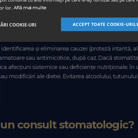
virale prescrise de medic. Pentru stomatita aftoasă, se 
lor lor.
Află mai multe
rală este esențială, la fel ca evitarea alimentelor acide
se administrează antifungice locale (nistatină, micon
ACCEPT TOATE COOKIE-URIL
TĂRI COOKIE-URI
adulți
e identificarea și eliminarea cauzei (proteză iritantă,
inflamatoare sau antimicotice, după caz. Dacă stomatita
ca afecțiuni sistemice sau deficiențe nutriționale. În
odificări ale dietei. Evitarea alcoolului, tutunului ș
 un consult stomatologic?