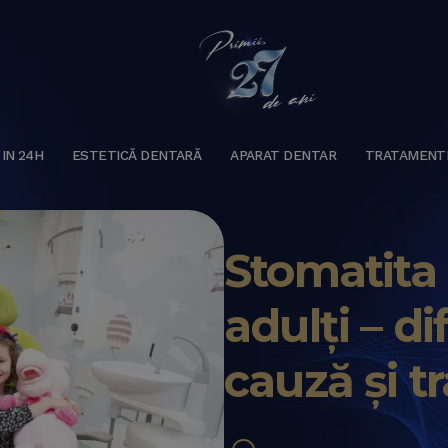
 IN 24H
ESTETICĂ DENTARĂ
APARAT DENTAR
TRATAMENT
Stomatita l
adulți – d
cauză și 