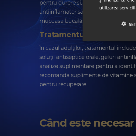
pentru durere și, în unele cazuri, anti
utilizarea servicii
antiinflamator sau antiseptic. Igiena o
mucoasa bucală. În cazul candidozei, 
SE
Tratamentul stomatitei la 
În cazul adulților, tratamentul includ
soluții antiseptice orale, geluri anti
analize suplimentare pentru a identifi
recomanda suplimente de vitamine sau m
pentru recuperare.
Când este necesar