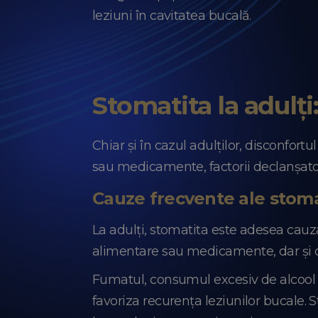
leziuni în cavitatea bucală.
Stomatita la adulți:
Chiar și în cazul adulților, disconfortu
sau medicamente, factorii declanșatori
Cauze frecvente ale stomat
La adulți, stomatita este adesea cauza
alimentare sau medicamente, dar și de
Fumatul, consumul excesiv de alcool și
favoriza recurența leziunilor bucale.